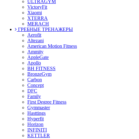
ULTRAGYM
VictoryFit
Xiaomi
XTERRA
MERACH
ГРЕБНЫЕ ТРЕНАЖЕРЫ
Aerofit
Altezani
American Motion Fitness
Ammity
AppleGate
Apollo
BH FITNESS
BronzeGym
Carbon
Concept
DFC
Family
First Degree Fitness
Gymmaster
Hasttings
Hyperfit
Horizon
INFINITI
KETTLER