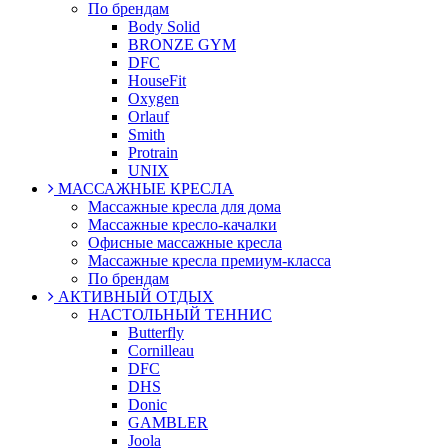
По брендам
Body Solid
BRONZE GYM
DFC
HouseFit
Oxygen
Orlauf
Smith
Protrain
UNIX
МАССАЖНЫЕ КРЕСЛА
Массажные кресла для дома
Массажные кресло-качалки
Офисные массажные кресла
Массажные кресла премиум-класса
По брендам
АКТИВНЫЙ ОТДЫХ
НАСТОЛЬНЫЙ ТЕННИС
Butterfly
Cornilleau
DFC
DHS
Donic
GAMBLER
Joola