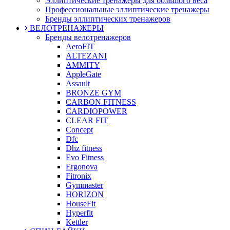
Эллиптические тренажеры для большого веса
Профессиональные эллиптические тренажеры
Бренды эллиптических тренажеров
ВЕЛОТРЕНАЖЕРЫ
Бренды велотренажеров
AeroFIT
ALTEZANI
AMMITY
AppleGate
Assault
BRONZE GYM
CARBON FITNESS
CARDIOPOWER
CLEAR FIT
Concept
Dfc
Dhz fitness
Evo Fitness
Ergonova
Fitronix
Gymmaster
HORIZON
HouseFit
Hyperfit
Kettler