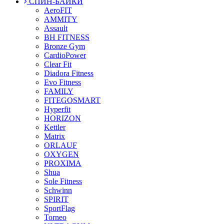
СПИН-БАЙКИ
AeroFIT
AMMITY
Assault
BH FITNESS
Bronze Gym
CardioPower
Clear Fit
Diadora Fitness
Evo Fitness
FAMILY
FITEGOSMART
Hyperfit
HORIZON
Kettler
Matrix
ORLAUF
OXYGEN
PROXIMA
Shua
Sole Fitness
Schwinn
SPIRIT
SportFlag
Torneo