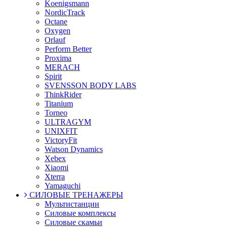
Koenigsmann
NordicTrack
Octane
Oxygen
Orlauf
Perform Better
Proxima
MERACH
Spirit
SVENSSON BODY LABS
ThinkRider
Titanium
Torneo
ULTRAGYM
UNIXFIT
VictoryFit
Watson Dynamics
Xebex
Xiaomi
Xterra
Yamaguchi
СИЛОВЫЕ ТРЕНАЖЕРЫ
Мультистанции
Силовые комплексы
Силовые скамьи