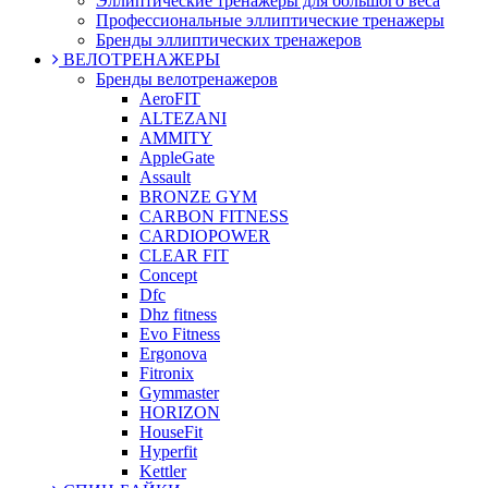
Эллиптические тренажеры для большого веса
Профессиональные эллиптические тренажеры
Бренды эллиптических тренажеров
ВЕЛОТРЕНАЖЕРЫ
Бренды велотренажеров
AeroFIT
ALTEZANI
AMMITY
AppleGate
Assault
BRONZE GYM
CARBON FITNESS
CARDIOPOWER
CLEAR FIT
Concept
Dfc
Dhz fitness
Evo Fitness
Ergonova
Fitronix
Gymmaster
HORIZON
HouseFit
Hyperfit
Kettler