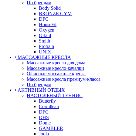
По брендам
Body Solid
BRONZE GYM
DFC
HouseFit
Oxygen
Orlauf
Smith
Protrain
UNIX
МАССАЖНЫЕ КРЕСЛА
Массажные кресла для дома
Массажные кресло-качалки
Офисные массажные кресла
Массажные кресла премиум-класса
По брендам
АКТИВНЫЙ ОТДЫХ
НАСТОЛЬНЫЙ ТЕННИС
Butterfly
Cornilleau
DFC
DHS
Donic
GAMBLER
Joola