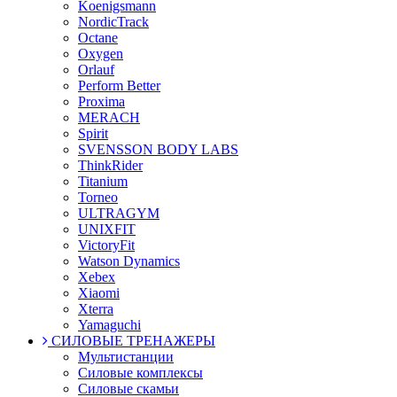
Koenigsmann
NordicTrack
Octane
Oxygen
Orlauf
Perform Better
Proxima
MERACH
Spirit
SVENSSON BODY LABS
ThinkRider
Titanium
Torneo
ULTRAGYM
UNIXFIT
VictoryFit
Watson Dynamics
Xebex
Xiaomi
Xterra
Yamaguchi
СИЛОВЫЕ ТРЕНАЖЕРЫ
Мультистанции
Силовые комплексы
Силовые скамьи