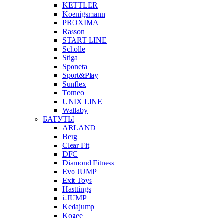
KETTLER
Koenigsmann
PROXIMA
Rasson
START LINE
Scholle
Stiga
Sponeta
Sport&Play
Sunflex
Torneo
UNIX LINE
Wallaby
БАТУТЫ
ARLAND
Berg
Clear Fit
DFC
Diamond Fitness
Evo JUMP
Exit Toys
Hasttings
i-JUMP
Kedajump
Kogee