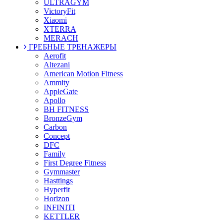
ULTRAGYM
VictoryFit
Xiaomi
XTERRA
MERACH
ГРЕБНЫЕ ТРЕНАЖЕРЫ
Aerofit
Altezani
American Motion Fitness
Ammity
AppleGate
Apollo
BH FITNESS
BronzeGym
Carbon
Concept
DFC
Family
First Degree Fitness
Gymmaster
Hasttings
Hyperfit
Horizon
INFINITI
KETTLER