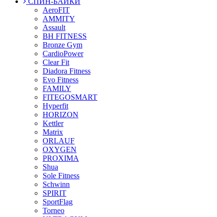
СПИН-БАЙКИ
AeroFIT
AMMITY
Assault
BH FITNESS
Bronze Gym
CardioPower
Clear Fit
Diadora Fitness
Evo Fitness
FAMILY
FITEGOSMART
Hyperfit
HORIZON
Kettler
Matrix
ORLAUF
OXYGEN
PROXIMA
Shua
Sole Fitness
Schwinn
SPIRIT
SportFlag
Torneo