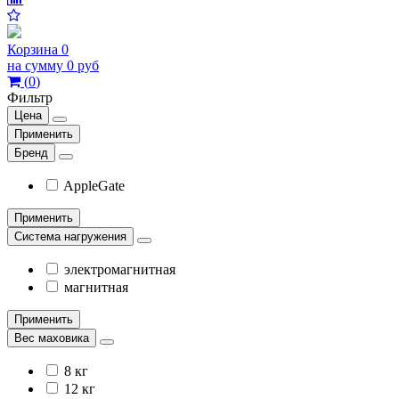
Корзина
0
на сумму
0 руб
(
0
)
Фильтр
Цена
Применить
Бренд
AppleGate
Применить
Система нагружения
электромагнитная
магнитная
Применить
Вес маховика
8 кг
12 кг