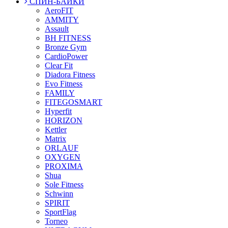
СПИН-БАЙКИ
AeroFIT
AMMITY
Assault
BH FITNESS
Bronze Gym
CardioPower
Clear Fit
Diadora Fitness
Evo Fitness
FAMILY
FITEGOSMART
Hyperfit
HORIZON
Kettler
Matrix
ORLAUF
OXYGEN
PROXIMA
Shua
Sole Fitness
Schwinn
SPIRIT
SportFlag
Torneo