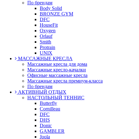
По брендам
Body Solid
BRONZE GYM
DFC
HouseFit
Oxygen
Orlauf
Smith
Protrain
UNIX
МАССАЖНЫЕ КРЕСЛА
Массажные кресла для дома
Массажные кресло-качалки
Офисные массажные кресла
Массажные кресла премиум-класса
По брендам
АКТИВНЫЙ ОТДЫХ
НАСТОЛЬНЫЙ ТЕННИС
Butterfly
Cornilleau
DFC
DHS
Donic
GAMBLER
Joola