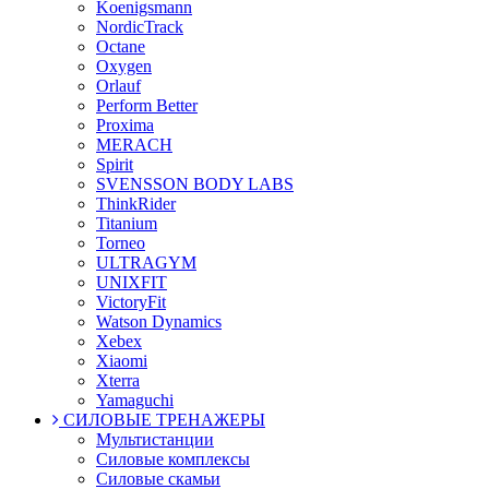
Koenigsmann
NordicTrack
Octane
Oxygen
Orlauf
Perform Better
Proxima
MERACH
Spirit
SVENSSON BODY LABS
ThinkRider
Titanium
Torneo
ULTRAGYM
UNIXFIT
VictoryFit
Watson Dynamics
Xebex
Xiaomi
Xterra
Yamaguchi
СИЛОВЫЕ ТРЕНАЖЕРЫ
Мультистанции
Силовые комплексы
Силовые скамьи