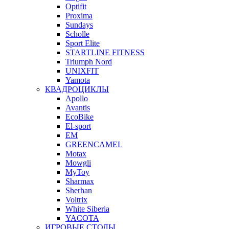
Optifit
Proxima
Sundays
Scholle
Sport Elite
STARTLINE FITNESS
Triumph Nord
UNIXFIT
Yamota
КВАДРОЦИКЛЫ
Apollo
Avantis
EcoBike
El-sport
EM
GREENCAMEL
Motax
Mowgli
MyToy
Sharmax
Sherhan
Voltrix
White Siberia
YACOTA
ИГРОВЫЕ СТОЛЫ