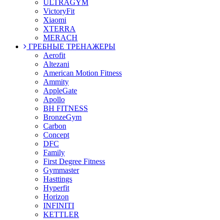
ULTRAGYM
VictoryFit
Xiaomi
XTERRA
MERACH
ГРЕБНЫЕ ТРЕНАЖЕРЫ
Aerofit
Altezani
American Motion Fitness
Ammity
AppleGate
Apollo
BH FITNESS
BronzeGym
Carbon
Concept
DFC
Family
First Degree Fitness
Gymmaster
Hasttings
Hyperfit
Horizon
INFINITI
KETTLER