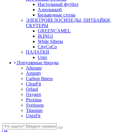
Настольный футбол
Аэрохоккей
Бильярдные столы
ЭЛЕКТРОВЕЛОСИПЕДЫ, ПИТБАЙКИ,
СКУТЕРЫ
GREENCAMEL
IKINGI
White Siberia
CityCoCo
ПАЛАТКИ
Unix
Популярные бренды
Altezani
Ammity
Carbon fitness
ClearFit
Orlauf
Oxygen
Proxima
Svensson
Titanium
UnixFit