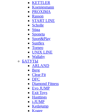
KETTLER
Koenigsmann
PROXIMA
Rasson
START LINE
Scholle
Stiga
Sponeta
Sport&Play
Sunflex
Torneo
UNIX LINE
Wallaby
БАТУТЫ
ARLAND
Berg
Clear Fit
DFC
Diamond Fitness
Evo JUMP
Exit Toys
Hasttings
i-JUMP
Kedajump
Kogee