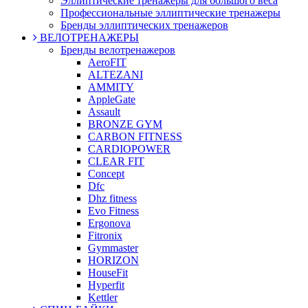
Эллиптические тренажеры для большого веса
Профессиональные эллиптические тренажеры
Бренды эллиптических тренажеров
ВЕЛОТРЕНАЖЕРЫ
Бренды велотренажеров
AeroFIT
ALTEZANI
AMMITY
AppleGate
Assault
BRONZE GYM
CARBON FITNESS
CARDIOPOWER
CLEAR FIT
Concept
Dfc
Dhz fitness
Evo Fitness
Ergonova
Fitronix
Gymmaster
HORIZON
HouseFit
Hyperfit
Kettler