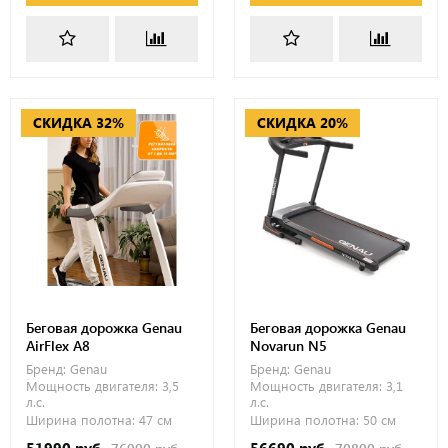
СКИДКА 32%
СКИДКА 20%
Беговая дорожка Genau
Беговая дорожка Genau
AirFlex A8
Novarun N5
Бренд:
Genau
Бренд:
Genau
Мощность двигателя:
3,5
Мощность двигателя:
3,1
л.с.
л.с.
Ширина полотна:
47 см
Ширина полотна:
50 см
51990 руб
56690 руб