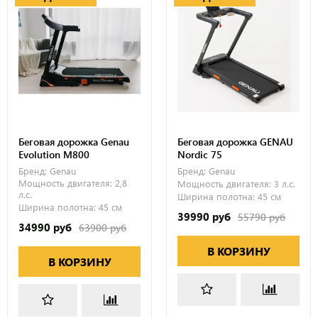
Беговая дорожка Genau
Беговая дорожка GENAU
Evolution M800
Nordic 75
Бренд:
Genau
Бренд:
Genau
Мощность двигателя:
2,8
Мощность двигателя:
3 л.с.
л.с.
Ширина полотна:
45 см
Ширина полотна:
45 см
39990 руб
55790 руб
34990 руб
63900 руб
В КОРЗИНУ
В КОРЗИНУ