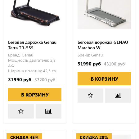
Беговая дорожка Genau
Беговая дорожка GENAU
Terra TR-55S
Marchon W
Бренд:
Genau
Бренд:
Genau
Мощность двигателя:
2,3
31990 руб
43100 руб
л.с.
Ширина полотна:
42,5 см
В КОРЗИНУ
31990 руб
57200 руб
В КОРЗИНУ
СКИДКА 45%
СКИДКА 28%