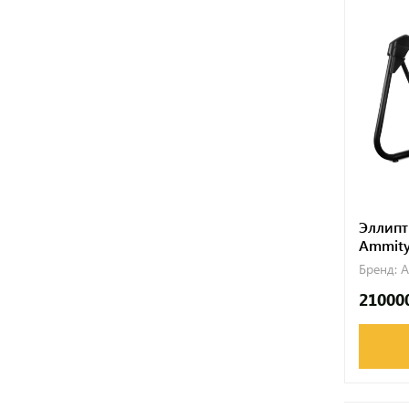
Эллипт
Ammity
Бренд:
A
21000