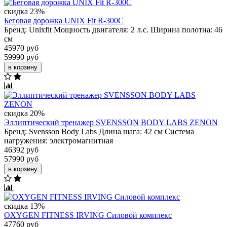
скидка 23%
Беговая дорожка UNIX Fit R-300C
Бренд:
Unixfit
Мощность двигателя:
2 л.с.
Ширина полотна:
46
см
45970 руб
59990 руб
в корзину
скидка 20%
Эллиптический тренажер SVENSSON BODY LABS ZENON
Бренд:
Svensson Body Labs
Длина шага:
42 см
Система
нагружения:
электромагнитная
46392 руб
57990 руб
в корзину
скидка 13%
OXYGEN FITNESS IRVING Силовой комплекс
47760 руб