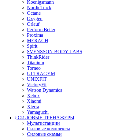
Koenigsmann
NordicTrack
Octane
Oxygen
Orlauf
Perform Better
Proxima
MERACH
Spirit
SVENSSON BODY LABS
ThinkRider
Titanium
Torneo
ULTRAGYM
UNIXFIT
VictoryFit
Watson Dynamics
Xebex
Xiaomi
Xterra
Yamaguchi
СИЛОВЫЕ ТРЕНАЖЕРЫ
Мультистанции
Силовые комплексы
Силовые скамьи