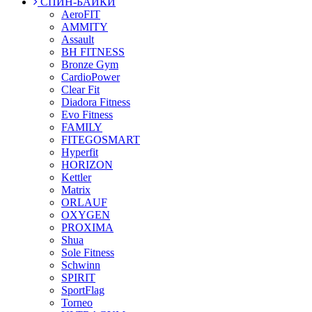
СПИН-БАЙКИ
AeroFIT
AMMITY
Assault
BH FITNESS
Bronze Gym
CardioPower
Clear Fit
Diadora Fitness
Evo Fitness
FAMILY
FITEGOSMART
Hyperfit
HORIZON
Kettler
Matrix
ORLAUF
OXYGEN
PROXIMA
Shua
Sole Fitness
Schwinn
SPIRIT
SportFlag
Torneo