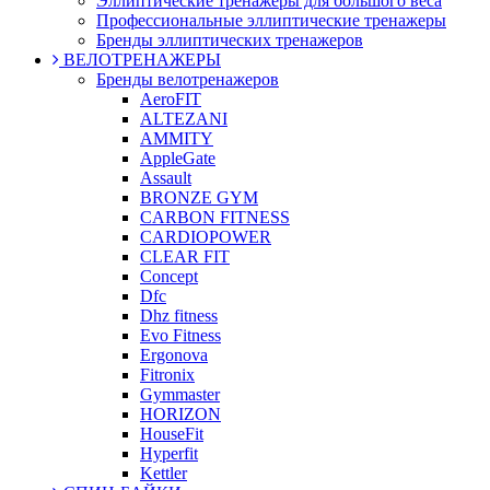
Эллиптические тренажеры для большого веса
Профессиональные эллиптические тренажеры
Бренды эллиптических тренажеров
ВЕЛОТРЕНАЖЕРЫ
Бренды велотренажеров
AeroFIT
ALTEZANI
AMMITY
AppleGate
Assault
BRONZE GYM
CARBON FITNESS
CARDIOPOWER
CLEAR FIT
Concept
Dfc
Dhz fitness
Evo Fitness
Ergonova
Fitronix
Gymmaster
HORIZON
HouseFit
Hyperfit
Kettler