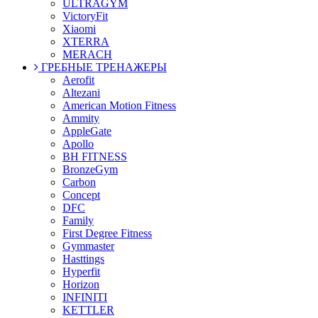
ULTRAGYM
VictoryFit
Xiaomi
XTERRA
MERACH
ГРЕБНЫЕ ТРЕНАЖЕРЫ
Aerofit
Altezani
American Motion Fitness
Ammity
AppleGate
Apollo
BH FITNESS
BronzeGym
Carbon
Concept
DFC
Family
First Degree Fitness
Gymmaster
Hasttings
Hyperfit
Horizon
INFINITI
KETTLER