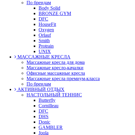
По брендам
Body Solid
BRONZE GYM
DFC
HouseFit
Oxygen
Orlauf
Smith
Protrain
UNIX
МАССАЖНЫЕ КРЕСЛА
Массажные кресла для дома
Массажные кресло-качалки
Офисные массажные кресла
Массажные кресла премиум-класса
По брендам
АКТИВНЫЙ ОТДЫХ
НАСТОЛЬНЫЙ ТЕННИС
Butterfly
Cornilleau
DFC
DHS
Donic
GAMBLER
Joola