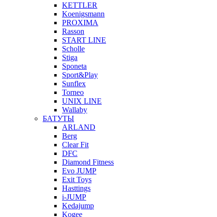
KETTLER
Koenigsmann
PROXIMA
Rasson
START LINE
Scholle
Stiga
Sponeta
Sport&Play
Sunflex
Torneo
UNIX LINE
Wallaby
БАТУТЫ
ARLAND
Berg
Clear Fit
DFC
Diamond Fitness
Evo JUMP
Exit Toys
Hasttings
i-JUMP
Kedajump
Kogee