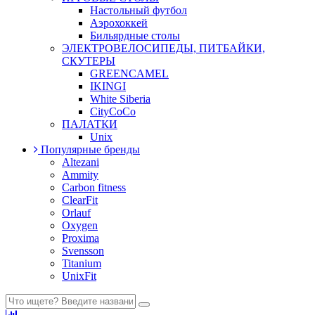
Настольный футбол
Аэрохоккей
Бильярдные столы
ЭЛЕКТРОВЕЛОСИПЕДЫ, ПИТБАЙКИ,
СКУТЕРЫ
GREENCAMEL
IKINGI
White Siberia
CityCoCo
ПАЛАТКИ
Unix
Популярные бренды
Altezani
Ammity
Carbon fitness
ClearFit
Orlauf
Oxygen
Proxima
Svensson
Titanium
UnixFit