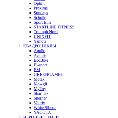
Optifit
Proxima
Sundays
Scholle
Sport Elite
STARTLINE FITNESS
Triumph Nord
UNIXFIT
Yamota
КВАДРОЦИКЛЫ
Apollo
Avantis
EcoBike
El-sport
EM
GREENCAMEL
Motax
Mowgli
MyToy
Sharmax
Sherhan
Voltrix
White Siberia
YACOTA
ИГРОВЫЕ СТОЛЫ