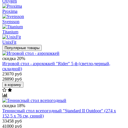
Oxygen
Proxima
Svensson
Titanium
UnixFit
Популярные товары
скидка 20%
Игровой стол - аэрохоккей "Rider" 5 ф (светло-черный,
складной)
23070 руб
28890 руб
в корзину
скидка 18%
Теннисный стол всепогодный "Standard II Outdoor" (274 х
152,5 х 76 см, синий)
33458 руб
41000 руб