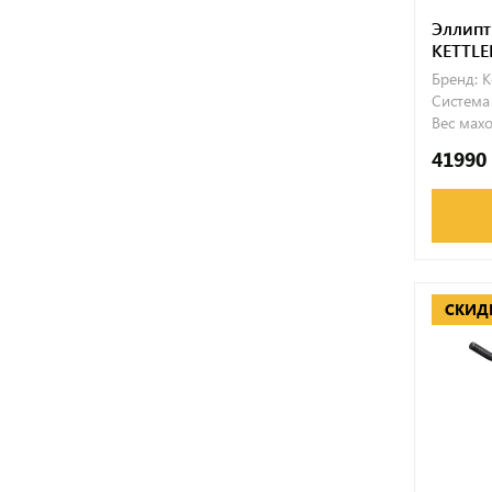
Эллипт
KETTLE
Бренд:
K
Система
Вес махо
41990
СКИД