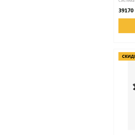
Система
39170
СКИД