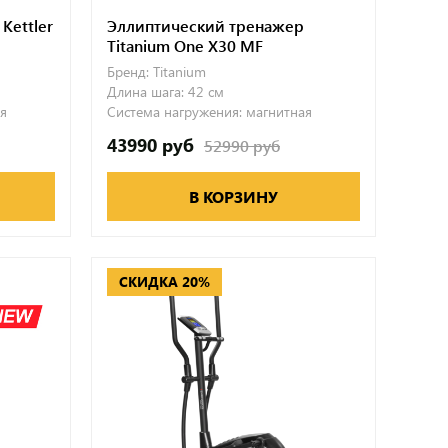
Kettler
Эллиптический тренажер
Titanium One X30 MF
Бренд:
Titanium
Длина шага:
42 см
я
Система нагружения:
магнитная
43990 руб
52990 руб
В КОРЗИНУ
СКИДКА 20%