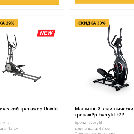
КА 29%
СКИДКА 33%
ический тренажер Unixfit
Магнитный эллиптически
тренажёр Everyfit F2P
nixfit
Бренд:
Everyfit
ага:
43 см
Длина шага:
48 см
Система нагружения: