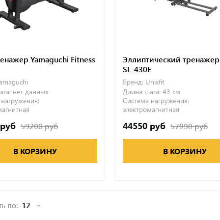
енажер Yamaguchi Fitness
Эллиптический тренажер 
SL-430E
amaguchi
Бренд:
Unixfit
ага:
нет данных
Длина шага:
43 см
 нагружения:
Система нагружения:
магнитная
электромагнитная
 руб
44550 руб
59200 руб
57990 руб
В КОРЗИНУ
В КОРЗИНУ
ь по: