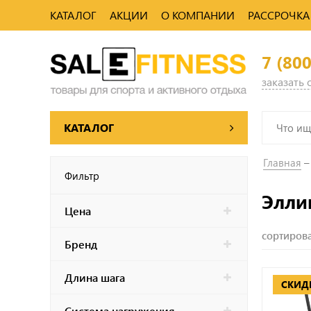
КАТАЛОГ
АКЦИИ
О КОМПАНИИ
РАССРОЧКА
7 (80
заказать
КАТАЛОГ
Главная
Фильтр
Элли
Цена
сортирова
Бренд
Длина шага
СКИД
Система нагружения