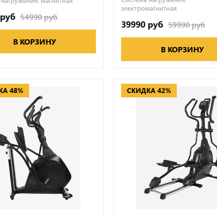
 нагружения:
магнитная
электромагнитная
 руб
54990 руб
39990 руб
59990 руб
В КОРЗИНУ
В КОРЗИНУ
КА 48%
СКИДКА 42%