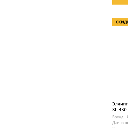
СКИД
Эллипт
SL-430
Бренд:
U
Длина ш