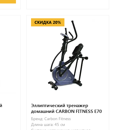
СКИДКА 20%
й
Эллиптический тренажер
домашний CARBON FITNESS E70
Бренд:
Carbon Fitness
Длина шага:
45 см