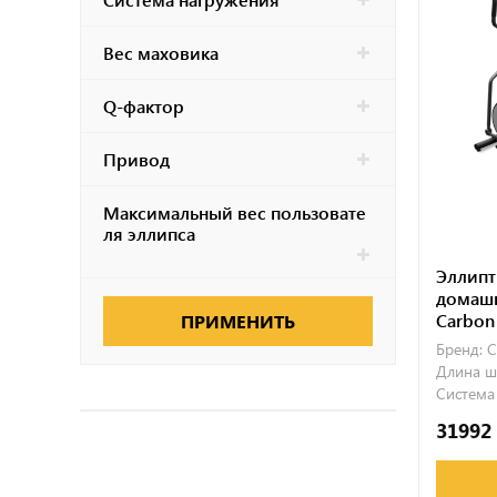
Вес маховика
Q-фактор
Привод
Максимальный вес пользовате
ля эллипса
Эллипт
домашн
Carbon 
ПРИМЕНИТЬ
Бренд:
C
Длина ш
Система
31992