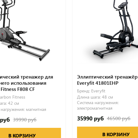
ический тренажер для
Эллиптический тренажёр
его использования
Everyfit 41801EHP
Fitness F808 CF
Бренд:
Everyfit
arbon Fitness
Длина шага:
48 см
Система нагружения:
ага:
42 см
электромагнитная
 нагружения:
магнитная
35990 руб
46500 руб
 руб
39990 руб
В КОРЗИНУ
В КОРЗИНУ