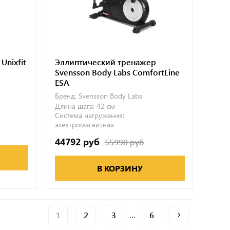
Unixfit
Эллиптический тренажер
Svensson Body Labs ComfortLine
ESA
Бренд:
Svensson Body Labs
Длина шага:
42 см
Система нагружения:
электромагнитная
44792 руб
55990 руб
В КОРЗИНУ
…
1
2
3
6