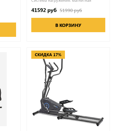
Система нагружения:
магнитная
41592 руб
51990 руб
В КОРЗИНУ
СКИДКА 17%