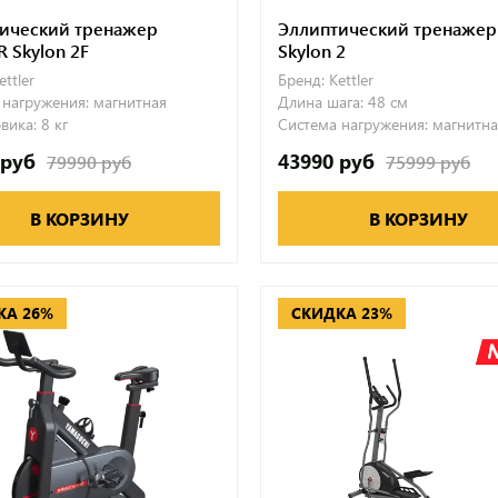
ический тренажер
Эллиптический тренажер 
R Skylon 2F
Skylon 2
ettler
Бренд:
Kettler
 нагружения:
магнитная
Длина шага:
48 см
вика:
8 кг
Система нагружения:
магнитна
 руб
43990 руб
79990 руб
75999 руб
В КОРЗИНУ
В КОРЗИНУ
КА 26%
СКИДКА 23%