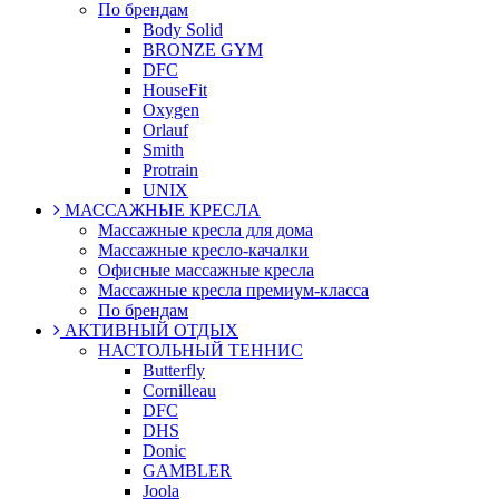
По брендам
Body Solid
BRONZE GYM
DFC
HouseFit
Oxygen
Orlauf
Smith
Protrain
UNIX
МАССАЖНЫЕ КРЕСЛА
Массажные кресла для дома
Массажные кресло-качалки
Офисные массажные кресла
Массажные кресла премиум-класса
По брендам
АКТИВНЫЙ ОТДЫХ
НАСТОЛЬНЫЙ ТЕННИС
Butterfly
Cornilleau
DFC
DHS
Donic
GAMBLER
Joola