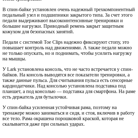
В спин-байке установлен очень надежный трехкомпонентный
педальный узел и подшипники закрытого типа. За счет этого
педали выдерживают высокоинтенсивные тренировки и
большие нагрузки. Приводный ремень закрыт защитным
кожухом для безопасных занятий.
Педали с системой Toe Clips надежно фиксируют стопу, это
повышает контроль над движениями. А также педали можно
не только опускать, но и поднимать, чтобы усилить нагрузку
на мышцы.
У Lark установлена консоль, что не часто встречается у спин-
байков. На консоль выводятся все показатели тренировки, а
также данные пульса. Для считывания пульса есть сенсорные
кардиодатчики. Над консолью установлена подставка под
планшет, а под консолью — подставка для смартфона. На раме
есть держатель для бутылочки.
У спин-байка усиленная устойчивая рама, поэтому на
тренажере можно заниматься и сидя, и стоя, включив в работу
все тело. Рама окрашена порошковой краской, которая не
скалывается даже при сильных ударах.