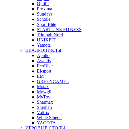
Optifit
Proxima
Sundays
Scholle
Sport Elite
STARTLINE FITNESS
Triumph Nord
UNIXFIT
Yamota
КВАДРОЦИКЛЫ
Apollo
Avantis
EcoBike
El-sport
EM
GREENCAMEL
Motax
Mowgli
MyToy
Sharmax
Sherhan
Voltrix
White Siberia
YACOTA
ИГРОВЫЕ СТОЛЫ