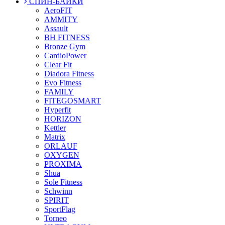
СПИН-БАЙКИ
AeroFIT
AMMITY
Assault
BH FITNESS
Bronze Gym
CardioPower
Clear Fit
Diadora Fitness
Evo Fitness
FAMILY
FITEGOSMART
Hyperfit
HORIZON
Kettler
Matrix
ORLAUF
OXYGEN
PROXIMA
Shua
Sole Fitness
Schwinn
SPIRIT
SportFlag
Torneo