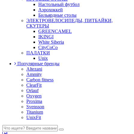
Настольный футбол
Аэрохоккей
Бильярдные столы
ЭЛЕКТРОВЕЛОСИПЕДЫ, ПИТБАЙКИ,
СКУТЕРЫ
GREENCAMEL
IKINGI
White Siberia
CityCoCo
ПАЛАТКИ
Unix
Популярные бренды
Altezani
Ammity
Carbon fitness
ClearFit
Orlauf
Oxygen
Proxima
Svensson
Titanium
UnixFit