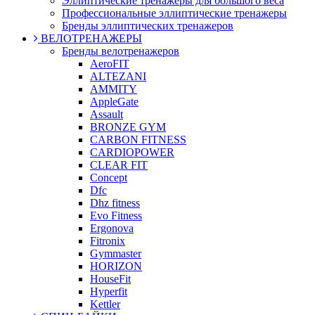
Эллиптические тренажеры для большого веса
Профессиональные эллиптические тренажеры
Бренды эллиптических тренажеров
ВЕЛОТРЕНАЖЕРЫ
Бренды велотренажеров
AeroFIT
ALTEZANI
AMMITY
AppleGate
Assault
BRONZE GYM
CARBON FITNESS
CARDIOPOWER
CLEAR FIT
Concept
Dfc
Dhz fitness
Evo Fitness
Ergonova
Fitronix
Gymmaster
HORIZON
HouseFit
Hyperfit
Kettler