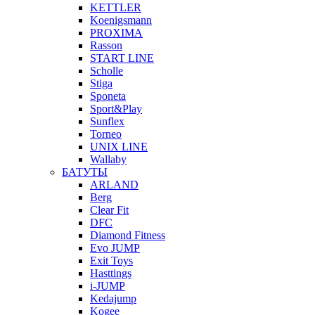
KETTLER
Koenigsmann
PROXIMA
Rasson
START LINE
Scholle
Stiga
Sponeta
Sport&Play
Sunflex
Torneo
UNIX LINE
Wallaby
БАТУТЫ
ARLAND
Berg
Clear Fit
DFC
Diamond Fitness
Evo JUMP
Exit Toys
Hasttings
i-JUMP
Kedajump
Kogee