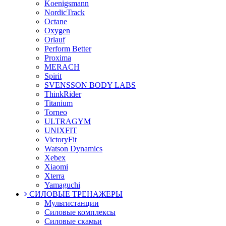
Koenigsmann
NordicTrack
Octane
Oxygen
Orlauf
Perform Better
Proxima
MERACH
Spirit
SVENSSON BODY LABS
ThinkRider
Titanium
Torneo
ULTRAGYM
UNIXFIT
VictoryFit
Watson Dynamics
Xebex
Xiaomi
Xterra
Yamaguchi
СИЛОВЫЕ ТРЕНАЖЕРЫ
Мультистанции
Силовые комплексы
Силовые скамьи