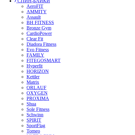
СПИН-БАЙКИ
AeroFIT
AMMITY
Assault
BH FITNESS
Bronze Gym
CardioPower
Clear Fit
Diadora Fitness
Evo Fitness
FAMILY
FITEGOSMART
Hyperfit
HORIZON
Kettler
Matrix
ORLAUF
OXYGEN
PROXIMA
Shua
Sole Fitness
Schwinn
SPIRIT
SportFlag
Torneo