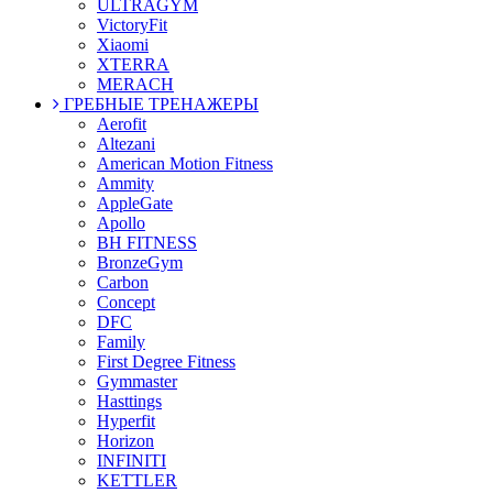
ULTRAGYM
VictoryFit
Xiaomi
XTERRA
MERACH
ГРЕБНЫЕ ТРЕНАЖЕРЫ
Aerofit
Altezani
American Motion Fitness
Ammity
AppleGate
Apollo
BH FITNESS
BronzeGym
Carbon
Concept
DFC
Family
First Degree Fitness
Gymmaster
Hasttings
Hyperfit
Horizon
INFINITI
KETTLER