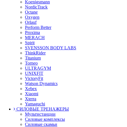
Koenigsmann
NordicTrack
Octane
Oxygen
Orlauf
Perform Better
Proxima
MERACH
Spirit
SVENSSON BODY LABS
ThinkRider
Titanium
Torneo
ULTRAGYM
UNIXFIT
VictoryFit
Watson Dynamics
Xebex
Xiaomi
Xterra
Yamaguchi
СИЛОВЫЕ ТРЕНАЖЕРЫ
Мультистанции
Силовые комплексы
Силовые скамьи