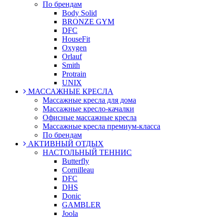
По брендам
Body Solid
BRONZE GYM
DFC
HouseFit
Oxygen
Orlauf
Smith
Protrain
UNIX
МАССАЖНЫЕ КРЕСЛА
Массажные кресла для дома
Массажные кресло-качалки
Офисные массажные кресла
Массажные кресла премиум-класса
По брендам
АКТИВНЫЙ ОТДЫХ
НАСТОЛЬНЫЙ ТЕННИС
Butterfly
Cornilleau
DFC
DHS
Donic
GAMBLER
Joola