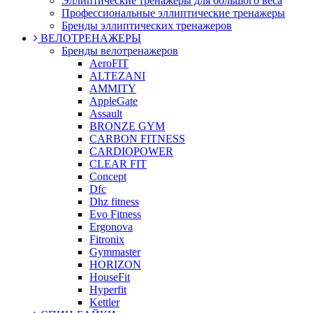
Эллиптические тренажеры для большого веса
Профессиональные эллиптические тренажеры
Бренды эллиптических тренажеров
ВЕЛОТРЕНАЖЕРЫ
Бренды велотренажеров
AeroFIT
ALTEZANI
AMMITY
AppleGate
Assault
BRONZE GYM
CARBON FITNESS
CARDIOPOWER
CLEAR FIT
Concept
Dfc
Dhz fitness
Evo Fitness
Ergonova
Fitronix
Gymmaster
HORIZON
HouseFit
Hyperfit
Kettler