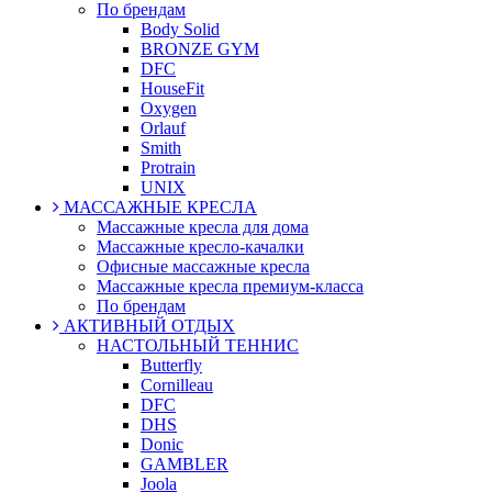
По брендам
Body Solid
BRONZE GYM
DFC
HouseFit
Oxygen
Orlauf
Smith
Protrain
UNIX
МАССАЖНЫЕ КРЕСЛА
Массажные кресла для дома
Массажные кресло-качалки
Офисные массажные кресла
Массажные кресла премиум-класса
По брендам
АКТИВНЫЙ ОТДЫХ
НАСТОЛЬНЫЙ ТЕННИС
Butterfly
Cornilleau
DFC
DHS
Donic
GAMBLER
Joola