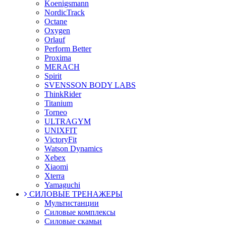
Koenigsmann
NordicTrack
Octane
Oxygen
Orlauf
Perform Better
Proxima
MERACH
Spirit
SVENSSON BODY LABS
ThinkRider
Titanium
Torneo
ULTRAGYM
UNIXFIT
VictoryFit
Watson Dynamics
Xebex
Xiaomi
Xterra
Yamaguchi
СИЛОВЫЕ ТРЕНАЖЕРЫ
Мультистанции
Силовые комплексы
Силовые скамьи