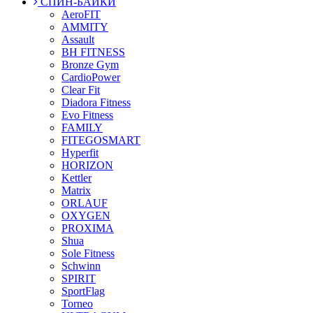
СПИН-БАЙКИ
AeroFIT
AMMITY
Assault
BH FITNESS
Bronze Gym
CardioPower
Clear Fit
Diadora Fitness
Evo Fitness
FAMILY
FITEGOSMART
Hyperfit
HORIZON
Kettler
Matrix
ORLAUF
OXYGEN
PROXIMA
Shua
Sole Fitness
Schwinn
SPIRIT
SportFlag
Torneo