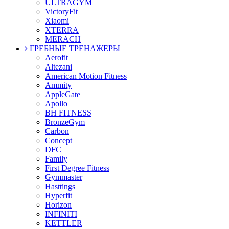
ULTRAGYM
VictoryFit
Xiaomi
XTERRA
MERACH
ГРЕБНЫЕ ТРЕНАЖЕРЫ
Aerofit
Altezani
American Motion Fitness
Ammity
AppleGate
Apollo
BH FITNESS
BronzeGym
Carbon
Concept
DFC
Family
First Degree Fitness
Gymmaster
Hasttings
Hyperfit
Horizon
INFINITI
KETTLER