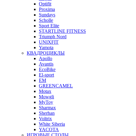
Optifit
Proxima
Sundays
Scholle
Sport Elite
STARTLINE FITNESS
Triumph Nord
UNIXFIT
Yamota
КВАДРОЦИКЛЫ
Apollo
Avantis
EcoBike
El-sport
EM
GREENCAMEL
Motax
Mowgli
MyToy
Sharmax
Sherhan
Voltrix
White Siberia
YACOTA
ИГРОВЫЕ СТОЛЫ