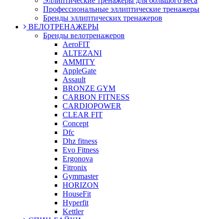
Эллиптические тренажеры для большого веса
Профессиональные эллиптические тренажеры
Бренды эллиптических тренажеров
ВЕЛОТРЕНАЖЕРЫ
Бренды велотренажеров
AeroFIT
ALTEZANI
AMMITY
AppleGate
Assault
BRONZE GYM
CARBON FITNESS
CARDIOPOWER
CLEAR FIT
Concept
Dfc
Dhz fitness
Evo Fitness
Ergonova
Fitronix
Gymmaster
HORIZON
HouseFit
Hyperfit
Kettler