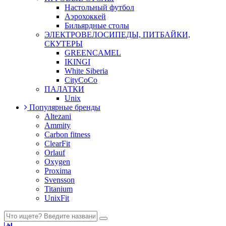
Настольный футбол
Аэрохоккей
Бильярдные столы
ЭЛЕКТРОВЕЛОСИПЕДЫ, ПИТБАЙКИ,
СКУТЕРЫ
GREENCAMEL
IKINGI
White Siberia
CityCoCo
ПАЛАТКИ
Unix
Популярные бренды
Altezani
Ammity
Carbon fitness
ClearFit
Orlauf
Oxygen
Proxima
Svensson
Titanium
UnixFit