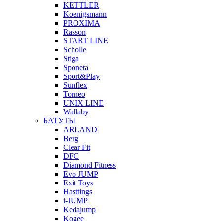
KETTLER
Koenigsmann
PROXIMA
Rasson
START LINE
Scholle
Stiga
Sponeta
Sport&Play
Sunflex
Torneo
UNIX LINE
Wallaby
БАТУТЫ
ARLAND
Berg
Clear Fit
DFC
Diamond Fitness
Evo JUMP
Exit Toys
Hasttings
i-JUMP
Kedajump
Kogee