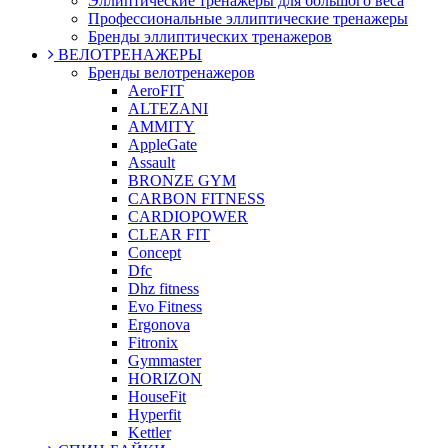
Эллиптические тренажеры для большого веса
Профессиональные эллиптические тренажеры
Бренды эллиптических тренажеров
ВЕЛОТРЕНАЖЕРЫ
Бренды велотренажеров
AeroFIT
ALTEZANI
AMMITY
AppleGate
Assault
BRONZE GYM
CARBON FITNESS
CARDIOPOWER
CLEAR FIT
Concept
Dfc
Dhz fitness
Evo Fitness
Ergonova
Fitronix
Gymmaster
HORIZON
HouseFit
Hyperfit
Kettler