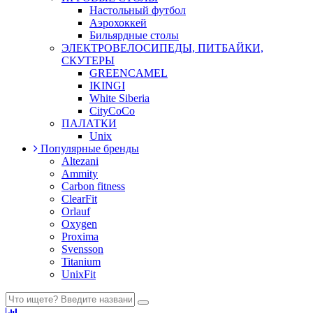
Настольный футбол
Аэрохоккей
Бильярдные столы
ЭЛЕКТРОВЕЛОСИПЕДЫ, ПИТБАЙКИ,
СКУТЕРЫ
GREENCAMEL
IKINGI
White Siberia
CityCoCo
ПАЛАТКИ
Unix
Популярные бренды
Altezani
Ammity
Carbon fitness
ClearFit
Orlauf
Oxygen
Proxima
Svensson
Titanium
UnixFit