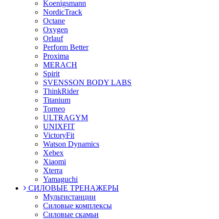
Koenigsmann
NordicTrack
Octane
Oxygen
Orlauf
Perform Better
Proxima
MERACH
Spirit
SVENSSON BODY LABS
ThinkRider
Titanium
Torneo
ULTRAGYM
UNIXFIT
VictoryFit
Watson Dynamics
Xebex
Xiaomi
Xterra
Yamaguchi
СИЛОВЫЕ ТРЕНАЖЕРЫ
Мультистанции
Силовые комплексы
Силовые скамьи