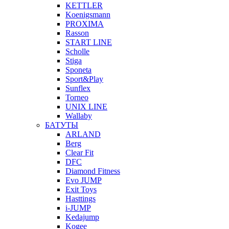
KETTLER
Koenigsmann
PROXIMA
Rasson
START LINE
Scholle
Stiga
Sponeta
Sport&Play
Sunflex
Torneo
UNIX LINE
Wallaby
БАТУТЫ
ARLAND
Berg
Clear Fit
DFC
Diamond Fitness
Evo JUMP
Exit Toys
Hasttings
i-JUMP
Kedajump
Kogee