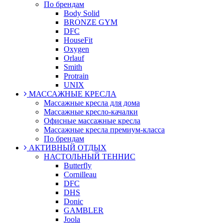
По брендам
Body Solid
BRONZE GYM
DFC
HouseFit
Oxygen
Orlauf
Smith
Protrain
UNIX
МАССАЖНЫЕ КРЕСЛА
Массажные кресла для дома
Массажные кресло-качалки
Офисные массажные кресла
Массажные кресла премиум-класса
По брендам
АКТИВНЫЙ ОТДЫХ
НАСТОЛЬНЫЙ ТЕННИС
Butterfly
Cornilleau
DFC
DHS
Donic
GAMBLER
Joola