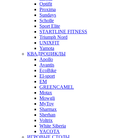
Optifit
Proxima
Sundays
Scholle
Sport Elite
STARTLINE FITNESS
Triumph Nord
UNIXFIT
Yamota
КВАДРОЦИКЛЫ
Apollo
Avantis
EcoBike
El-sport
EM
GREENCAMEL
Motax
Mowgli
MyToy
Sharmax
Sherhan
Voltrix
White Siberia
YACOTA
ИГРОВЫЕ СТОЛЫ