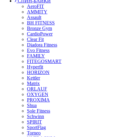
СПИН-БАЙКИ
AeroFIT
AMMITY
Assault
BH FITNESS
Bronze Gym
CardioPower
Clear Fit
Diadora Fitness
Evo Fitness
FAMILY
FITEGOSMART
Hyperfit
HORIZON
Kettler
Matrix
ORLAUF
OXYGEN
PROXIMA
Shua
Sole Fitness
Schwinn
SPIRIT
SportFlag
Torneo