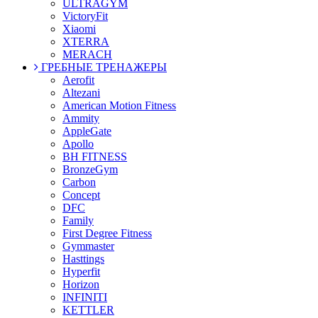
ULTRAGYM
VictoryFit
Xiaomi
XTERRA
MERACH
ГРЕБНЫЕ ТРЕНАЖЕРЫ
Aerofit
Altezani
American Motion Fitness
Ammity
AppleGate
Apollo
BH FITNESS
BronzeGym
Carbon
Concept
DFC
Family
First Degree Fitness
Gymmaster
Hasttings
Hyperfit
Horizon
INFINITI
KETTLER