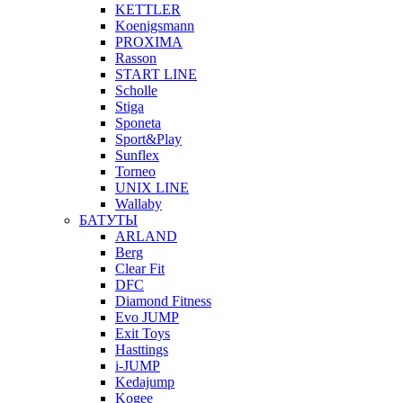
KETTLER
Koenigsmann
PROXIMA
Rasson
START LINE
Scholle
Stiga
Sponeta
Sport&Play
Sunflex
Torneo
UNIX LINE
Wallaby
БАТУТЫ
ARLAND
Berg
Clear Fit
DFC
Diamond Fitness
Evo JUMP
Exit Toys
Hasttings
i-JUMP
Kedajump
Kogee