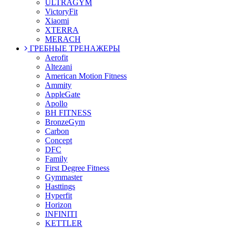
ULTRAGYM
VictoryFit
Xiaomi
XTERRA
MERACH
ГРЕБНЫЕ ТРЕНАЖЕРЫ
Aerofit
Altezani
American Motion Fitness
Ammity
AppleGate
Apollo
BH FITNESS
BronzeGym
Carbon
Concept
DFC
Family
First Degree Fitness
Gymmaster
Hasttings
Hyperfit
Horizon
INFINITI
KETTLER