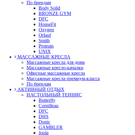
По брендам
Body Solid
BRONZE GYM
DFC
HouseFit
Oxygen
Orlauf
Smith
Protrain
UNIX
МАССАЖНЫЕ КРЕСЛА
Массажные кресла для дома
Массажные кресло-качалки
Офисные массажные кресла
Массажные кресла премиум-класса
По брендам
АКТИВНЫЙ ОТДЫХ
НАСТОЛЬНЫЙ ТЕННИС
Butterfly
Cornilleau
DFC
DHS
Donic
GAMBLER
Joola