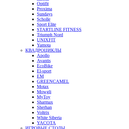
Optifit
Proxima
Sundays
Scholle
Sport Elite
STARTLINE FITNESS
Triumph Nord
UNIXFIT
Yamota
КВАДРОЦИКЛЫ
Apollo
Avantis
EcoBike
El-sport
EM
GREENCAMEL
Motax
Mowgli
MyToy
Sharmax
Sherhan
Voltrix
White Siberia
YACOTA
ИГРОВЫЕ СТОЛЫ