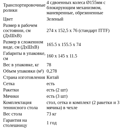
4 сдвоенных колеса Ø155мм с
Транспортировочные
блокирующим механизмом,
ролики
маневренные, обрезиненные
Цвет
Зеленый
Размер в рабочем
состоянии, см
274 х 152,5 х 76 (стандарт ITTF)
(ДхШхВ)
Размер в сложенном
165.5 x 155.5 x 74
виде, см (ДхШхВ)
Габариты в упаковке,
160 x 145 x 11.5
см
Вес в упаковке, кг
78
Объем упаковки (м³)
0,278
Страна изготовления
Китай
Сетка
есть
Ракетки
есть (2 шт)
Мячики
есть (3 шт)
Комплектация
стол, сетка и комплект (2 ракетки и 3
теннисного стола
мячика) в чехле
Вес стола
73 кг
Гарантия на
1 год
столешницу