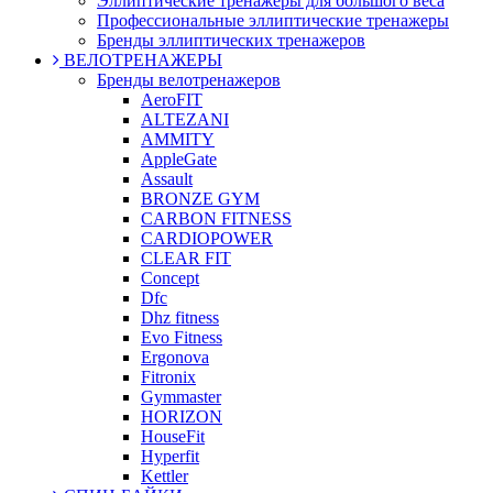
Эллиптические тренажеры для большого веса
Профессиональные эллиптические тренажеры
Бренды эллиптических тренажеров
ВЕЛОТРЕНАЖЕРЫ
Бренды велотренажеров
AeroFIT
ALTEZANI
AMMITY
AppleGate
Assault
BRONZE GYM
CARBON FITNESS
CARDIOPOWER
CLEAR FIT
Concept
Dfc
Dhz fitness
Evo Fitness
Ergonova
Fitronix
Gymmaster
HORIZON
HouseFit
Hyperfit
Kettler