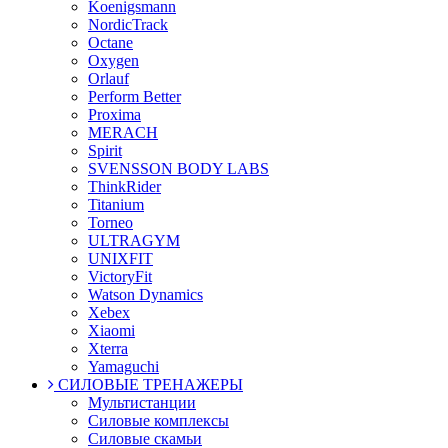
Koenigsmann
NordicTrack
Octane
Oxygen
Orlauf
Perform Better
Proxima
MERACH
Spirit
SVENSSON BODY LABS
ThinkRider
Titanium
Torneo
ULTRAGYM
UNIXFIT
VictoryFit
Watson Dynamics
Xebex
Xiaomi
Xterra
Yamaguchi
СИЛОВЫЕ ТРЕНАЖЕРЫ
Мультистанции
Силовые комплексы
Силовые скамьи