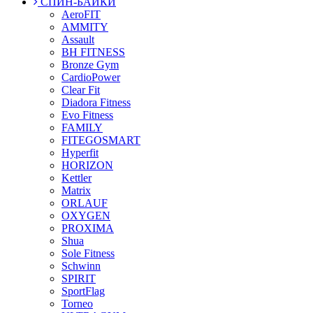
СПИН-БАЙКИ
AeroFIT
AMMITY
Assault
BH FITNESS
Bronze Gym
CardioPower
Clear Fit
Diadora Fitness
Evo Fitness
FAMILY
FITEGOSMART
Hyperfit
HORIZON
Kettler
Matrix
ORLAUF
OXYGEN
PROXIMA
Shua
Sole Fitness
Schwinn
SPIRIT
SportFlag
Torneo