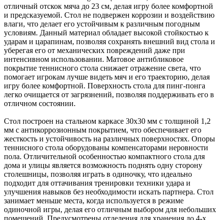
отличный отскок мяча до 23 см, делая игру более комфортной
и предсказуемой. Стол не подвержен коррозии и воздействию
влаги, что делает его устойчивым к различным погодным
условиям. Данный материал обладает высокой стойкостью к
ударам и царапинам, позволяя сохранять внешний вид стола и
уберегая его от механических повреждений даже при
интенсивном использовании. Матовое антибликовое
покрытие теннисного стола снижает отражение света, что
помогает игрокам лучше видеть мяч и его траекторию, делая
игру более комфортной.
Поверхность стола для пинг-понга
легко очищается от загрязнений, позволяя поддерживать его в
отличном состоянии.
Стол построен на стальном каркасе 30x30 мм с толщиной 1,2
мм с антикоррозионным покрытием, что обеспечивает его
жесткость и устойчивость на различных поверхностях. Опоры
теннисного стола оборудованы компенсаторами неровности
пола.
Отличительной особенностью компактного стола для
дома и улицы является возможность поднять одну сторону
столешницы, позволяя играть в одиночку, что идеально
подходит для оттачивания тренировки техники удара и
улучшения навыков без необходимости
искать партнера. Стол
занимает меньше места, когда используется в режиме
одиночной игры, делая его отличным выбором для небольших
помещений. Предусмотрены отделения для хранения до 4-х