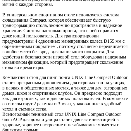
мячей с каждой стороны.
В универсальном спортивном столе используется система
складывания Compact, которая обеспечивает быструю
трансформацию стола, экономию пространства и надежное
хранение. Система настолько проста, что с ней справится
даже юный пользователь. Для транспортировки
предусмотрены 4 сдвоенных маневренных колеса
D155 мм с
обрезиненным покрытием , поэтому стол легко передвигается
в любое место без вреда для напольного покрытия.
Для
удобства и безопасности игровой стол оборудован надежным
механизмом фиксации, который предотвращает скольжение
стола во время игры.
Компактный стол для пинг-понга UNIX Line Compact Outdoor
станет прекрасным дополнением для игровых зон на улицах,
в парках и общественных местах, а также для дач, загородных
домов, школ и спортивных клубов. Он прекрасно подходит
как для взрослых, так и для юных пользователей. В комплекте
со столом идут 2 ракетки и 3 мяча, упакованные в удобный
чехол и съемная сетка.
Всепогодный теннисный стол UNIX Line Compact Outdoor
6mm ACP для дома и улицы станет для вас инвестицией в
здоровье, хорошее настроение и незабываемые моменты с
близкими людьми.