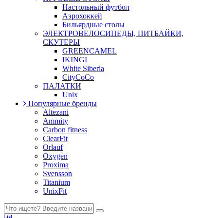
Настольный футбол
Аэрохоккей
Бильярдные столы
ЭЛЕКТРОВЕЛОСИПЕДЫ, ПИТБАЙКИ,
СКУТЕРЫ
GREENCAMEL
IKINGI
White Siberia
CityCoCo
ПАЛАТКИ
Unix
Популярные бренды
Altezani
Ammity
Carbon fitness
ClearFit
Orlauf
Oxygen
Proxima
Svensson
Titanium
UnixFit