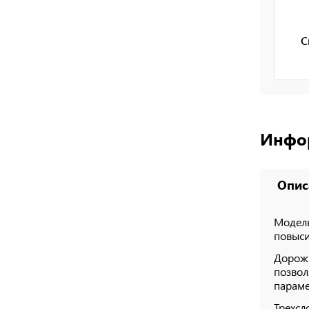
С
Инфо
Опис
Модель
повыси
Дорожк
позвол
параме
Трехсл