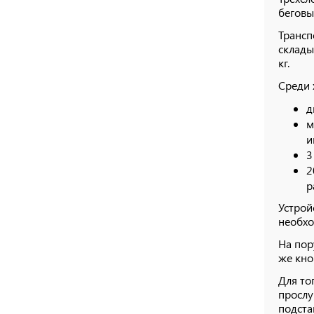
беговы
Трансп
склады
кг.
Среди 
д
м
и
3
2
р
Устрой
необхо
На пор
же кно
Для то
прослу
подста