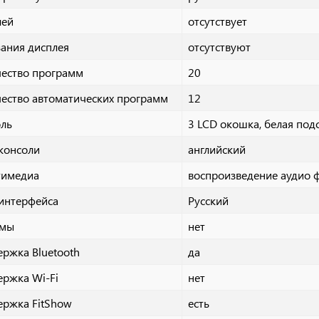
лей
отсутствует
ания дисплея
отсутствуют
ество программ
20
ество автоматических программ
12
оль
3 LCD окошка, белая под
консоли
английский
тимедиа
воспроизведение аудио ф
интерфейса
Русский
емы
нет
ржка Bluetooth
да
ржка Wi-Fi
нет
ержка FitShow
есть