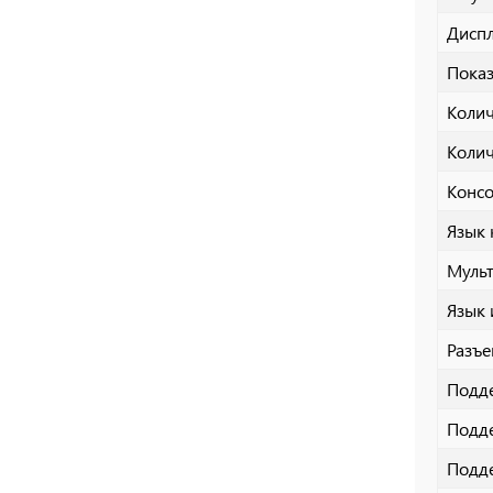
Дисп
Показ
Колич
Колич
Конс
Язык 
Муль
Язык 
Разъ
Подде
Подде
Подд