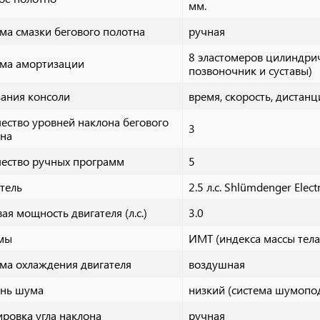
мм.
ма смазки бегового полотна
ручная
8 эластомеров цилиндри
ема амортизации
позвоночник и суставы)
ания консоли
время, скорость, дистанц
ество уровней наклона бегового
3
тна
ество ручных программ
5
тель
2.5 л.с. Shlümdenger Elec
ая мощность двигателя (л.с.)
3.0
мы
ИМТ (индекса массы тела
ма охлаждения двигателя
воздушная
ень шума
низкий (система шумопо
ировка угла наклона
ручная