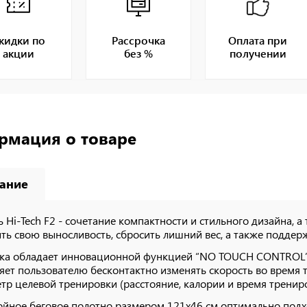
кидки по
Рассрочка
Оплата при
акции
без %
получении
рмация о товаре
ание
 Hi-Tech F2 - сочетание компактности и стильного дизайна, а 
ть свою выносливость, сбросить лишний вес, а также поддерж
а обладает инновационной функцией “NO TOUCH CONTROL”,
яет пользователю бесконтактно изменять скорость во время 
тр целевой тренировки (расстояние, калории и время трениро
ойное беговое полотно размером 121х46 см оптимально подхо