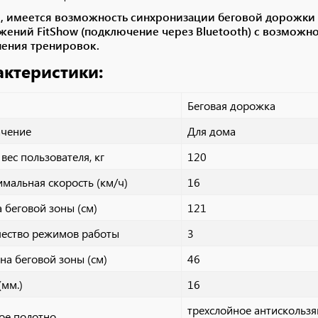
е, имеется возможность синхронизации беговой дорожк
ожений
FitShow (подключение через Bluetooth)
с возможно
нения тренировок.
актеристики:
Беговая дорожка
ачение
Для дома
 вес пользователя, кг
120
мальная скорость (км/ч)
16
 беговой зоны (см)
121
ество режимов работы
3
а беговой зоны (см)
46
(мм.)
16
трехслойное антискользя
ое полотно