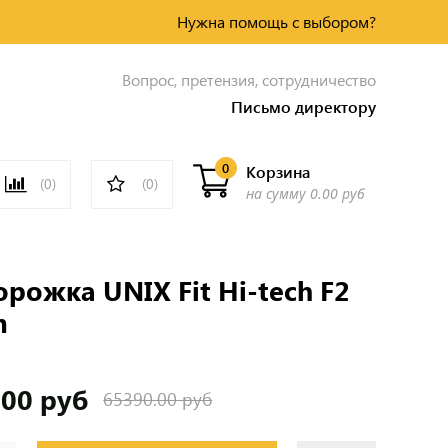
Нужна помощь с выбором?
Вопрос, претензия, сотрудничество
Письмо директору
0
Корзина
(0)
(0)
на сумму
0.00 руб
орожка UNIX Fit Hi-tech F2
m
.00 руб
65390.00 руб