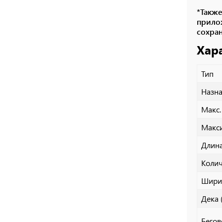
*Такж
прил
сохра
Хар
Тип
Назн
Макс.
Макси
Длина
Колич
Ширин
Дека 
Бегов