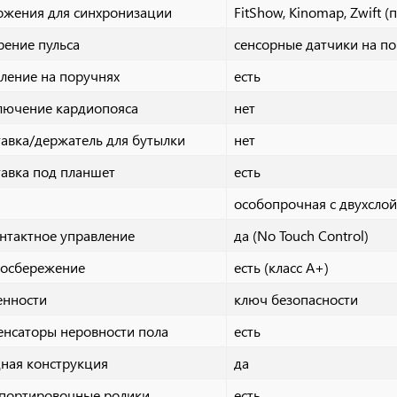
ожения для синхронизации
FitShow, Kinomap, Zwift 
ение пульса
сенсорные датчики на п
ление на поручнях
есть
лючение кардиопояса
нет
авка/держатель для бутылки
нет
авка под планшет
есть
особопрочная с двухсло
нтактное управление
да (No Touch Control)
госбережение
есть (класс А+)
енности
ключ безопасности
нсаторы неровности пола
есть
ная конструкция
да
спортировочные ролики
есть