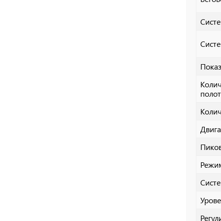
Систе
Сист
Показ
Колич
поло
Колич
Двига
Пиков
Режи
Систе
Уров
Регул