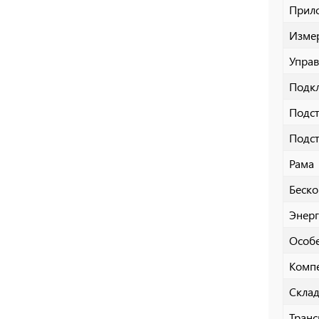
Прил
Измер
Управ
Подк
Подст
Подст
Рама
Беско
Энер
Особ
Компе
Склад
Тран