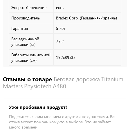
Энергосбережение
есть
Производитель
Bradex Corp. (Германия-Израиль)
Гарантия
5 лет
Вес единичной
77,2
упаковки (кг)
Габариты единичной
192х89х33
упаковки (см)
Отзывы о товаре
Беговая дорожка Titanium
Masters Physiotech A480
Уже пробовали продукт?
Поделитесь своим мнением с другими покупателями. Ваш
отзыв может помочь кому-то в выборе. Это не займет
много времени!