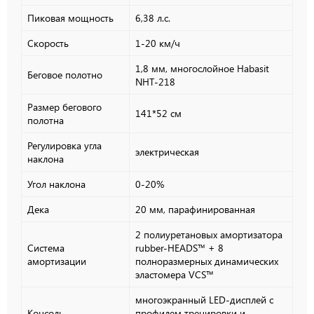
Пиковая мощность
6,38 л.с.
Скорость
1-20 км/ч
1,8 мм, многослойное Habasit
Беговое полотно
NНT-218
Размер бегового
141*52 см
полотна
Регулировка угла
электрическая
наклона
Угол наклона
0-20%
Дека
20 мм, парафинированная
2 полиуретановых амортизатора
Система
rubber-HEADS™ + 8
амортизации
полноразмерных динамических
эластомера VCS™
многоэкранный LED-дисплей с
Консоль
профилем тренировки и