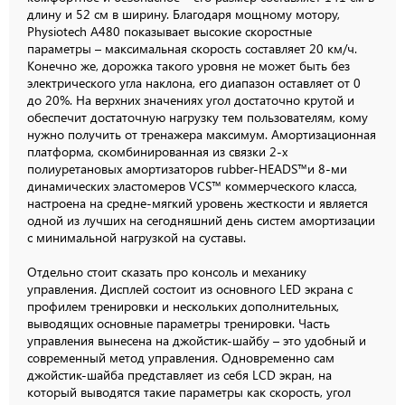
длину и 52 см в ширину. Благодаря мощному мотору,
Physiotech A480 показывает высокие скоростные
параметры – максимальная скорость составляет 20 км/ч.
Конечно же, дорожка такого уровня не может быть без
электрического угла наклона, его диапазон оставляет от 0
до 20%. На верхних значениях угол достаточно крутой и
обеспечит достаточную нагрузку тем пользователям, кому
нужно получить от тренажера максимум. Амортизационная
платформа, скомбинированная из связки 2-х
полиуретановых амортизаторов rubber-HEADS™и 8-ми
динамических эластомеров VCS™ коммерческого класса,
настроена на средне-мягкий уровень жесткости и является
одной из лучших на сегодняшний день систем амортизации
с минимальной нагрузкой на суставы.
Отдельно стоит сказать про консоль и механику
управления. Дисплей состоит из основного LED экрана c
профилем тренировки и нескольких дополнительных,
выводящих основные параметры тренировки. Часть
управления вынесена на джойстик-шайбу – это удобный и
современный метод управления. Одновременно сам
джойстик-шайба представляет из себя LCD экран, на
который выводятся такие параметры как скорость, угол