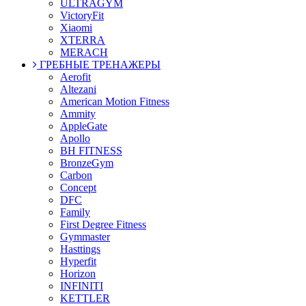
ULTRAGYM
VictoryFit
Xiaomi
XTERRA
MERACH
ГРЕБНЫЕ ТРЕНАЖЕРЫ
Aerofit
Altezani
American Motion Fitness
Ammity
AppleGate
Apollo
BH FITNESS
BronzeGym
Carbon
Concept
DFC
Family
First Degree Fitness
Gymmaster
Hasttings
Hyperfit
Horizon
INFINITI
KETTLER