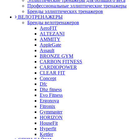
Эллиптические тренажеры для большого веса
Профессиональные эллиптические тренажеры
Бренды эллиптических тренажеров
ВЕЛОТРЕНАЖЕРЫ
Бренды велотренажеров
AeroFIT
ALTEZANI
AMMITY
AppleGate
Assault
BRONZE GYM
CARBON FITNESS
CARDIOPOWER
CLEAR FIT
Concept
Dfc
Dhz fitness
Evo Fitness
Ergonova
Fitronix
Gymmaster
HORIZON
HouseFit
Hyperfit
Kettler