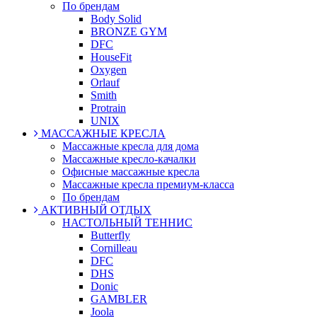
По брендам
Body Solid
BRONZE GYM
DFC
HouseFit
Oxygen
Orlauf
Smith
Protrain
UNIX
МАССАЖНЫЕ КРЕСЛА
Массажные кресла для дома
Массажные кресло-качалки
Офисные массажные кресла
Массажные кресла премиум-класса
По брендам
АКТИВНЫЙ ОТДЫХ
НАСТОЛЬНЫЙ ТЕННИС
Butterfly
Cornilleau
DFC
DHS
Donic
GAMBLER
Joola