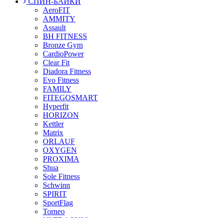
СПИН-БАЙКИ
AeroFIT
AMMITY
Assault
BH FITNESS
Bronze Gym
CardioPower
Clear Fit
Diadora Fitness
Evo Fitness
FAMILY
FITEGOSMART
Hyperfit
HORIZON
Kettler
Matrix
ORLAUF
OXYGEN
PROXIMA
Shua
Sole Fitness
Schwinn
SPIRIT
SportFlag
Torneo