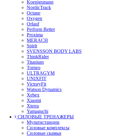
Koenigsmann
NordicTrack
Octane
Oxygen
Orlauf
Perform Better
Proxima
MERACH
Spirit
SVENSSON BODY LABS
ThinkRider
Titanium
Torneo
ULTRAGYM
UNIXFIT
VictoryFit
Watson Dynamics
Xebex
Xiaomi
Xterra
Yamaguchi
СИЛОВЫЕ ТРЕНАЖЕРЫ
Мультистанции
Силовые комплексы
Силовые скамьи