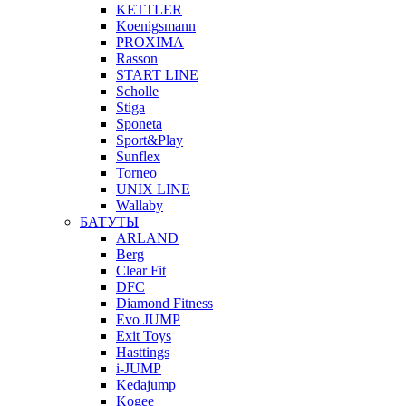
KETTLER
Koenigsmann
PROXIMA
Rasson
START LINE
Scholle
Stiga
Sponeta
Sport&Play
Sunflex
Torneo
UNIX LINE
Wallaby
БАТУТЫ
ARLAND
Berg
Clear Fit
DFC
Diamond Fitness
Evo JUMP
Exit Toys
Hasttings
i-JUMP
Kedajump
Kogee