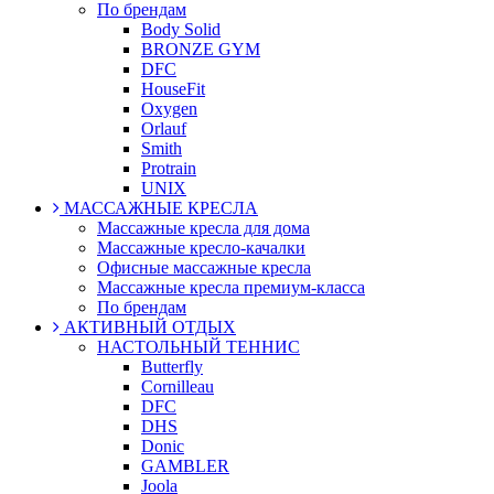
По брендам
Body Solid
BRONZE GYM
DFC
HouseFit
Oxygen
Orlauf
Smith
Protrain
UNIX
МАССАЖНЫЕ КРЕСЛА
Массажные кресла для дома
Массажные кресло-качалки
Офисные массажные кресла
Массажные кресла премиум-класса
По брендам
АКТИВНЫЙ ОТДЫХ
НАСТОЛЬНЫЙ ТЕННИС
Butterfly
Cornilleau
DFC
DHS
Donic
GAMBLER
Joola