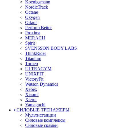
Koenigsmann
NordicTrack
Octane
Oxygen
Orlauf
Perform Better
Proxima
MERACH
Spirit
SVENSSON BODY LABS
ThinkRider
Titanium
Torneo
ULTRAGYM
UNIXFIT
VictoryFit
Watson Dynamics
Xebex
Xiaomi
Xterra
Yamaguchi
СИЛОВЫЕ ТРЕНАЖЕРЫ
Мультистанции
Силовые комплексы
Силовые скамьи