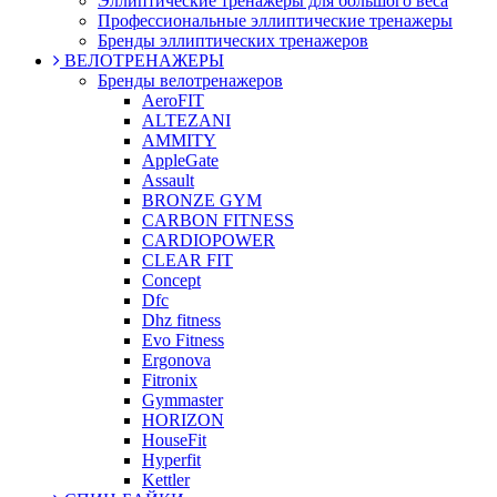
Эллиптические тренажеры для большого веса
Профессиональные эллиптические тренажеры
Бренды эллиптических тренажеров
ВЕЛОТРЕНАЖЕРЫ
Бренды велотренажеров
AeroFIT
ALTEZANI
AMMITY
AppleGate
Assault
BRONZE GYM
CARBON FITNESS
CARDIOPOWER
CLEAR FIT
Concept
Dfc
Dhz fitness
Evo Fitness
Ergonova
Fitronix
Gymmaster
HORIZON
HouseFit
Hyperfit
Kettler