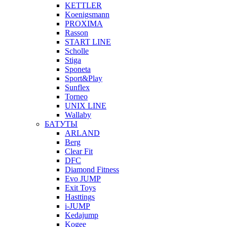
KETTLER
Koenigsmann
PROXIMA
Rasson
START LINE
Scholle
Stiga
Sponeta
Sport&Play
Sunflex
Torneo
UNIX LINE
Wallaby
БАТУТЫ
ARLAND
Berg
Clear Fit
DFC
Diamond Fitness
Evo JUMP
Exit Toys
Hasttings
i-JUMP
Kedajump
Kogee