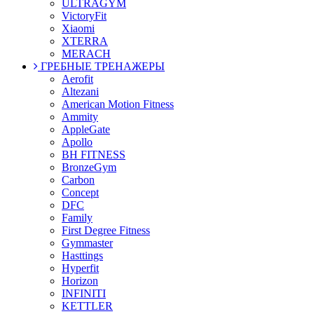
ULTRAGYM
VictoryFit
Xiaomi
XTERRA
MERACH
ГРЕБНЫЕ ТРЕНАЖЕРЫ
Aerofit
Altezani
American Motion Fitness
Ammity
AppleGate
Apollo
BH FITNESS
BronzeGym
Carbon
Concept
DFC
Family
First Degree Fitness
Gymmaster
Hasttings
Hyperfit
Horizon
INFINITI
KETTLER