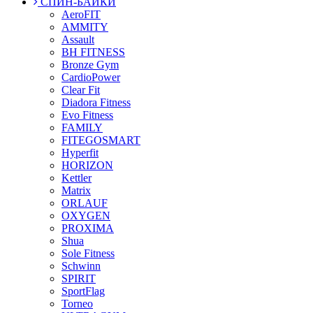
СПИН-БАЙКИ
AeroFIT
AMMITY
Assault
BH FITNESS
Bronze Gym
CardioPower
Clear Fit
Diadora Fitness
Evo Fitness
FAMILY
FITEGOSMART
Hyperfit
HORIZON
Kettler
Matrix
ORLAUF
OXYGEN
PROXIMA
Shua
Sole Fitness
Schwinn
SPIRIT
SportFlag
Torneo