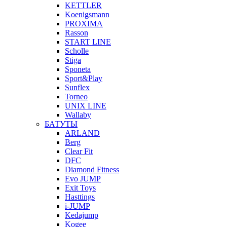
KETTLER
Koenigsmann
PROXIMA
Rasson
START LINE
Scholle
Stiga
Sponeta
Sport&Play
Sunflex
Torneo
UNIX LINE
Wallaby
БАТУТЫ
ARLAND
Berg
Clear Fit
DFC
Diamond Fitness
Evo JUMP
Exit Toys
Hasttings
i-JUMP
Kedajump
Kogee