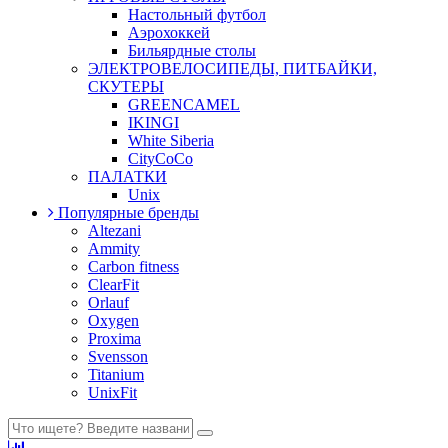
Настольный футбол
Аэрохоккей
Бильярдные столы
ЭЛЕКТРОВЕЛОСИПЕДЫ, ПИТБАЙКИ,
СКУТЕРЫ
GREENCAMEL
IKINGI
White Siberia
CityCoCo
ПАЛАТКИ
Unix
Популярные бренды
Altezani
Ammity
Carbon fitness
ClearFit
Orlauf
Oxygen
Proxima
Svensson
Titanium
UnixFit