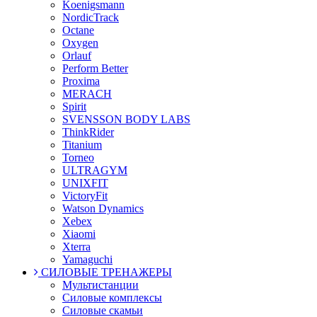
Koenigsmann
NordicTrack
Octane
Oxygen
Orlauf
Perform Better
Proxima
MERACH
Spirit
SVENSSON BODY LABS
ThinkRider
Titanium
Torneo
ULTRAGYM
UNIXFIT
VictoryFit
Watson Dynamics
Xebex
Xiaomi
Xterra
Yamaguchi
СИЛОВЫЕ ТРЕНАЖЕРЫ
Мультистанции
Силовые комплексы
Силовые скамьи