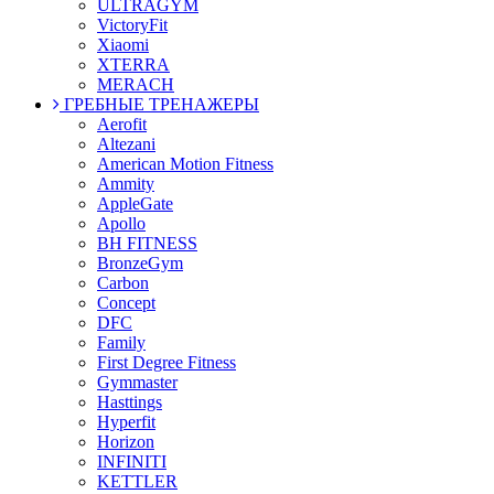
ULTRAGYM
VictoryFit
Xiaomi
XTERRA
MERACH
ГРЕБНЫЕ ТРЕНАЖЕРЫ
Aerofit
Altezani
American Motion Fitness
Ammity
AppleGate
Apollo
BH FITNESS
BronzeGym
Carbon
Concept
DFC
Family
First Degree Fitness
Gymmaster
Hasttings
Hyperfit
Horizon
INFINITI
KETTLER