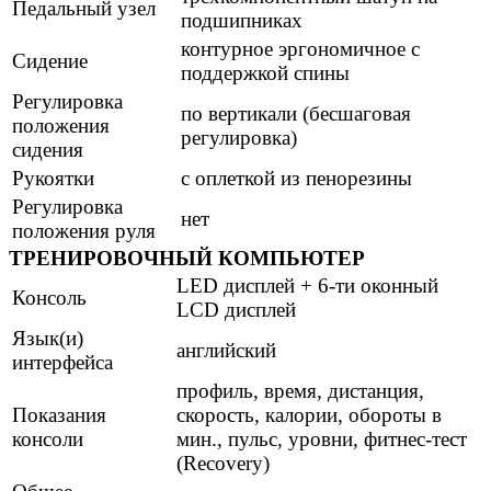
Педальный узел
подшипниках
контурное эргономичное с
Сидение
поддержкой спины
Регулировка
по вертикали (бесшаговая
положения
регулировка)
сидения
Рукоятки
с оплеткой из пенорезины
Регулировка
нет
положения руля
ТРЕНИРОВОЧНЫЙ КОМПЬЮТЕР
LED дисплей + 6-ти оконный
Консоль
LCD дисплей
Язык(и)
английский
интерфейса
профиль, время, дистанция,
Показания
скорость, калории, обороты в
консоли
мин., пульс, уровни, фитнес-тест
(Recovery)