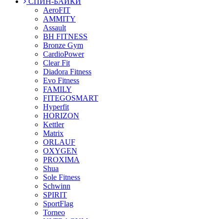
СПИН-БАЙКИ
AeroFIT
AMMITY
Assault
BH FITNESS
Bronze Gym
CardioPower
Clear Fit
Diadora Fitness
Evo Fitness
FAMILY
FITEGOSMART
Hyperfit
HORIZON
Kettler
Matrix
ORLAUF
OXYGEN
PROXIMA
Shua
Sole Fitness
Schwinn
SPIRIT
SportFlag
Torneo