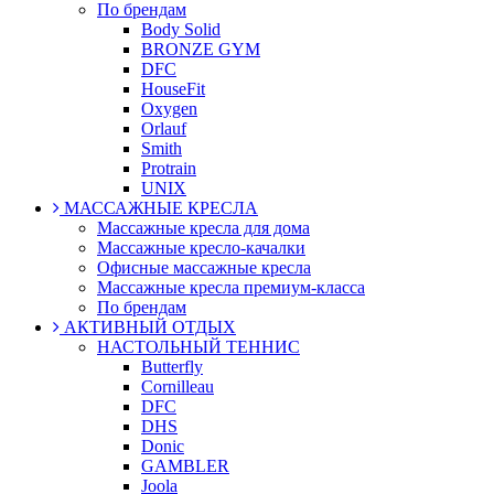
По брендам
Body Solid
BRONZE GYM
DFC
HouseFit
Oxygen
Orlauf
Smith
Protrain
UNIX
МАССАЖНЫЕ КРЕСЛА
Массажные кресла для дома
Массажные кресло-качалки
Офисные массажные кресла
Массажные кресла премиум-класса
По брендам
АКТИВНЫЙ ОТДЫХ
НАСТОЛЬНЫЙ ТЕННИС
Butterfly
Cornilleau
DFC
DHS
Donic
GAMBLER
Joola