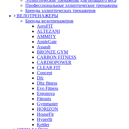
Эллиптические тренажеры для большого веса
Профессиональные эллиптические тренажеры
Бренды эллиптических тренажеров
ВЕЛОТРЕНАЖЕРЫ
Бренды велотренажеров
AeroFIT
ALTEZANI
AMMITY
AppleGate
Assault
BRONZE GYM
CARBON FITNESS
CARDIOPOWER
CLEAR FIT
Concept
Dfc
Dhz fitness
Evo Fitness
Ergonova
Fitronix
Gymmaster
HORIZON
HouseFit
Hyperfit
Kettler