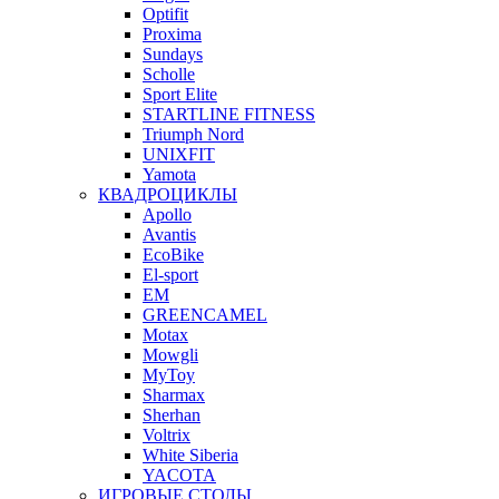
Optifit
Proxima
Sundays
Scholle
Sport Elite
STARTLINE FITNESS
Triumph Nord
UNIXFIT
Yamota
КВАДРОЦИКЛЫ
Apollo
Avantis
EcoBike
El-sport
EM
GREENCAMEL
Motax
Mowgli
MyToy
Sharmax
Sherhan
Voltrix
White Siberia
YACOTA
ИГРОВЫЕ СТОЛЫ