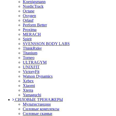
Koenigsmann
NordicTrack
Octane
Oxygen
Orlauf
Perform Better
Proxima
MERACH
Spirit
SVENSSON BODY LABS
ThinkRider
Titanium
Torneo
ULTRAGYM
UNIXFIT
VictoryFit
Watson Dynamics
Xebex
Xiaomi
Xterra
Yamaguchi
СИЛОВЫЕ ТРЕНАЖЕРЫ
Мультистанции
Силовые комплексы
Силовые скамьи