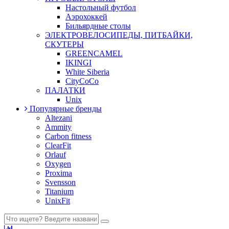
Настольный футбол
Аэрохоккей
Бильярдные столы
ЭЛЕКТРОВЕЛОСИПЕДЫ, ПИТБАЙКИ,
СКУТЕРЫ
GREENCAMEL
IKINGI
White Siberia
CityCoCo
ПАЛАТКИ
Unix
Популярные бренды
Altezani
Ammity
Carbon fitness
ClearFit
Orlauf
Oxygen
Proxima
Svensson
Titanium
UnixFit