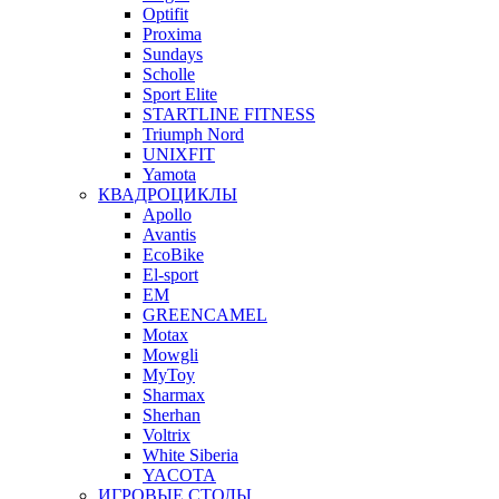
Optifit
Proxima
Sundays
Scholle
Sport Elite
STARTLINE FITNESS
Triumph Nord
UNIXFIT
Yamota
КВАДРОЦИКЛЫ
Apollo
Avantis
EcoBike
El-sport
EM
GREENCAMEL
Motax
Mowgli
MyToy
Sharmax
Sherhan
Voltrix
White Siberia
YACOTA
ИГРОВЫЕ СТОЛЫ