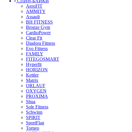
СПИН-БАЙКИ
AeroFIT
AMMITY
Assault
BH FITNESS
Bronze Gym
CardioPower
Clear Fit
Diadora Fitness
Evo Fitness
FAMILY
FITEGOSMART
Hyperfit
HORIZON
Kettler
Matrix
ORLAUF
OXYGEN
PROXIMA
Shua
Sole Fitness
Schwinn
SPIRIT
SportFlag
Torneo