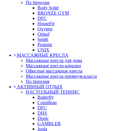
По брендам
Body Solid
BRONZE GYM
DFC
HouseFit
Oxygen
Orlauf
Smith
Protrain
UNIX
МАССАЖНЫЕ КРЕСЛА
Массажные кресла для дома
Массажные кресло-качалки
Офисные массажные кресла
Массажные кресла премиум-класса
По брендам
АКТИВНЫЙ ОТДЫХ
НАСТОЛЬНЫЙ ТЕННИС
Butterfly
Cornilleau
DFC
DHS
Donic
GAMBLER
Joola