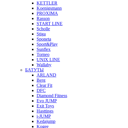
KETTLER
Koenigsmann
PROXIMA
Rasson
START LINE
Scholle
Stiga
Sponeta
Sport&Play
Sunflex
Torneo
UNIX LINE
Wallaby
БАТУТЫ
ARLAND
Berg
Clear Fit
DFC
Diamond Fitness
Evo JUMP
Exit Toys
Hasttings
i-JUMP
Kedajump
Kogee