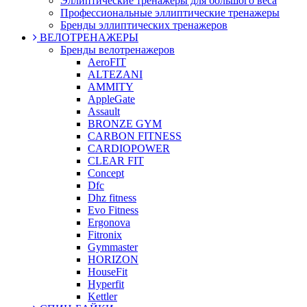
Эллиптические тренажеры для большого веса
Профессиональные эллиптические тренажеры
Бренды эллиптических тренажеров
ВЕЛОТРЕНАЖЕРЫ
Бренды велотренажеров
AeroFIT
ALTEZANI
AMMITY
AppleGate
Assault
BRONZE GYM
CARBON FITNESS
CARDIOPOWER
CLEAR FIT
Concept
Dfc
Dhz fitness
Evo Fitness
Ergonova
Fitronix
Gymmaster
HORIZON
HouseFit
Hyperfit
Kettler