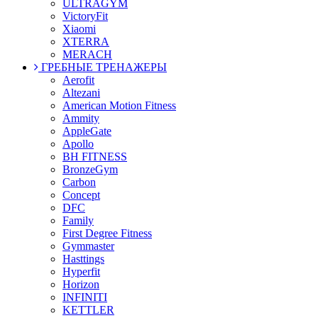
ULTRAGYM
VictoryFit
Xiaomi
XTERRA
MERACH
ГРЕБНЫЕ ТРЕНАЖЕРЫ
Aerofit
Altezani
American Motion Fitness
Ammity
AppleGate
Apollo
BH FITNESS
BronzeGym
Carbon
Concept
DFC
Family
First Degree Fitness
Gymmaster
Hasttings
Hyperfit
Horizon
INFINITI
KETTLER