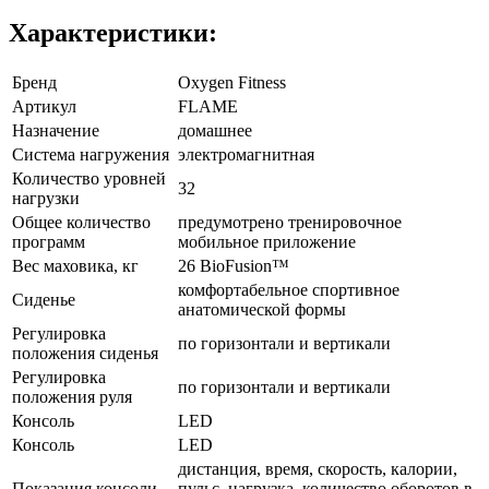
Характеристики:
Бренд
Oxygen Fitness
Артикул
FLAME
Назначение
домашнее
Система нагружения
электромагнитная
Количество уровней
32
нагрузки
Общее количество
предумотрено тренировочное
программ
мобильное приложение
Вес маховика, кг
26 BioFusion™
комфортабельное спортивное
Сиденье
анатомической формы
Регулировка
по горизонтали и вертикали
положения сиденья
Регулировка
по горизонтали и вертикали
положения руля
Консоль
LED
Консоль
LED
дистанция, время, скорость, калории,
Показания консоли
пульс, нагрузка, количество оборотов в