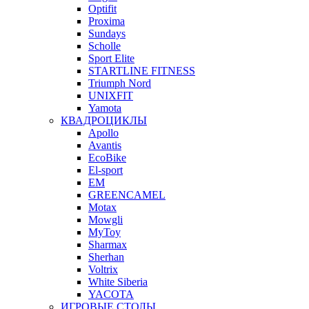
Optifit
Proxima
Sundays
Scholle
Sport Elite
STARTLINE FITNESS
Triumph Nord
UNIXFIT
Yamota
КВАДРОЦИКЛЫ
Apollo
Avantis
EcoBike
El-sport
EM
GREENCAMEL
Motax
Mowgli
MyToy
Sharmax
Sherhan
Voltrix
White Siberia
YACOTA
ИГРОВЫЕ СТОЛЫ