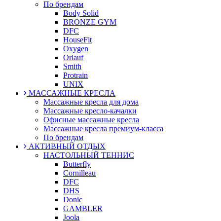
По брендам
Body Solid
BRONZE GYM
DFC
HouseFit
Oxygen
Orlauf
Smith
Protrain
UNIX
МАССАЖНЫЕ КРЕСЛА
Массажные кресла для дома
Массажные кресло-качалки
Офисные массажные кресла
Массажные кресла премиум-класса
По брендам
АКТИВНЫЙ ОТДЫХ
НАСТОЛЬНЫЙ ТЕННИС
Butterfly
Cornilleau
DFC
DHS
Donic
GAMBLER
Joola