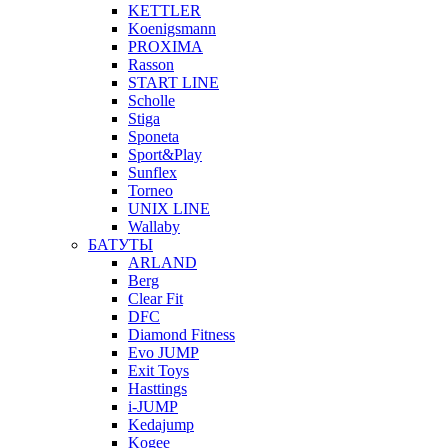
KETTLER
Koenigsmann
PROXIMA
Rasson
START LINE
Scholle
Stiga
Sponeta
Sport&Play
Sunflex
Torneo
UNIX LINE
Wallaby
БАТУТЫ
ARLAND
Berg
Clear Fit
DFC
Diamond Fitness
Evo JUMP
Exit Toys
Hasttings
i-JUMP
Kedajump
Kogee