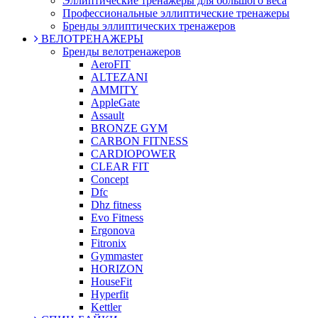
Эллиптические тренажеры для большого веса
Профессиональные эллиптические тренажеры
Бренды эллиптических тренажеров
ВЕЛОТРЕНАЖЕРЫ
Бренды велотренажеров
AeroFIT
ALTEZANI
AMMITY
AppleGate
Assault
BRONZE GYM
CARBON FITNESS
CARDIOPOWER
CLEAR FIT
Concept
Dfc
Dhz fitness
Evo Fitness
Ergonova
Fitronix
Gymmaster
HORIZON
HouseFit
Hyperfit
Kettler