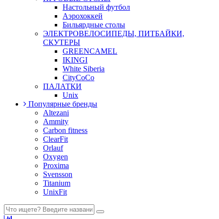
Настольный футбол
Аэрохоккей
Бильярдные столы
ЭЛЕКТРОВЕЛОСИПЕДЫ, ПИТБАЙКИ,
СКУТЕРЫ
GREENCAMEL
IKINGI
White Siberia
CityCoCo
ПАЛАТКИ
Unix
Популярные бренды
Altezani
Ammity
Carbon fitness
ClearFit
Orlauf
Oxygen
Proxima
Svensson
Titanium
UnixFit