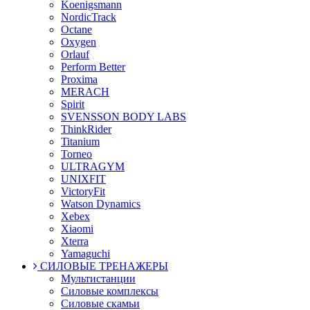
Koenigsmann
NordicTrack
Octane
Oxygen
Orlauf
Perform Better
Proxima
MERACH
Spirit
SVENSSON BODY LABS
ThinkRider
Titanium
Torneo
ULTRAGYM
UNIXFIT
VictoryFit
Watson Dynamics
Xebex
Xiaomi
Xterra
Yamaguchi
СИЛОВЫЕ ТРЕНАЖЕРЫ
Мультистанции
Силовые комплексы
Силовые скамьи