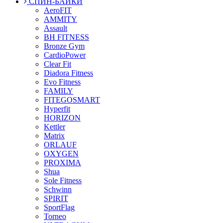
СПИН-БАЙКИ
AeroFIT
AMMITY
Assault
BH FITNESS
Bronze Gym
CardioPower
Clear Fit
Diadora Fitness
Evo Fitness
FAMILY
FITEGOSMART
Hyperfit
HORIZON
Kettler
Matrix
ORLAUF
OXYGEN
PROXIMA
Shua
Sole Fitness
Schwinn
SPIRIT
SportFlag
Torneo