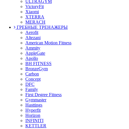
ULTRAGYM
VictoryFit
Xiaomi
XTERRA
MERACH
ГРЕБНЫЕ ТРЕНАЖЕРЫ
Aerofit
Altezani
American Motion Fitness
Ammity
AppleGate
Apollo
BH FITNESS
BronzeGym
Carbon
Concept
DFC
Family
First Degree Fitness
Gymmaster
Hasttings
Hyperfit
Horizon
INFINITI
KETTLER