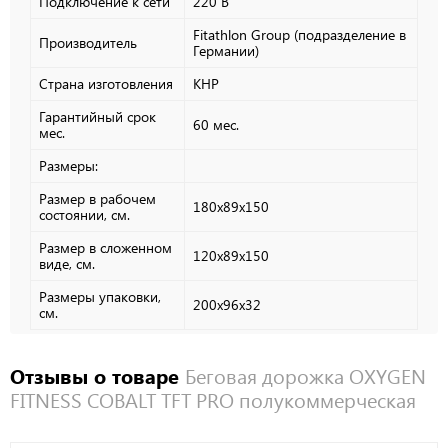
Подключение к сети
220 В
Fitathlon Group (подразделение в
Производитель
Германии)
Страна изготовления
КНР
Гарантийный срок
60 мес.
мес.
Размеры:
Размер в рабочем
180х89x150
состоянии, см.
Размер в сложенном
120х89x150
виде, см.
Размеры упаковки,
200х96x32
см.
Отзывы о товаре
Беговая дорожка OXYGEN
FITNESS COBALT TFT PRO полукоммерческая