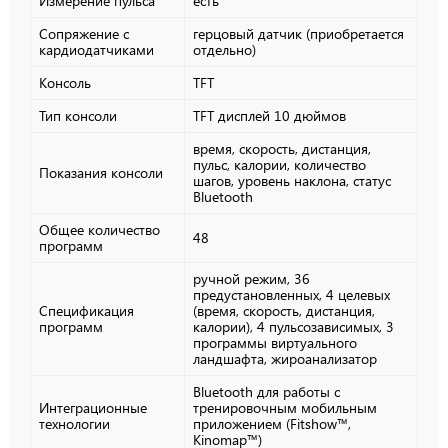
Измерение пульса
есть
Сопряжение с
герцовый датчик (приобретается
кардиодатчиками
отдельно)
Консоль
TFT
Тип консоли
TFT дисплей 10 дюймов
время, скорость, дистанция,
пульс, калории, количество
Показания консоли
шагов, уровень наклона, статус
Bluetooth
Общее количество
48
программ
ручной режим, 36
предустановленных, 4 целевых
Спецификация
(время, скорость, дистанция,
программ
калории), 4 пульсозависимых, 3
программы виртуального
ландшафта, жироанализатор
Bluetooth для работы с
Интеграционные
тренировочным мобильным
технологии
приложением (Fitshow™,
Kinomap™)