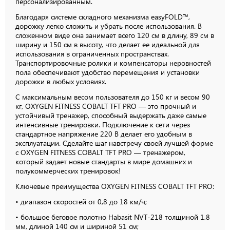
персонализированным.
Благодаря системе складного механизма easyFOLD™,
дорожку легко сложить и убрать после использования. В
сложенном виде она занимает всего 120 см в длину, 89 см в
ширину и 150 см в высоту, что делает ее идеальной для
использования в ограниченных пространствах.
Транспортировочные ролики и компенсаторы неровностей
пола обеспечивают удобство перемещения и установки
дорожки в любых условиях.
С максимальным весом пользователя до 150 кг и весом 90
кг, OXYGEN FITNESS COBALT TFT PRO — это прочный и
устойчивый тренажер, способный выдержать даже самые
интенсивные тренировки. Подключение к сети через
стандартное напряжение 220 В делает его удобным в
эксплуатации. Сделайте шаг навстречу своей лучшей форме
с OXYGEN FITNESS COBALT TFT PRO — тренажером,
который задает новые стандарты в мире домашних и
полукоммерческих тренировок!
Ключевые преимущества OXYGEN FITNESS COBALT TFT PRO:
•
диапазон скоростей от 0,8 до 18 км/ч;
• большое беговое полотно Habasit NVT-218 толщиной 1,8
мм, длиной 140 см и шириной 51 см;