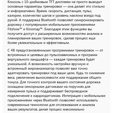
Консоль с 10-дюймовым TFT дисплеем не просто выводит
основные параметры тренировки — она делает это стильно
и информативно. Время, скорость, дистанция, пульс,
калории, количество шагов и уровень наклона всегда под
рукой. А поддержка Bluetooth позволяет синхронизировать
дорожку с популярными мобильными приложениями
Fitshow™ и Kinomap™. Благодаря этим функциям вы
получите доступ к расширенным возможностям анализа и
планирования ваших тренировок, сделав процесс еще
более увлекательным и эффективным.
С 48 предустановленными программами тренировок — от
встроенных и целевых до пульсозависимых и программ
виртуального ландшафта — каждая тренировка будет
уникальной. А возможность настройки вручную и
встроенный жироанализатор позволят вам точно
адаптировать тренировки под ваши цели, будь то снижение
веса, увеличение выносливости или поддержание общего
тонуса. Для точного контроля вашего состояния дорожка
оснащена сенсорными датчиками на поручнях для
измерения пульса и поддерживает беспроводное
подключение к кардиодатчикам. Интеграция с мобильными
приложениями через Bluetooth позволяет использовать
современные технологии для отслеживания и анализа
ваших результатов, делая процесс максимально