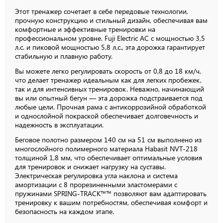
Этот тренажер сочетает в себе передовые технологии,
прочную конструкцию и стильный дизайн, обеспечивая вам
комфортные и эффективные тренировки на
профессиональном уровне. Fuji Electric AC с мощностью 3,5
л.с. и пиковой мощностью 5,8 л.с., эта дорожка гарантирует
стабильную и плавную работу.
Вы можете легко регулировать скорость от 0,8 до 18 км/ч,
что делает тренажер идеальным как для легких пробежек,
так и для интенсивных тренировок. Неважно, начинающий
вы или опытный бегун — эта дорожка подстраивается под
любые цели. Прочная рама с антикоррозийной обработкой
и однослойной покраской обеспечивает долговечность и
надежность в эксплуатации.
Беговое полотно размером 140 см на 51 см выполнено из
многослойного полимерного материала Habasit NVT-218
толщиной 1,8 мм, что обеспечивает оптимальные условия
для тренировок и снижает нагрузку на суставы.
Электрическая регулировка угла наклона и система
амортизации с 8 прорезиненными эластомерами с
пружинами SPRING-TRACK™™ позволяют вам адаптировать
тренировку к вашим потребностям, обеспечивая комфорт и
безопасность на каждом этапе.