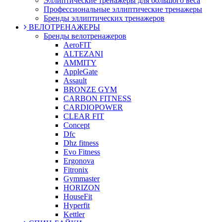
Эллиптические тренажеры для большого веса
Профессиональные эллиптические тренажеры
Бренды эллиптических тренажеров
ВЕЛОТРЕНАЖЕРЫ
Бренды велотренажеров
AeroFIT
ALTEZANI
AMMITY
AppleGate
Assault
BRONZE GYM
CARBON FITNESS
CARDIOPOWER
CLEAR FIT
Concept
Dfc
Dhz fitness
Evo Fitness
Ergonova
Fitronix
Gymmaster
HORIZON
HouseFit
Hyperfit
Kettler