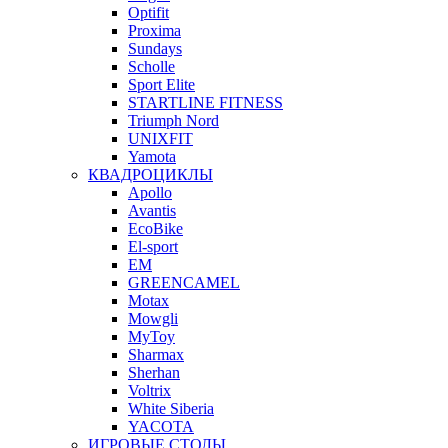
Optifit
Proxima
Sundays
Scholle
Sport Elite
STARTLINE FITNESS
Triumph Nord
UNIXFIT
Yamota
КВАДРОЦИКЛЫ
Apollo
Avantis
EcoBike
El-sport
EM
GREENCAMEL
Motax
Mowgli
MyToy
Sharmax
Sherhan
Voltrix
White Siberia
YACOTA
ИГРОВЫЕ СТОЛЫ