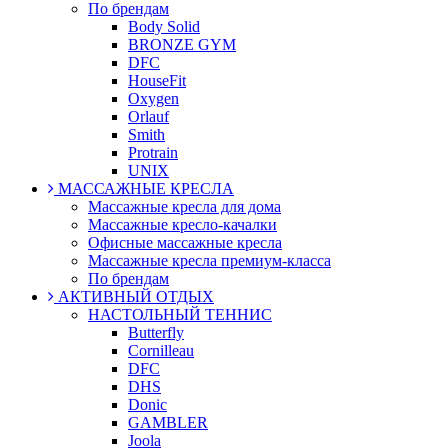
По брендам
Body Solid
BRONZE GYM
DFC
HouseFit
Oxygen
Orlauf
Smith
Protrain
UNIX
МАССАЖНЫЕ КРЕСЛА
Массажные кресла для дома
Массажные кресло-качалки
Офисные массажные кресла
Массажные кресла премиум-класса
По брендам
АКТИВНЫЙ ОТДЫХ
НАСТОЛЬНЫЙ ТЕННИС
Butterfly
Cornilleau
DFC
DHS
Donic
GAMBLER
Joola