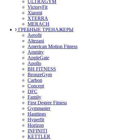
ULTRAGYM
VictoryFit
Xiaomi
XTERRA
MERACH
ГРЕБНЫЕ ТРЕНАЖЕРЫ
Aerofit
Altezani
American Motion Fitness
Ammity
AppleGate
Apollo
BH FITNESS
BronzeGym
Carbon
Concept
DFC
Family
First Degree Fitness
Gymmaster
Hasttings
Hyperfit
Horizon
INFINITI
KETTLER