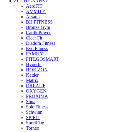
СПИН-БАЙКИ
AeroFIT
AMMITY
Assault
BH FITNESS
Bronze Gym
CardioPower
Clear Fit
Diadora Fitness
Evo Fitness
FAMILY
FITEGOSMART
Hyperfit
HORIZON
Kettler
Matrix
ORLAUF
OXYGEN
PROXIMA
Shua
Sole Fitness
Schwinn
SPIRIT
SportFlag
Torneo