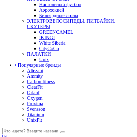
Настольный футбол
Аэрохоккей
Бильярдные столы
ЭЛЕКТРОВЕЛОСИПЕДЫ, ПИТБАЙКИ,
СКУТЕРЫ
GREENCAMEL
IKINGI
White Siberia
CityCoCo
ПАЛАТКИ
Unix
Популярные бренды
Altezani
Ammity
Carbon fitness
ClearFit
Orlauf
Oxygen
Proxima
Svensson
Titanium
UnixFit