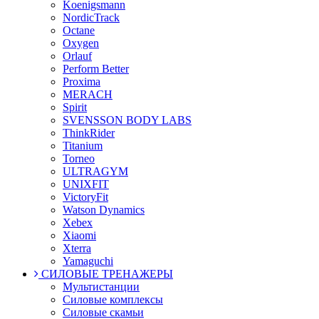
Koenigsmann
NordicTrack
Octane
Oxygen
Orlauf
Perform Better
Proxima
MERACH
Spirit
SVENSSON BODY LABS
ThinkRider
Titanium
Torneo
ULTRAGYM
UNIXFIT
VictoryFit
Watson Dynamics
Xebex
Xiaomi
Xterra
Yamaguchi
СИЛОВЫЕ ТРЕНАЖЕРЫ
Мультистанции
Силовые комплексы
Силовые скамьи