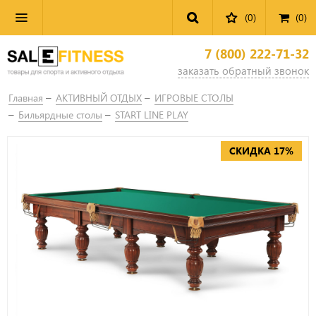
(0)
(
0
)
7 (800) 222-71-32
заказать обратный звонок
Главная
АКТИВНЫЙ ОТДЫХ
ИГРОВЫЕ СТОЛЫ
Бильярдные столы
START LINE PLAY
СКИДКА 17%