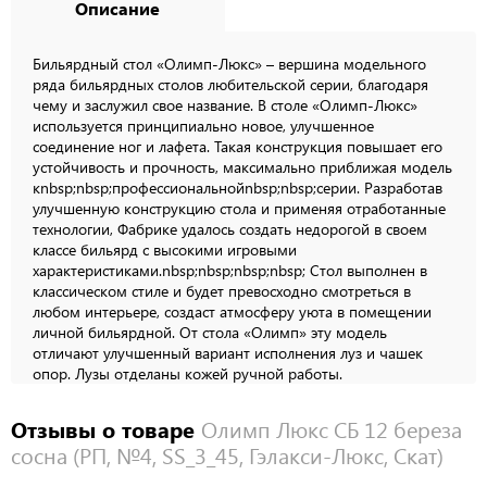
Описание
Бильярдный стол «Олимп-Люкс» – вершина модельного
ряда бильярдных столов любительской серии, благодаря
чему и заслужил свое название. В столе «Олимп-Люкс»
используется принципиально новое, улучшенное
соединение ног и лафета. Такая конструкция повышает его
устойчивость и прочность, максимально приближая модель
кnbsp;nbsp;профессиональнойnbsp;nbsp;серии. Разработав
улучшенную конструкцию стола и применяя отработанные
технологии, Фабрике удалось создать недорогой в своем
классе бильярд с высокими игровыми
характеристиками.nbsp;nbsp;nbsp;nbsp; Стол выполнен в
классическом стиле и будет превосходно смотреться в
любом интерьере, создаст атмосферу уюта в помещении
личной бильярдной. От стола «Олимп» эту модель
отличают улучшенный вариант исполнения луз и чашек
опор. Лузы отделаны кожей ручной работы.
Отзывы о товаре
Олимп Люкс СБ 12 береза
сосна (РП, №4, SS_3_45, Гэлакси-Люкс, Скат)