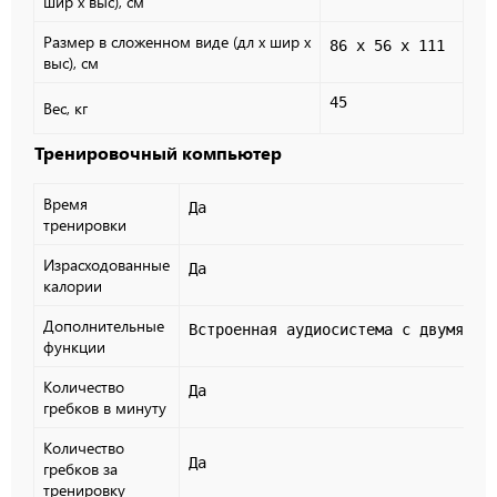
шир х выс), см
Размер в сложенном виде (дл х шир х
86 х 56 х 111
выс), см
45
Вес, кг
Тренировочный компьютер
Время
Да
тренировки
Израсходованные
Да
калории
Дополнительные
Встроенная аудиосистема с двумя ди
функции
Количество
Да
гребков в минуту
Количество
Да
гребков за
тренировку