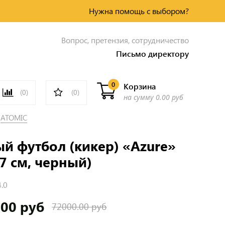
Нужна помощь с выбором?
Вопрос, претензия, сотрудничество
Письмо директору
0
Корзина
(0)
(0)
на сумму
0.00 руб
ATOMIC
й футбол (кикер) «Azure»
7 см, черный)
4.0
.00 руб
72000.00 руб