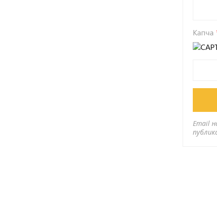
Капча
Email н
публик