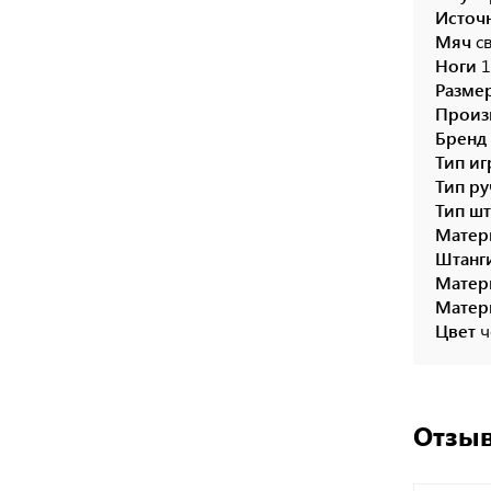
Источ
Мяч
с
Ноги
1
Разме
Произ
Бренд
Тип и
Тип р
Тип ш
Матер
Штанг
Матер
Матер
Цвет
ч
Отзыв