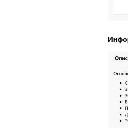
Инфо
Опис
Основ
С
З
Э
В
П
Д
Э