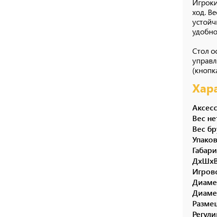
Игроки
ход. В
устойч
удобно
Стол о
управл
(кнопка
Хар
Аксес
Вес н
Вес б
Упако
Габар
ДхШх
Игров
Диаме
Диаме
Разме
Регул