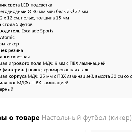
ник света
LED-подсветка
ветодиодный Ø 36 мм мяч белый Ø 37 мм
2 x 12 см, полые, толщина 15 мм
р стола
5 футов
водитель
Escalade Sports
Atomic
гры
кикер
учек
резина
танги
сквозная
иал игрового поля
МДФ 9 мм с ПВХ ламинацией
и (материал)
полые, хромированная сталь
иал корпуса
МДФ 25 мм с ПВХ ламинацией, высота 30 см со 
иал ног
МДФ с ПВХ ламинацией
ерный
ы о товаре
Настольный футбол (кикер)