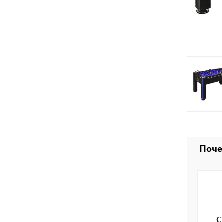
Поче
С