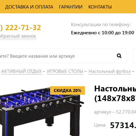
ДОСТАВКА И ОПЛАТА
ГАРАНТИИ
КОНТАКТЫ
Консультации по телефону:
0) 222-71-32
Ежедневно с 10:00 до 19:00
 обратный звонок
АКТИВНЫЙ ОТДЫХ
ИГРОВЫЕ СТОЛЫ
Настольный футбол
Настольны
СКИДКА 20%
(148x78x8
артикул –
52.770.0
57314
Цена