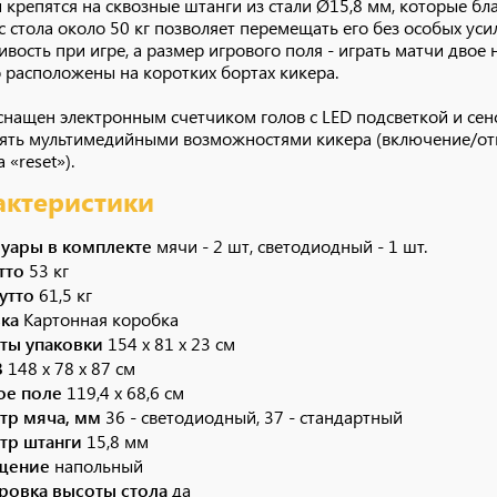
 крепятся на сквозные штанги из стали Ø15,8 мм, которые б
ес стола около 50 кг позволяет перемещать его без особых ус
ивость при игре, а размер игрового поля - играть матчи двое 
 расположены на коротких бортах кикера.
снащен электронным счетчиком голов с LED подсветкой и се
ять мультимедийными возможностями кикера (включение/откл
 «reset»).
актеристики
суары в комплекте
мячи - 2 шт, светодиодный - 1 шт.
етто
53 кг
рутто
61,5 кг
вка
Картонная коробка
иты упаковки
154 х 81 х 23 см
В
148 x 78 x 87 см
ое поле
119,4 х 68,6 см
тр мяча, мм
36 - светодиодный, 37 - стандартный
тр штанги
15,8 мм
щение
напольный
ировка высоты стола
да