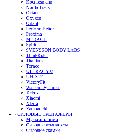
Koenigsmann
NordicTrack
Octane
Oxygen
Orlauf
Perform Better
Proxima
MERACH
Spirit
SVENSSON BODY LABS
ThinkRider
Titanium
Torneo
ULTRAGYM
UNIXFIT
VictoryFit
Watson Dynamics
Xebex
Xiaomi
Xterra
Yamaguchi
СИЛОВЫЕ ТРЕНАЖЕРЫ
Мультистанции
Силовые комплексы
Силовые скамьи