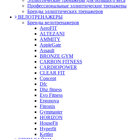
Эллиптические тренажеры для большого веса
Профессиональные эллиптические тренажеры
Бренды эллиптических тренажеров
ВЕЛОТРЕНАЖЕРЫ
Бренды велотренажеров
AeroFIT
ALTEZANI
AMMITY
AppleGate
Assault
BRONZE GYM
CARBON FITNESS
CARDIOPOWER
CLEAR FIT
Concept
Dfc
Dhz fitness
Evo Fitness
Ergonova
Fitronix
Gymmaster
HORIZON
HouseFit
Hyperfit
Kettler