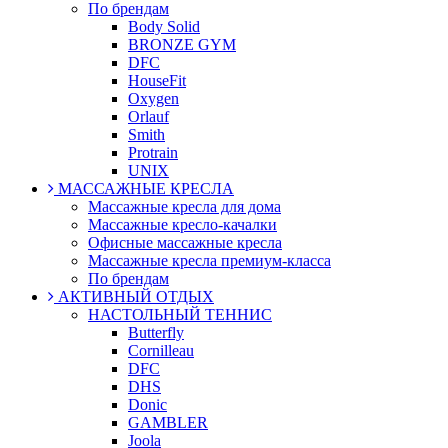
По брендам
Body Solid
BRONZE GYM
DFC
HouseFit
Oxygen
Orlauf
Smith
Protrain
UNIX
МАССАЖНЫЕ КРЕСЛА
Массажные кресла для дома
Массажные кресло-качалки
Офисные массажные кресла
Массажные кресла премиум-класса
По брендам
АКТИВНЫЙ ОТДЫХ
НАСТОЛЬНЫЙ ТЕННИС
Butterfly
Cornilleau
DFC
DHS
Donic
GAMBLER
Joola