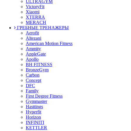
ULTRAGYM
VictoryFit
Xiaomi
XTERRA
MERACH
ГРЕБНЫЕ ТРЕНАЖЕРЫ
Aerofit
Altezani
American Motion Fitness
Ammity
AppleGate
Apollo
BH FITNESS
BronzeGym
Carbon
Concept
DFC
Family
First Degree Fitness
Gymmaster
Hasttings
Hyperfit
Horizon
INFINITI
KETTLER