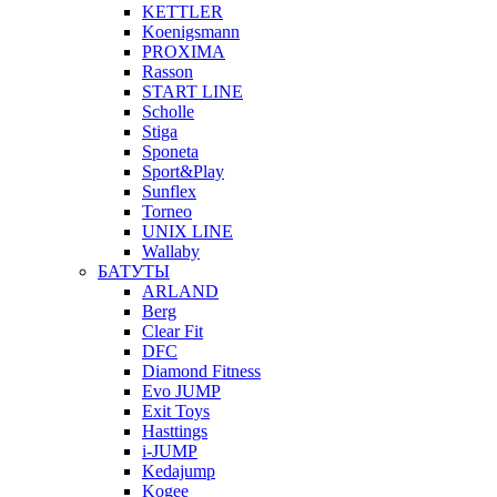
KETTLER
Koenigsmann
PROXIMA
Rasson
START LINE
Scholle
Stiga
Sponeta
Sport&Play
Sunflex
Torneo
UNIX LINE
Wallaby
БАТУТЫ
ARLAND
Berg
Clear Fit
DFC
Diamond Fitness
Evo JUMP
Exit Toys
Hasttings
i-JUMP
Kedajump
Kogee