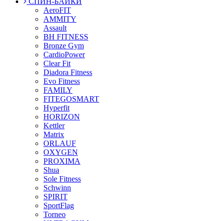
СПИН-БАЙКИ
AeroFIT
AMMITY
Assault
BH FITNESS
Bronze Gym
CardioPower
Clear Fit
Diadora Fitness
Evo Fitness
FAMILY
FITEGOSMART
Hyperfit
HORIZON
Kettler
Matrix
ORLAUF
OXYGEN
PROXIMA
Shua
Sole Fitness
Schwinn
SPIRIT
SportFlag
Torneo