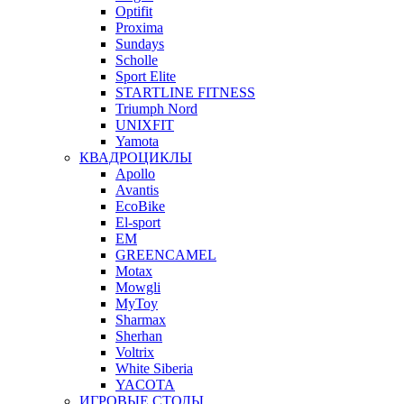
Optifit
Proxima
Sundays
Scholle
Sport Elite
STARTLINE FITNESS
Triumph Nord
UNIXFIT
Yamota
КВАДРОЦИКЛЫ
Apollo
Avantis
EcoBike
El-sport
EM
GREENCAMEL
Motax
Mowgli
MyToy
Sharmax
Sherhan
Voltrix
White Siberia
YACOTA
ИГРОВЫЕ СТОЛЫ