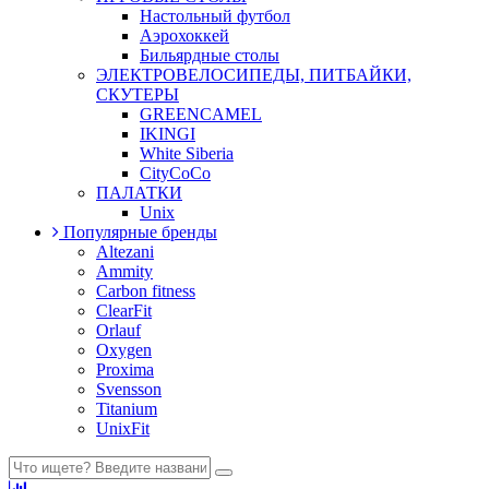
Настольный футбол
Аэрохоккей
Бильярдные столы
ЭЛЕКТРОВЕЛОСИПЕДЫ, ПИТБАЙКИ,
СКУТЕРЫ
GREENCAMEL
IKINGI
White Siberia
CityCoCo
ПАЛАТКИ
Unix
Популярные бренды
Altezani
Ammity
Carbon fitness
ClearFit
Orlauf
Oxygen
Proxima
Svensson
Titanium
UnixFit