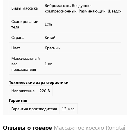
Вибромассаж,
Воздушно-
Виды массажа
компрессионный,
Разминающий,
Шведский,
Сканирование
Есть
тела
Страна
Китай
Цвет
Красный
Максимальный
вес
1 кг
пользователя
Максимальный
Технические характеристики
рост
1 см
Напряжение
220 В
пользователя
Гарантия
Положение
нулевой
Есть
Гарантия производителя
12 мес.
гравитации
Производитель
Rongtai
Отзывы о товаре
Массажное кресло Rongtai