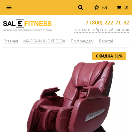
(0)
(
0
)
7 (800) 222-71-32
заказать обратный звонок
Главная
МАССАЖНЫЕ КРЕСЛА
По брендам
Rongtai
СКИДКА 31%