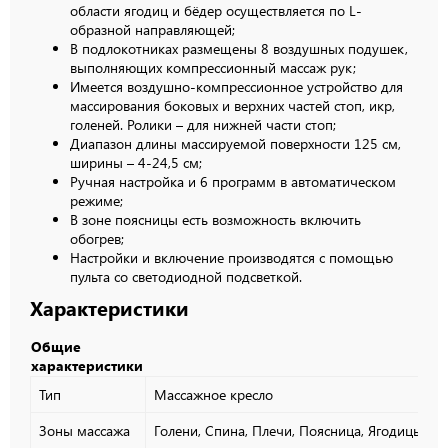
области ягодиц и бёдер осуществляется по L-
образной направляющей;
В подлокотниках размещены 8 воздушных подушек,
выполняющих компрессионный массаж рук;
Имеется воздушно-компрессионное устройство для
массирования боковых и верхних частей стоп, икр,
голеней. Ролики – для нижней части стоп;
Диапазон длины массируемой поверхности 125 см,
ширины – 4-24,5 см;
Ручная настройка и 6 программ в автоматическом
режиме;
В зоне поясницы есть возможность включить
обогрев;
Настройки и включение производятся с помощью
пульта со светодиодной подсветкой.
Характеристики
Общие
характеристики
Тип
Массажное кресло
Зоны массажа
Голени,
Спина,
Плечи,
Поясница,
Ягодицы,
Бе