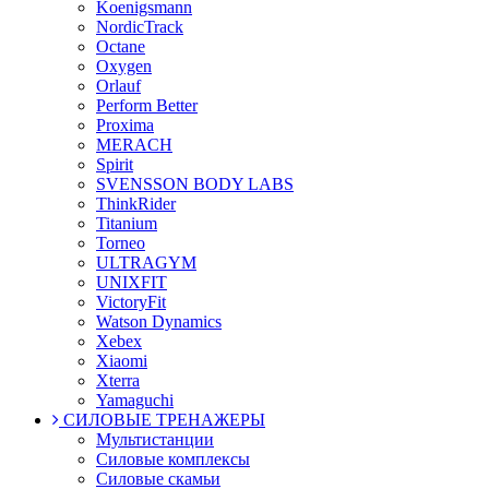
Koenigsmann
NordicTrack
Octane
Oxygen
Orlauf
Perform Better
Proxima
MERACH
Spirit
SVENSSON BODY LABS
ThinkRider
Titanium
Torneo
ULTRAGYM
UNIXFIT
VictoryFit
Watson Dynamics
Xebex
Xiaomi
Xterra
Yamaguchi
СИЛОВЫЕ ТРЕНАЖЕРЫ
Мультистанции
Силовые комплексы
Силовые скамьи