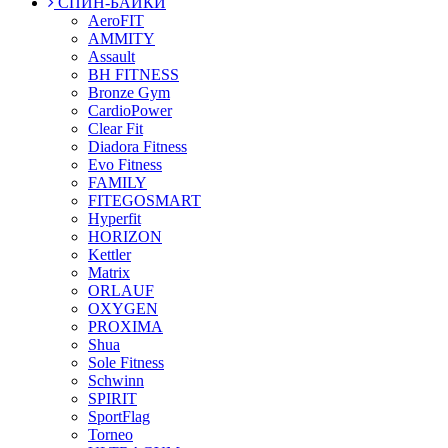
СПИН-БАЙКИ
AeroFIT
AMMITY
Assault
BH FITNESS
Bronze Gym
CardioPower
Clear Fit
Diadora Fitness
Evo Fitness
FAMILY
FITEGOSMART
Hyperfit
HORIZON
Kettler
Matrix
ORLAUF
OXYGEN
PROXIMA
Shua
Sole Fitness
Schwinn
SPIRIT
SportFlag
Torneo