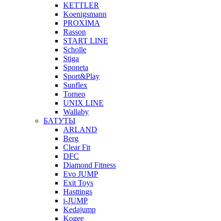
KETTLER
Koenigsmann
PROXIMA
Rasson
START LINE
Scholle
Stiga
Sponeta
Sport&Play
Sunflex
Torneo
UNIX LINE
Wallaby
БАТУТЫ
ARLAND
Berg
Clear Fit
DFC
Diamond Fitness
Evo JUMP
Exit Toys
Hasttings
i-JUMP
Kedajump
Kogee