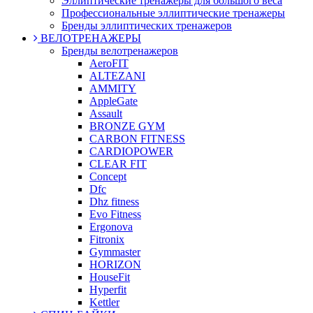
Эллиптические тренажеры для большого веса
Профессиональные эллиптические тренажеры
Бренды эллиптических тренажеров
ВЕЛОТРЕНАЖЕРЫ
Бренды велотренажеров
AeroFIT
ALTEZANI
AMMITY
AppleGate
Assault
BRONZE GYM
CARBON FITNESS
CARDIOPOWER
CLEAR FIT
Concept
Dfc
Dhz fitness
Evo Fitness
Ergonova
Fitronix
Gymmaster
HORIZON
HouseFit
Hyperfit
Kettler