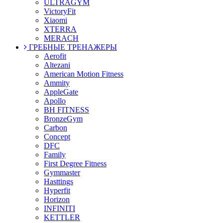
ULTRAGYM
VictoryFit
Xiaomi
XTERRA
MERACH
ГРЕБНЫЕ ТРЕНАЖЕРЫ
Aerofit
Altezani
American Motion Fitness
Ammity
AppleGate
Apollo
BH FITNESS
BronzeGym
Carbon
Concept
DFC
Family
First Degree Fitness
Gymmaster
Hasttings
Hyperfit
Horizon
INFINITI
KETTLER