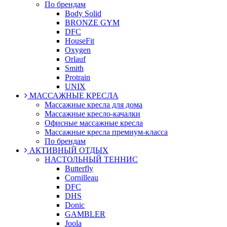
По брендам
Body Solid
BRONZE GYM
DFC
HouseFit
Oxygen
Orlauf
Smith
Protrain
UNIX
МАССАЖНЫЕ КРЕСЛА
Массажные кресла для дома
Массажные кресло-качалки
Офисные массажные кресла
Массажные кресла премиум-класса
По брендам
АКТИВНЫЙ ОТДЫХ
НАСТОЛЬНЫЙ ТЕННИС
Butterfly
Cornilleau
DFC
DHS
Donic
GAMBLER
Joola