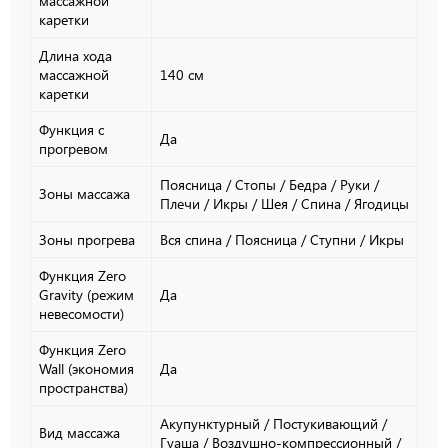
массажной
каретки
Длина хода
массажной
140 см
каретки
Функция с
Да
прогревом
Поясница / Стопы / Бедра / Руки /
Зоны массажа
Плечи / Икры / Шея / Спина / Ягодицы
Зоны прогрева
Вся спина / Поясница / Ступни / Икры
Функция Zero
Gravity (режим
Да
невесомости)
Функция Zero
Wall (экономия
Да
пространства)
Акупунктурный / Постукивающий /
Вид массажа
Гуаша / Воздушно-компрессионный /