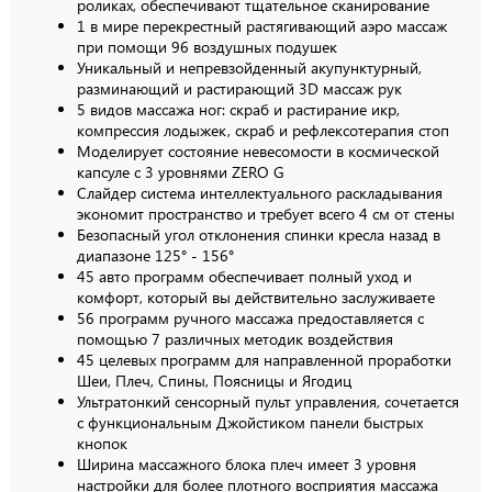
роликах, обеспечивают тщательное сканирование
1 в мире перекрестный растягивающий аэро массаж
при помощи 96 воздушных подушек
Уникальный и непревзойденный акупунктурный,
разминающий и растирающий 3D массаж рук
5 видов массажа ног: скраб и растирание икр,
компрессия лодыжек, скраб и рефлексотерапия стоп
Моделирует состояние невесомости в космической
капсуле с 3 уровнями ZERO G
Слайдер система интеллектуального раскладывания
экономит пространство и требует всего 4 см от стены
Безопасный угол отклонения спинки кресла назад в
диапазоне 125° - 156°
45 авто программ обеспечивает полный уход и
комфорт, который вы действительно заслуживаете
56 программ ручного массажа предоставляется с
помощью 7 различных методик воздействия
45 целевых программ для направленной проработки
Шеи, Плеч, Спины, Поясницы и Ягодиц
Ультратонкий сенсорный пульт управления, сочетается
с функциональным Джойстиком панели быстрых
кнопок
Ширина массажного блока плеч имеет 3 уровня
настройки для более плотного восприятия массажа