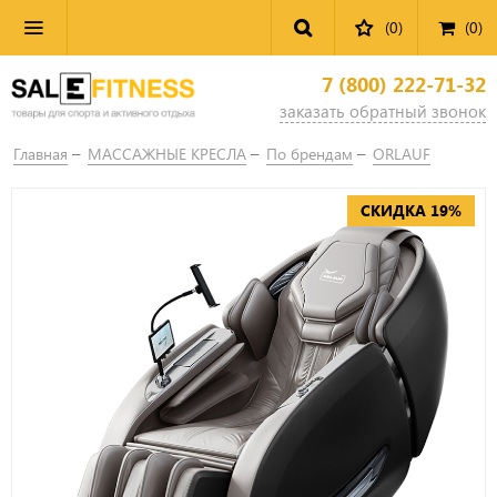
(0)
(
0
)
7 (800) 222-71-32
заказать обратный звонок
Главная
МАССАЖНЫЕ КРЕСЛА
По брендам
ORLAUF
СКИДКА 19%