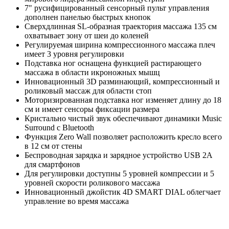
7" русифицированный сенсорный пульт управления
дополнен панелью быстрых кнопок
Сверхдлинная SL-образная траектория массажа 135 см
охватывает зону от шеи до коленей
Регулируемая ширина компрессионного массажа плеч
имеет 3 уровня регулировки
Подставка ног оснащена функцией растирающего
массажа в области икроножных мышц
Инновационный 3D разминающий, компрессионный и
роликовый массаж для области стоп
Моторизированная подставка ног изменяет длину до 18
см и имеет сенсоры фиксации размера
Кристально чистый звук обеспечивают динамики Music
Surround с Bluetooth
Функция Zero Wall позволяет расположить кресло всего
в 12 см от стены
Беспроводная зарядка и зарядное устройство USB 2А
для смартфонов
Для регулировки доступны 5 уровней компрессии и 5
уровней скорости роликового массажа
Инновационный джойстик 4D SMART DIAL облегчает
управление во время массажа