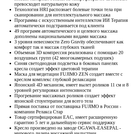
превосходит натуральную кожу
Технология HRI распознает болевые точки тела при
сканировании для интеллектуального массажа
Программа с искусственным интеллектом ИИ Терапия
автоматически подстраивается под клиента
49 программ автоматического и целевого массажа
дополнены национальными видами массажа
3 уровня невесомости Zero Gravity обеспечивают как
комфорт так и массаж глубоких тканей
Объемная 3D компрессия реализована с помощью 20
воздушных групп (42 многокамерных подушек)
Синяя светодиодная подсветка в боковых панелях
кресла создает эффект цветовой терапии
Маска для медитации FUJIMO ZEN создает вместе с
креслом комплекс глубокой релаксации
Японский 4D механизм, имеет вылет роликов 11 см и 8
уровней регулировки интенсивности
Прогревание массажных роликов создает эффект
японской стоунтерапии для всего тела
Прямая поставка от поставщика FUJIMO в России -
компании Релакса Стар
Товар сертифицирован EAC, имеет расширенную
гарантию 5 лет и дальнейшую сервис поддержку
Кресло произведено на заводе OGAWA-EASEPAL -
мирового лидера массажной индустрии