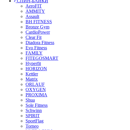
СПИН-БАЙКИ
AeroFIT
AMMITY
Assault
BH FITNESS
Bronze Gym
CardioPower
Clear Fit
Diadora Fitness
Evo Fitness
FAMILY
FITEGOSMART
Hyperfit
HORIZON
Kettler
Matrix
ORLAUF
OXYGEN
PROXIMA
Shua
Sole Fitness
Schwinn
SPIRIT
SportFlag
Torneo