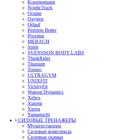
Koenigsmann
NordicTrack
Octane
Oxygen
Orlauf
Perform Better
Proxima
MERACH
Spirit
SVENSSON BODY LABS
ThinkRider
Titanium
Torneo
ULTRAGYM
UNIXFIT
VictoryFit
Watson Dynamics
Xebex
Xiaomi
Xterra
Yamaguchi
СИЛОВЫЕ ТРЕНАЖЕРЫ
Мультистанции
Силовые комплексы
Силовые скамьи