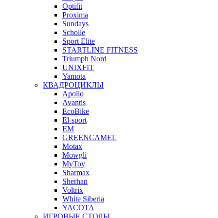
Optifit
Proxima
Sundays
Scholle
Sport Elite
STARTLINE FITNESS
Triumph Nord
UNIXFIT
Yamota
КВАДРОЦИКЛЫ
Apollo
Avantis
EcoBike
El-sport
EM
GREENCAMEL
Motax
Mowgli
MyToy
Sharmax
Sherhan
Voltrix
White Siberia
YACOTA
ИГРОВЫЕ СТОЛЫ