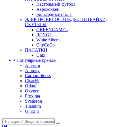
Настольный футбол
Аэрохоккей
Бильярдные столы
ЭЛЕКТРОВЕЛОСИПЕДЫ, ПИТБАЙКИ,
СКУТЕРЫ
GREENCAMEL
IKINGI
White Siberia
CityCoCo
ПАЛАТКИ
Unix
Популярные бренды
Altezani
Ammity
Carbon fitness
ClearFit
Orlauf
Oxygen
Proxima
Svensson
Titanium
UnixFit