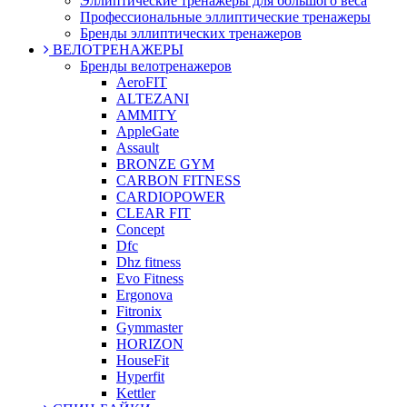
Эллиптические тренажеры для большого веса
Профессиональные эллиптические тренажеры
Бренды эллиптических тренажеров
ВЕЛОТРЕНАЖЕРЫ
Бренды велотренажеров
AeroFIT
ALTEZANI
AMMITY
AppleGate
Assault
BRONZE GYM
CARBON FITNESS
CARDIOPOWER
CLEAR FIT
Concept
Dfc
Dhz fitness
Evo Fitness
Ergonova
Fitronix
Gymmaster
HORIZON
HouseFit
Hyperfit
Kettler