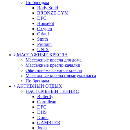
По брендам
Body Solid
BRONZE GYM
DFC
HouseFit
Oxygen
Orlauf
Smith
Protrain
UNIX
МАССАЖНЫЕ КРЕСЛА
Массажные кресла для дома
Массажные кресло-качалки
Офисные массажные кресла
Массажные кресла премиум-класса
По брендам
АКТИВНЫЙ ОТДЫХ
НАСТОЛЬНЫЙ ТЕННИС
Butterfly
Cornilleau
DFC
DHS
Donic
GAMBLER
Joola