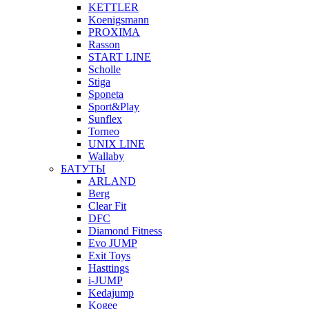
KETTLER
Koenigsmann
PROXIMA
Rasson
START LINE
Scholle
Stiga
Sponeta
Sport&Play
Sunflex
Torneo
UNIX LINE
Wallaby
БАТУТЫ
ARLAND
Berg
Clear Fit
DFC
Diamond Fitness
Evo JUMP
Exit Toys
Hasttings
i-JUMP
Kedajump
Kogee