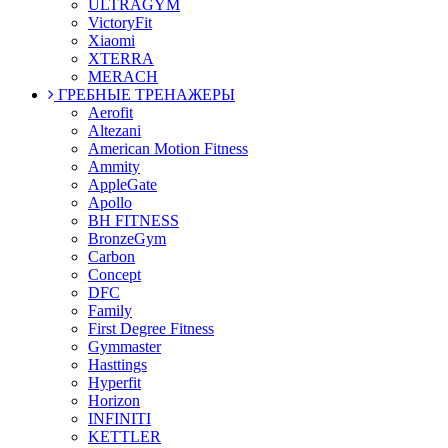
ULTRAGYM
VictoryFit
Xiaomi
XTERRA
MERACH
ГРЕБНЫЕ ТРЕНАЖЕРЫ
Aerofit
Altezani
American Motion Fitness
Ammity
AppleGate
Apollo
BH FITNESS
BronzeGym
Carbon
Concept
DFC
Family
First Degree Fitness
Gymmaster
Hasttings
Hyperfit
Horizon
INFINITI
KETTLER