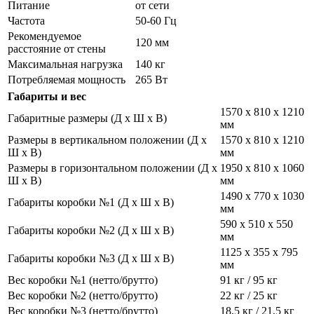
Питание
от сети
Частота
50-60 Гц
Рекомендуемое
120 мм
расстояние от стены
Максимальная нагрузка
140 кг
Потребляемая мощность
265 Вт
Габариты и вес
1570 х 810 х 1210
Габаритные размеры (Д х Ш х В)
мм
Размеры в вертикальном положении (Д х
1570 х 810 х 1210
Ш х В)
мм
Размеры в горизонтальном положении (Д х
1950 х 810 х 1060
Ш х В)
мм
1490 х 770 х 1030
Габариты коробки №1 (Д х Ш х В)
мм
590 x 510 x 550
Габариты коробки №2 (Д х Ш х В)
мм
1125 x 355 x 795
Габариты коробки №3 (Д х Ш х В)
мм
Вес коробки №1 (нетто/брутто)
91 кг / 95 кг
Вес коробки №2 (нетто/брутто)
22 кг / 25 кг
Вес коробки №3 (нетто/брутто)
18,5 кг / 21,5 кг