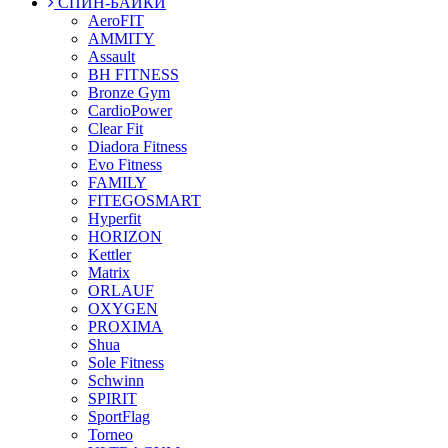
СПИН-БАЙКИ
AeroFIT
AMMITY
Assault
BH FITNESS
Bronze Gym
CardioPower
Clear Fit
Diadora Fitness
Evo Fitness
FAMILY
FITEGOSMART
Hyperfit
HORIZON
Kettler
Matrix
ORLAUF
OXYGEN
PROXIMA
Shua
Sole Fitness
Schwinn
SPIRIT
SportFlag
Torneo