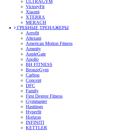
ULTRAGYM
VictoryFit
Xiaomi
XTERRA
MERACH
ГРЕБНЫЕ ТРЕНАЖЕРЫ
Aerofit
Altezani
American Motion Fitness
Ammity
AppleGate
Apollo
BH FITNESS
BronzeGym
Carbon
Concept
DFC
Family
First Degree Fitness
Gymmaster
Hasttings
Hyperfit
Horizon
INFINITI
KETTLER