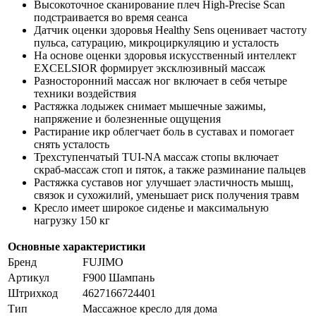
Высокоточное сканирование плеч High-Precise Scan
подстраивается во время сеанса
Датчик оценки здоровья Healthy Sens оценивает частоту
пульса, сатурацию, микроциркуляцию и усталость
На основе оценки здоровья искусственный интеллект
EXCELSIOR формирует эксклюзивный массаж
Разносторонний массаж ног включает в себя четыре
техники воздействия
Растяжка лодыжек снимает мышечные зажимы,
напряжение и болезненные ощущения
Растирание икр облегчает боль в суставах и помогает
снять усталость
Трехступенчатый TUI-NA массаж стопы включает
скраб-массаж стоп и пяток, а также разминание пальцев
Растяжка суставов ног улучшает эластичность мышц,
связок и сухожилий, уменьшает риск получения травм
Кресло имеет широкое сиденье и максимальную
нагрузку 150 кг
Основные характеристики
Бренд
FUJIMO
Артикул
F900 Шампань
Штрихкод
4627166724401
Тип
Массажное кресло для дома