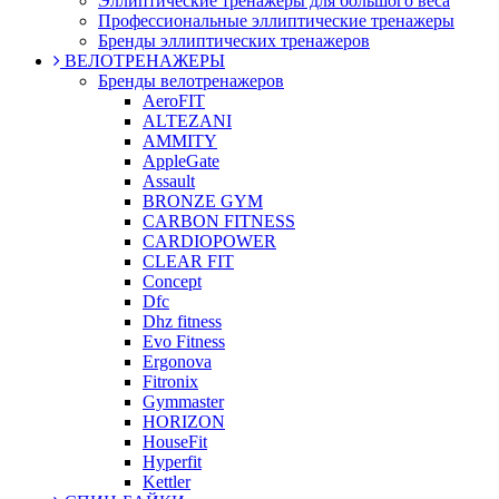
Эллиптические тренажеры для большого веса
Профессиональные эллиптические тренажеры
Бренды эллиптических тренажеров
ВЕЛОТРЕНАЖЕРЫ
Бренды велотренажеров
AeroFIT
ALTEZANI
AMMITY
AppleGate
Assault
BRONZE GYM
CARBON FITNESS
CARDIOPOWER
CLEAR FIT
Concept
Dfc
Dhz fitness
Evo Fitness
Ergonova
Fitronix
Gymmaster
HORIZON
HouseFit
Hyperfit
Kettler