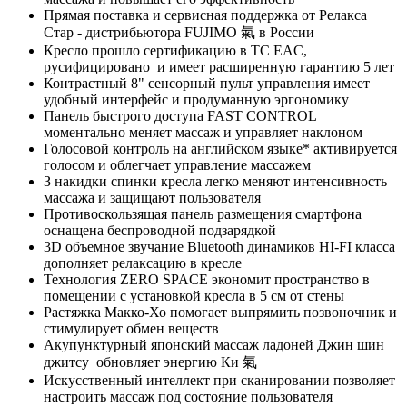
Прямая поставка и сервисная поддержка от Релакса
Стар - дистрибьютора FUJIMO 氣 в России
Кресло прошло сертификацию в ТС EAC,
русифицировано и имеет расширенную гарантию 5 лет
Контрастный 8" сенсорный пульт управления имеет
удобный интерфейс и продуманную эргономику
Панель быстрого доступа FAST CONTROL
моментально меняет массаж и управляет наклоном
Голосовой контроль на английском языке* активируется
голосом и облегчает управление массажем
З накидки спинки кресла легко меняют интенсивность
массажа и защищают пользователя
Противоскользящая панель размещения смартфона
оснащена беспроводной подзарядкой
3D объемное звучание Bluetooth динамиков HI-FI класса
дополняет релаксацию в кресле
Технология ZERO SPACE экономит пространство в
помещении с установкой кресла в 5 см от стены
Растяжка Макко-Хо помогает выпрямить позвоночник и
стимулирует обмен веществ
Акупунктурный японский массаж ладоней Джин шин
джитсу обновляет энергию Ки 氣
Искусственный интеллект при сканировании позволяет
настроить массаж под состояние пользователя