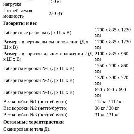
150 кг
нагрузка
Потребляемая
230 Вт
мощность
Габариты и вес
1700 x 835 x 1230
Габаритные размеры (Д х Ш х В)
мм
Размеры в вертикальном положении (Д х
1700 x 835 x 1230
Ш х В)
мм
Размеры в горизонтальном положении 2 (Д
2100 x 835 x 960
х Ш х В)
мм
1550 x 790 x 860
Габариты коробки №1 (Д х Ш х В)
мм
1320 x 390 x 720
Габариты коробки №2 (Д х Ш х В)
мм
650 x 620 x 690
Габариты коробки №3 (Д х Ш х В)
мм
Вес коробки №1 (нетто/брутто)
112 кг / 112 кг
Вес коробки №2 (нетто/брутто)
30 кг / 30 кг
Вес коробки №3 (нетто/брутто)
31 кг / 31 кг
Остальные характеристики
Сканирование тела
Да