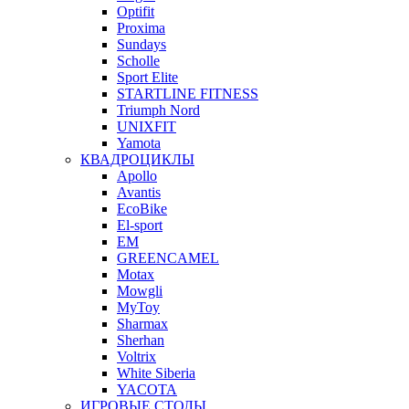
Optifit
Proxima
Sundays
Scholle
Sport Elite
STARTLINE FITNESS
Triumph Nord
UNIXFIT
Yamota
КВАДРОЦИКЛЫ
Apollo
Avantis
EcoBike
El-sport
EM
GREENCAMEL
Motax
Mowgli
MyToy
Sharmax
Sherhan
Voltrix
White Siberia
YACOTA
ИГРОВЫЕ СТОЛЫ