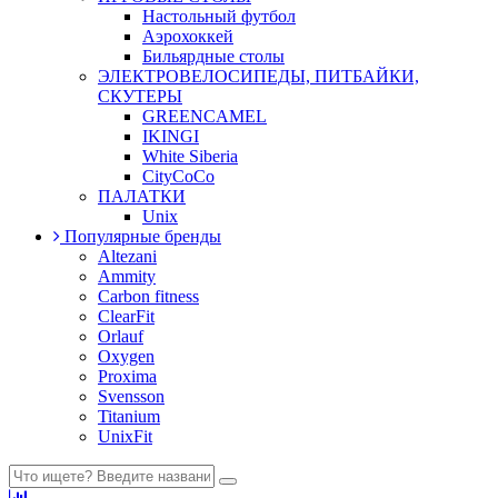
Настольный футбол
Аэрохоккей
Бильярдные столы
ЭЛЕКТРОВЕЛОСИПЕДЫ, ПИТБАЙКИ,
СКУТЕРЫ
GREENCAMEL
IKINGI
White Siberia
CityCoCo
ПАЛАТКИ
Unix
Популярные бренды
Altezani
Ammity
Carbon fitness
ClearFit
Orlauf
Oxygen
Proxima
Svensson
Titanium
UnixFit