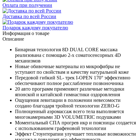
Оплата при получении
Доставка по всей России
Подарок каждому покупателю
Информация о товаре
Описание
Бинарная технология 8D DUAL CORE массажа
реализована с помощью 2-х соматосенсорных 4D
механизмов
Новые обивочные материалы из микрофибры не
уступают по свойствам и качеству натуральной коже
Передовой гибкий SL- трек I-OPEN 170° эффективно
обеспечивают полное расслабление позвоночника
20 авто программ применяют различные методики
японской и китайской гимнастики оздоровления
Ощущения левитации в положении невесомости
создано благодаря тройной технологии ZERO-G
Полноценный аэромассаж всего тела выполняется
многокамерными 3D VOLUMETRIC подушками
Моментальный СПА прогрев икр и поясницы создается
с использованием графеновой технологии
Эффект Стоунтерапии улучшает тепловые возможности
массажа и повышает его эффективность