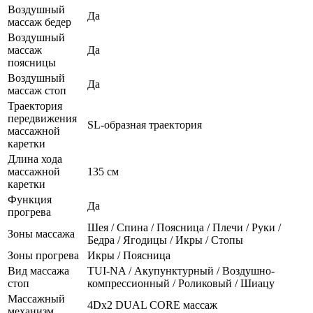
Воздушный
Да
массаж бедер
Воздушный
массаж
Да
поясницы
Воздушный
Да
массаж стоп
Траектория
передвижения
SL-образная траектория
массажной
каретки
Длина хода
массажной
135 см
каретки
Функция
Да
прогрева
Шея / Спина / Поясница / Плечи / Руки /
Зоны массажа
Бедра / Ягодицы / Икры / Стопы
Зоны прогрева
Икры / Поясница
Вид массажа
TUI-NA / Акупунктурный / Воздушно-
стоп
компрессионный / Роликовый / Шиацу
Массажный
4Dx2 DUAL CORE массаж
механизм