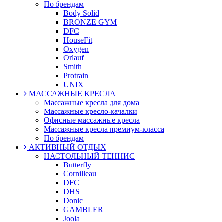
По брендам
Body Solid
BRONZE GYM
DFC
HouseFit
Oxygen
Orlauf
Smith
Protrain
UNIX
МАССАЖНЫЕ КРЕСЛА
Массажные кресла для дома
Массажные кресло-качалки
Офисные массажные кресла
Массажные кресла премиум-класса
По брендам
АКТИВНЫЙ ОТДЫХ
НАСТОЛЬНЫЙ ТЕННИС
Butterfly
Cornilleau
DFC
DHS
Donic
GAMBLER
Joola