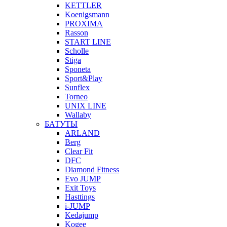
KETTLER
Koenigsmann
PROXIMA
Rasson
START LINE
Scholle
Stiga
Sponeta
Sport&Play
Sunflex
Torneo
UNIX LINE
Wallaby
БАТУТЫ
ARLAND
Berg
Clear Fit
DFC
Diamond Fitness
Evo JUMP
Exit Toys
Hasttings
i-JUMP
Kedajump
Kogee