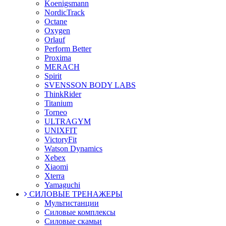
Koenigsmann
NordicTrack
Octane
Oxygen
Orlauf
Perform Better
Proxima
MERACH
Spirit
SVENSSON BODY LABS
ThinkRider
Titanium
Torneo
ULTRAGYM
UNIXFIT
VictoryFit
Watson Dynamics
Xebex
Xiaomi
Xterra
Yamaguchi
СИЛОВЫЕ ТРЕНАЖЕРЫ
Мультистанции
Силовые комплексы
Силовые скамьи