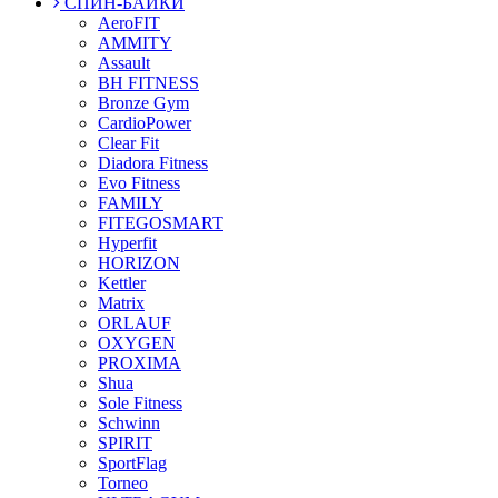
СПИН-БАЙКИ
AeroFIT
AMMITY
Assault
BH FITNESS
Bronze Gym
CardioPower
Clear Fit
Diadora Fitness
Evo Fitness
FAMILY
FITEGOSMART
Hyperfit
HORIZON
Kettler
Matrix
ORLAUF
OXYGEN
PROXIMA
Shua
Sole Fitness
Schwinn
SPIRIT
SportFlag
Torneo