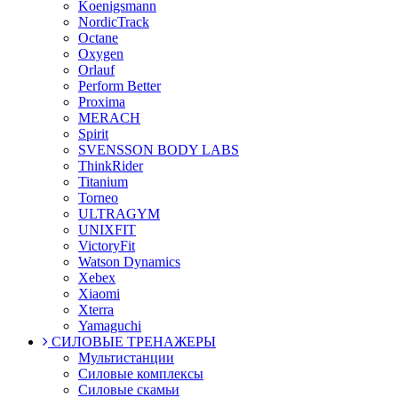
Koenigsmann
NordicTrack
Octane
Oxygen
Orlauf
Perform Better
Proxima
MERACH
Spirit
SVENSSON BODY LABS
ThinkRider
Titanium
Torneo
ULTRAGYM
UNIXFIT
VictoryFit
Watson Dynamics
Xebex
Xiaomi
Xterra
Yamaguchi
СИЛОВЫЕ ТРЕНАЖЕРЫ
Мультистанции
Силовые комплексы
Силовые скамьи