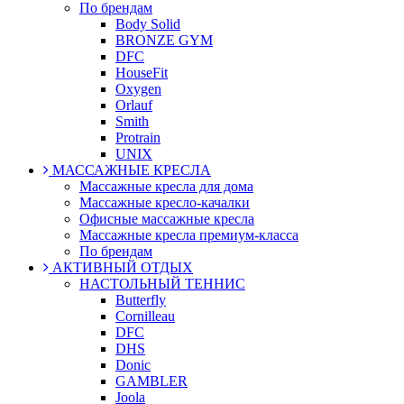
По брендам
Body Solid
BRONZE GYM
DFC
HouseFit
Oxygen
Orlauf
Smith
Protrain
UNIX
МАССАЖНЫЕ КРЕСЛА
Массажные кресла для дома
Массажные кресло-качалки
Офисные массажные кресла
Массажные кресла премиум-класса
По брендам
АКТИВНЫЙ ОТДЫХ
НАСТОЛЬНЫЙ ТЕННИС
Butterfly
Cornilleau
DFC
DHS
Donic
GAMBLER
Joola