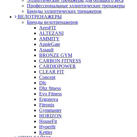
Эллиптические тренажеры для большого веса
Профессиональные эллиптические тренажеры
Бренды эллиптических тренажеров
ВЕЛОТРЕНАЖЕРЫ
Бренды велотренажеров
AeroFIT
ALTEZANI
AMMITY
AppleGate
Assault
BRONZE GYM
CARBON FITNESS
CARDIOPOWER
CLEAR FIT
Concept
Dfc
Dhz fitness
Evo Fitness
Ergonova
Fitronix
Gymmaster
HORIZON
HouseFit
Hyperfit
Kettler