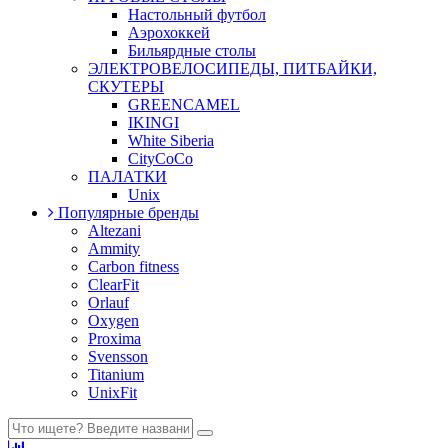
Настольный футбол
Аэрохоккей
Бильярдные столы
ЭЛЕКТРОВЕЛОСИПЕДЫ, ПИТБАЙКИ,
СКУТЕРЫ
GREENCAMEL
IKINGI
White Siberia
CityCoCo
ПАЛАТКИ
Unix
Популярные бренды
Altezani
Ammity
Carbon fitness
ClearFit
Orlauf
Oxygen
Proxima
Svensson
Titanium
UnixFit