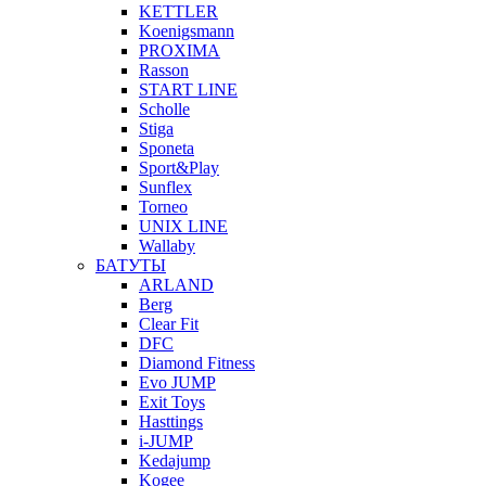
KETTLER
Koenigsmann
PROXIMA
Rasson
START LINE
Scholle
Stiga
Sponeta
Sport&Play
Sunflex
Torneo
UNIX LINE
Wallaby
БАТУТЫ
ARLAND
Berg
Clear Fit
DFC
Diamond Fitness
Evo JUMP
Exit Toys
Hasttings
i-JUMP
Kedajump
Kogee