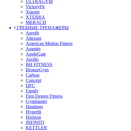
ULTRAGYM
VictoryFit
Xiaomi
XTERRA
MERACH
ГРЕБНЫЕ ТРЕНАЖЕРЫ
Aerofit
Altezani
American Motion Fitness
Ammity
AppleGate
Apollo
BH FITNESS
BronzeGym
Carbon
Concept
DFC
Family
First Degree Fitness
Gymmaster
Hasttings
Hyperfit
Horizon
INFINITI
KETTLER