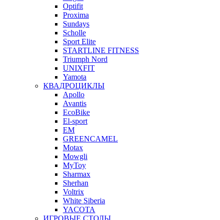
Optifit
Proxima
Sundays
Scholle
Sport Elite
STARTLINE FITNESS
Triumph Nord
UNIXFIT
Yamota
КВАДРОЦИКЛЫ
Apollo
Avantis
EcoBike
El-sport
EM
GREENCAMEL
Motax
Mowgli
MyToy
Sharmax
Sherhan
Voltrix
White Siberia
YACOTA
ИГРОВЫЕ СТОЛЫ