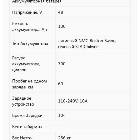
Аккумуляторная батарея
Напряжение, V
48
Емкость
100
аккумулятора, Ah
литиевый NMC Boston Swing,
Тип Аккумулятора
гелевый SLA Chilwee
Ресурс
аккумулятора,
700
циклов
Пробег на одном
60
заряде, км
Зарядное
110-240V, 10A
устройство
Время Зарядки
10ч
Вес и габариты
Вес Нетто
286 кг