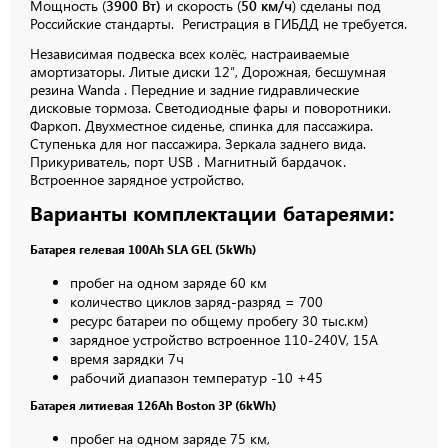
Мощность (
3900 Вт)
и скорость (
50 км/ч
) сделаны под
Российские стандарты. Регистрация в ГИБДД не требуется.
Независимая подвеска всех колёс, настраиваемые
амортизаторы. Литые диски 12″, Дорожная, бесшумная
резина Wanda . Передние и задние гидравлические
дисковые тормоза. Светодиодные фары и поворотники.
Фаркоп. Двухместное сиденье, спинка для пассажира.
Ступенька для ног пассажира. Зеркала заднего вида.
Прикуриватель, порт USB . Магнитный бардачок.
Встроенное зарядное устройство.
Варианты комплектации батареями:
Батарея гелевая 100Ah SLA GEL (5kWh)
пробег на одном заряде 60 км
количество циклов заряд-разряд = 700
ресурс батареи по общему пробегу 30 тыс.км)
зарядное устройство встроенное 110-240V, 15A
время зарядки 7ч
рабочий диапазон температур -10 +45
Батарея литиевая 126Ah Boston 3P (6kWh)
пробег на одном заряде 75 км,