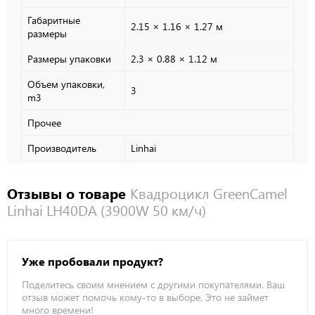
Габаритные
2.15 × 1.16 × 1.27 м
размеры
Размеры упаковки
2.3 × 0.88 × 1.12 м
Объем упаковки,
3
m3
Прочее
Производитель
Linhai
Отзывы о товаре
Квадроцикл GreenCamel
Linhai LH40DA (3900W 50 км/ч)
Уже пробовали продукт?
Поделитесь своим мнением с другими покупателями. Ваш
отзыв может помочь кому-то в выборе. Это не займет
много времени!