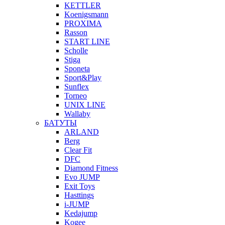
KETTLER
Koenigsmann
PROXIMA
Rasson
START LINE
Scholle
Stiga
Sponeta
Sport&Play
Sunflex
Torneo
UNIX LINE
Wallaby
БАТУТЫ
ARLAND
Berg
Clear Fit
DFC
Diamond Fitness
Evo JUMP
Exit Toys
Hasttings
i-JUMP
Kedajump
Kogee