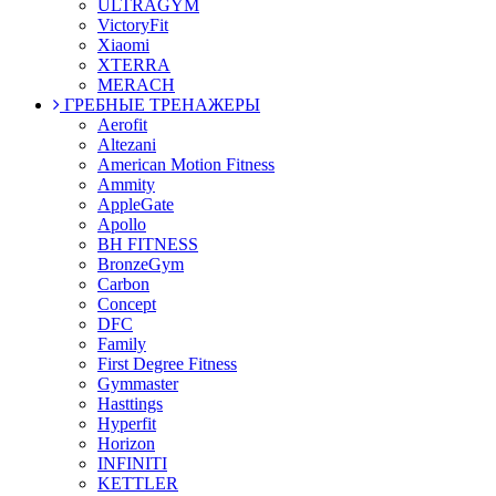
ULTRAGYM
VictoryFit
Xiaomi
XTERRA
MERACH
ГРЕБНЫЕ ТРЕНАЖЕРЫ
Aerofit
Altezani
American Motion Fitness
Ammity
AppleGate
Apollo
BH FITNESS
BronzeGym
Carbon
Concept
DFC
Family
First Degree Fitness
Gymmaster
Hasttings
Hyperfit
Horizon
INFINITI
KETTLER