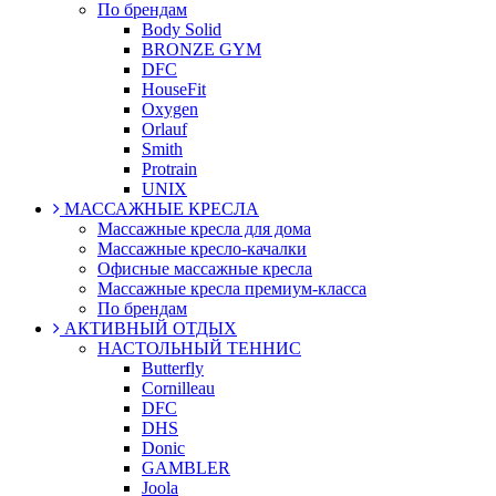
По брендам
Body Solid
BRONZE GYM
DFC
HouseFit
Oxygen
Orlauf
Smith
Protrain
UNIX
МАССАЖНЫЕ КРЕСЛА
Массажные кресла для дома
Массажные кресло-качалки
Офисные массажные кресла
Массажные кресла премиум-класса
По брендам
АКТИВНЫЙ ОТДЫХ
НАСТОЛЬНЫЙ ТЕННИС
Butterfly
Cornilleau
DFC
DHS
Donic
GAMBLER
Joola