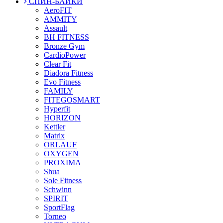
СПИН-БАЙКИ
AeroFIT
AMMITY
Assault
BH FITNESS
Bronze Gym
CardioPower
Clear Fit
Diadora Fitness
Evo Fitness
FAMILY
FITEGOSMART
Hyperfit
HORIZON
Kettler
Matrix
ORLAUF
OXYGEN
PROXIMA
Shua
Sole Fitness
Schwinn
SPIRIT
SportFlag
Torneo