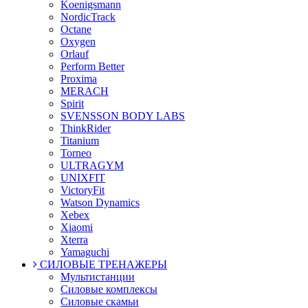
Koenigsmann
NordicTrack
Octane
Oxygen
Orlauf
Perform Better
Proxima
MERACH
Spirit
SVENSSON BODY LABS
ThinkRider
Titanium
Torneo
ULTRAGYM
UNIXFIT
VictoryFit
Watson Dynamics
Xebex
Xiaomi
Xterra
Yamaguchi
СИЛОВЫЕ ТРЕНАЖЕРЫ
Мультистанции
Силовые комплексы
Силовые скамьи