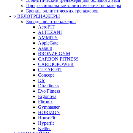
Эллиптические тренажеры для большого веса
Профессиональные эллиптические тренажеры
Бренды эллиптических тренажеров
ВЕЛОТРЕНАЖЕРЫ
Бренды велотренажеров
AeroFIT
ALTEZANI
AMMITY
AppleGate
Assault
BRONZE GYM
CARBON FITNESS
CARDIOPOWER
CLEAR FIT
Concept
Dfc
Dhz fitness
Evo Fitness
Ergonova
Fitronix
Gymmaster
HORIZON
HouseFit
Hyperfit
Kettler