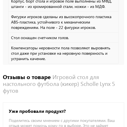
Корпус, борт стола и игровое поле выполнены из МФД,
штанги - из хромированной стали, ножки - из МДФ.
Фигурки игроков сделаны из высокопрочного пластика
ABS-пластика, устойчивого к механическим
повреждениям. На поле - 22 фигурки игроков.
Стол оснащен счетчиком голов.
Компенсаторы неровности пола позволяют выровнять
стол даже при установке на неровную поверхность и
устранить качение.
Отзывы о товаре
Игровой стол для
настольного футбола (кикер) Scholle Lynx 5
футов
Уже пробовали продукт?
Поделитесь своим мнением с другими покупателями. Ваш
отзыв может помочь кому-то в выборе. Это не займет