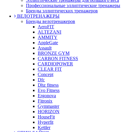
Эллиптические тренажеры для большого веса
Профессиональные эллиптические тренажеры
Бренды эллиптических тренажеров
ВЕЛОТРЕНАЖЕРЫ
Бренды велотренажеров
AeroFIT
ALTEZANI
AMMITY
AppleGate
Assault
BRONZE GYM
CARBON FITNESS
CARDIOPOWER
CLEAR FIT
Concept
Dfc
Dhz fitness
Evo Fitness
Ergonova
Fitronix
Gymmaster
HORIZON
HouseFit
Hyperfit
Kettler