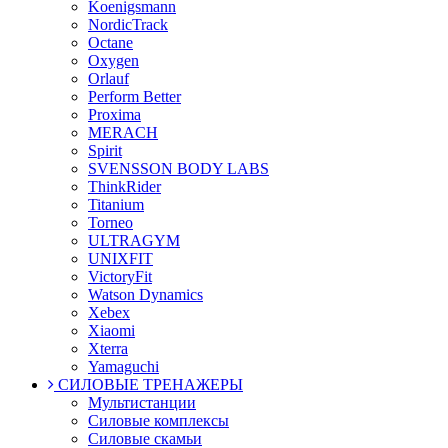
Koenigsmann
NordicTrack
Octane
Oxygen
Orlauf
Perform Better
Proxima
MERACH
Spirit
SVENSSON BODY LABS
ThinkRider
Titanium
Torneo
ULTRAGYM
UNIXFIT
VictoryFit
Watson Dynamics
Xebex
Xiaomi
Xterra
Yamaguchi
СИЛОВЫЕ ТРЕНАЖЕРЫ
Мультистанции
Силовые комплексы
Силовые скамьи