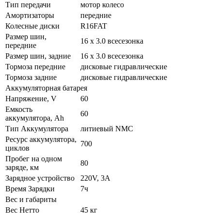
Тип передачи
мотор колесо
Амортизаторы
передние
Колесные диски
R16FAT
Размер шин,
16 х 3.0 всесезонка
передние
Размер шин, задние
16 х 3.0 всесезонка
Тормоза передние
дисковые гидравлические
Тормоза задние
дисковые гидравлические
Аккумуляторная батарея
Напряжение, V
60
Емкость
60
аккумулятора, Ah
Тип Аккумулятора
литиевый NMC
Ресурс аккумулятора,
700
циклов
Пробег на одном
80
заряде, км
Зарядное устройство
220V, 3A
Время Зарядки
7ч
Вес и габариты
Вес Нетто
45 кг