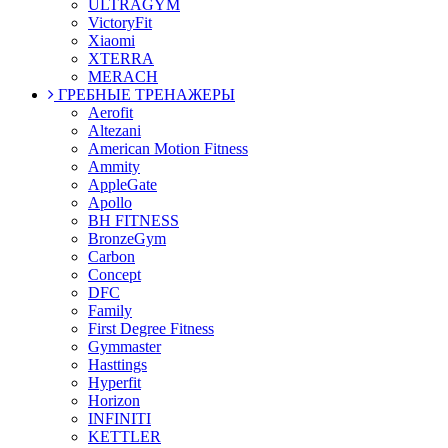
ULTRAGYM
VictoryFit
Xiaomi
XTERRA
MERACH
ГРЕБНЫЕ ТРЕНАЖЕРЫ
Aerofit
Altezani
American Motion Fitness
Ammity
AppleGate
Apollo
BH FITNESS
BronzeGym
Carbon
Concept
DFC
Family
First Degree Fitness
Gymmaster
Hasttings
Hyperfit
Horizon
INFINITI
KETTLER