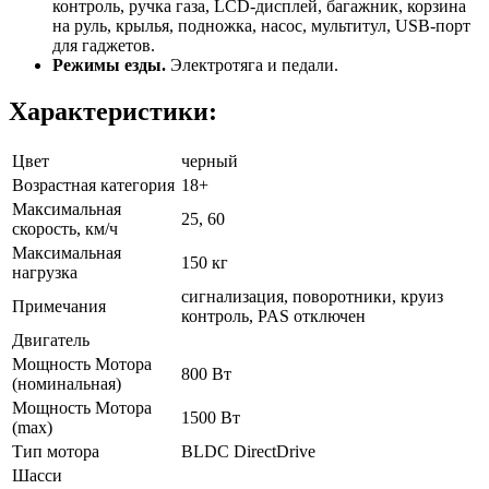
контроль, ручка газа, LCD-дисплей, багажник, корзина
на руль, крылья, подножка, насос, мультитул, USB-порт
для гаджетов.
Режимы езды.
Электротяга и педали.
Характеристики:
Цвет
черный
Возрастная категория
18+
Максимальная
25, 60
скорость, км/ч
Максимальная
150 кг
нагрузка
сигнализация, поворотники, круиз
Примечания
контроль, PAS отключен
Двигатель
Мощность Мотора
800 Вт
(номинальная)
Мощность Мотора
1500 Вт
(max)
Тип мотора
BLDC DirectDrive
Шасси