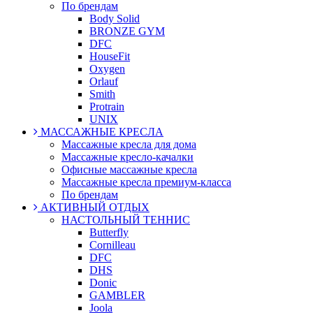
По брендам
Body Solid
BRONZE GYM
DFC
HouseFit
Oxygen
Orlauf
Smith
Protrain
UNIX
МАССАЖНЫЕ КРЕСЛА
Массажные кресла для дома
Массажные кресло-качалки
Офисные массажные кресла
Массажные кресла премиум-класса
По брендам
АКТИВНЫЙ ОТДЫХ
НАСТОЛЬНЫЙ ТЕННИС
Butterfly
Cornilleau
DFC
DHS
Donic
GAMBLER
Joola