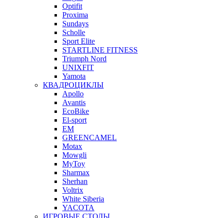
Optifit
Proxima
Sundays
Scholle
Sport Elite
STARTLINE FITNESS
Triumph Nord
UNIXFIT
Yamota
КВАДРОЦИКЛЫ
Apollo
Avantis
EcoBike
El-sport
EM
GREENCAMEL
Motax
Mowgli
MyToy
Sharmax
Sherhan
Voltrix
White Siberia
YACOTA
ИГРОВЫЕ СТОЛЫ