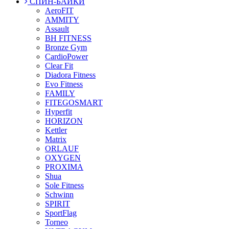
СПИН-БАЙКИ
AeroFIT
AMMITY
Assault
BH FITNESS
Bronze Gym
CardioPower
Clear Fit
Diadora Fitness
Evo Fitness
FAMILY
FITEGOSMART
Hyperfit
HORIZON
Kettler
Matrix
ORLAUF
OXYGEN
PROXIMA
Shua
Sole Fitness
Schwinn
SPIRIT
SportFlag
Torneo