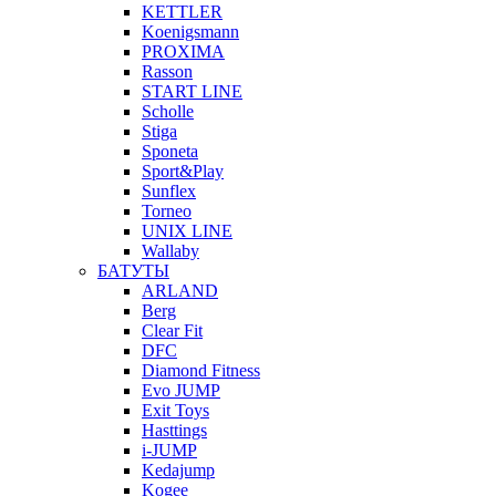
KETTLER
Koenigsmann
PROXIMA
Rasson
START LINE
Scholle
Stiga
Sponeta
Sport&Play
Sunflex
Torneo
UNIX LINE
Wallaby
БАТУТЫ
ARLAND
Berg
Clear Fit
DFC
Diamond Fitness
Evo JUMP
Exit Toys
Hasttings
i-JUMP
Kedajump
Kogee