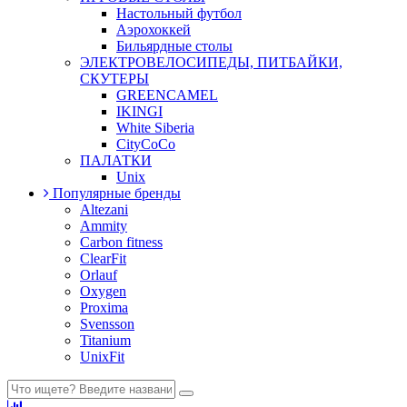
Настольный футбол
Аэрохоккей
Бильярдные столы
ЭЛЕКТРОВЕЛОСИПЕДЫ, ПИТБАЙКИ,
СКУТЕРЫ
GREENCAMEL
IKINGI
White Siberia
CityCoCo
ПАЛАТКИ
Unix
Популярные бренды
Altezani
Ammity
Carbon fitness
ClearFit
Orlauf
Oxygen
Proxima
Svensson
Titanium
UnixFit