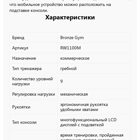
что мобильное устройство можно расположить на
подставке консоли.
Характеристики
Бренд
Bronze Gym
Артикул
RW1100M
Назначение
коммерческое
Тип тренажера
гребной
Количество уровней
9
нагрузки
Регулировка нагрузки
механическая
эргономичная рукоятка
Рукоятки
удобными хватами
многофункциональный LСD
Тип консоли
дисплей с подсветкой
время тренировки, пройденная
дистанция, расход калорий,