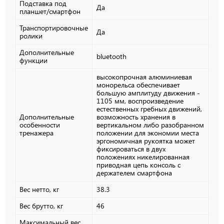
Подставка под
Да
планшет/смартфон
Транспортировочные
Да
ролики
Дополнительные
bluetooth
функции
высокопрочная алюминиевая
монорельса обеспечивает
большую амплитуду движения -
1105 мм, воспроизведение
естественных гребных движений,
Дополнительные
возможность хранения в
особенности
вертикальном либо разобранном
тренажера
положении для экономии места
эргономичная рукоятка может
фиксироваться в двух
положениях никелированная
приводная цепь консоль с
держателем смартфона
Вес нетто, кг
38.3
Вес брутто, кг
46
Максимальный вес