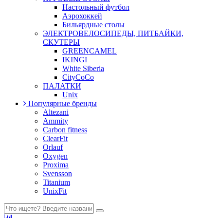
Настольный футбол
Аэрохоккей
Бильярдные столы
ЭЛЕКТРОВЕЛОСИПЕДЫ, ПИТБАЙКИ,
СКУТЕРЫ
GREENCAMEL
IKINGI
White Siberia
CityCoCo
ПАЛАТКИ
Unix
Популярные бренды
Altezani
Ammity
Carbon fitness
ClearFit
Orlauf
Oxygen
Proxima
Svensson
Titanium
UnixFit