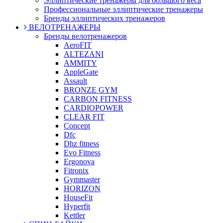
Эллиптические тренажеры для большого веса
Профессиональные эллиптические тренажеры
Бренды эллиптических тренажеров
ВЕЛОТРЕНАЖЕРЫ
Бренды велотренажеров
AeroFIT
ALTEZANI
AMMITY
AppleGate
Assault
BRONZE GYM
CARBON FITNESS
CARDIOPOWER
CLEAR FIT
Concept
Dfc
Dhz fitness
Evo Fitness
Ergonova
Fitronix
Gymmaster
HORIZON
HouseFit
Hyperfit
Kettler