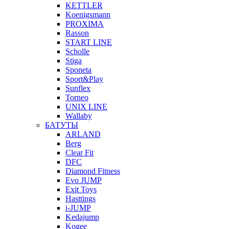
KETTLER
Koenigsmann
PROXIMA
Rasson
START LINE
Scholle
Stiga
Sponeta
Sport&Play
Sunflex
Torneo
UNIX LINE
Wallaby
БАТУТЫ
ARLAND
Berg
Clear Fit
DFC
Diamond Fitness
Evo JUMP
Exit Toys
Hasttings
i-JUMP
Kedajump
Kogee