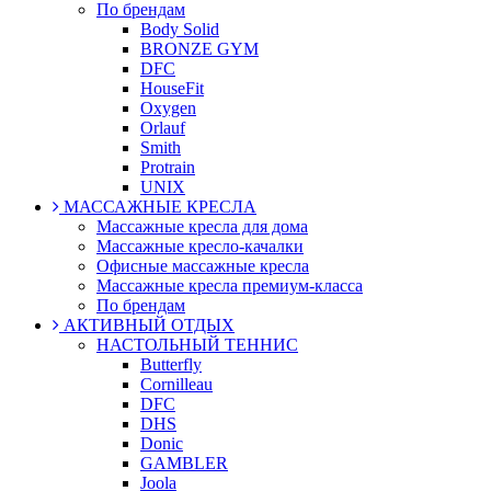
По брендам
Body Solid
BRONZE GYM
DFC
HouseFit
Oxygen
Orlauf
Smith
Protrain
UNIX
МАССАЖНЫЕ КРЕСЛА
Массажные кресла для дома
Массажные кресло-качалки
Офисные массажные кресла
Массажные кресла премиум-класса
По брендам
АКТИВНЫЙ ОТДЫХ
НАСТОЛЬНЫЙ ТЕННИС
Butterfly
Cornilleau
DFC
DHS
Donic
GAMBLER
Joola