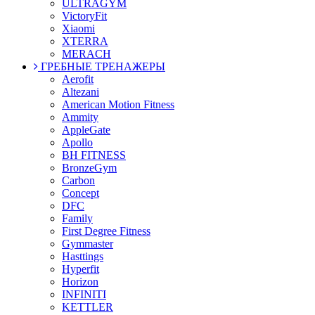
ULTRAGYM
VictoryFit
Xiaomi
XTERRA
MERACH
ГРЕБНЫЕ ТРЕНАЖЕРЫ
Aerofit
Altezani
American Motion Fitness
Ammity
AppleGate
Apollo
BH FITNESS
BronzeGym
Carbon
Concept
DFC
Family
First Degree Fitness
Gymmaster
Hasttings
Hyperfit
Horizon
INFINITI
KETTLER