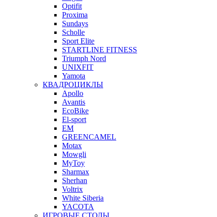
Optifit
Proxima
Sundays
Scholle
Sport Elite
STARTLINE FITNESS
Triumph Nord
UNIXFIT
Yamota
КВАДРОЦИКЛЫ
Apollo
Avantis
EcoBike
El-sport
EM
GREENCAMEL
Motax
Mowgli
MyToy
Sharmax
Sherhan
Voltrix
White Siberia
YACOTA
ИГРОВЫЕ СТОЛЫ