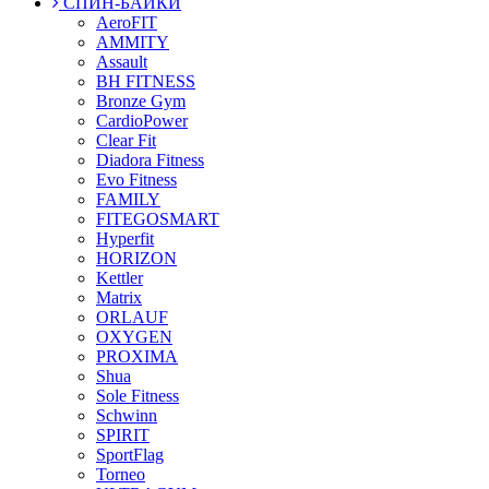
СПИН-БАЙКИ
AeroFIT
AMMITY
Assault
BH FITNESS
Bronze Gym
CardioPower
Clear Fit
Diadora Fitness
Evo Fitness
FAMILY
FITEGOSMART
Hyperfit
HORIZON
Kettler
Matrix
ORLAUF
OXYGEN
PROXIMA
Shua
Sole Fitness
Schwinn
SPIRIT
SportFlag
Torneo