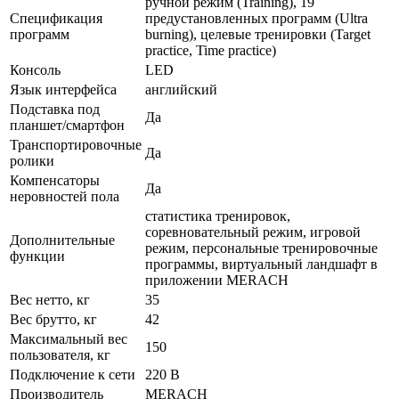
ручной режим (Training), 19
Спецификация
предустановленных программ (Ultra
программ
burning), целевые тренировки (Target
practice, Time practice)
Консоль
LED
Язык интерфейса
английский
Подставка под
Да
планшет/смартфон
Транспортировочные
Да
ролики
Компенсаторы
Да
неровностей пола
статистика тренировок,
соревновательный режим, игровой
Дополнительные
режим, персональные тренировочные
функции
программы, виртуальный ландшафт в
приложении MERACH
Вес нетто, кг
35
Вес брутто, кг
42
Максимальный вес
150
пользователя, кг
Подключение к сети
220 В
Производитель
MERACH