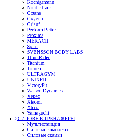
Koenigsmann
NordicTrack
Octane
Oxygen
Orlauf
Perform Better
Proxima
MERACH
Spirit
SVENSSON BODY LABS
ThinkRider
Titanium
Torneo
ULTRAGYM
UNIXFIT
VictoryFit
Watson Dynamics
Xebex
Xiaomi
Xterra
Yamaguchi
СИЛОВЫЕ ТРЕНАЖЕРЫ
Мультистанции
Силовые комплексы
Силовые скамьи