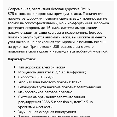
Современная, элегантная беговая дорожка
FitLux
375
относится к дорожкам премиум-класса. Технические
параметры дорожки позволят сделать ваши тренировки не
только высокоэффективными, но и комфортными. Дорожка
развивает скорость до 16 км/ч, система амортизации
надежно защитит ваши суставы и позвоночник. Беговое
полотно регулируется автоматически, вы можете изменить
угол наклона не прекращая тренировки, с помощь клавиш
на рукоятке. При помощи USB-разъема вы можете
подкличить свой гаджет и наслаждаться любимой музыкой.
Характеристики:
Тип дорожки: электрическая
Мощность двигателя: 2,7 л.с. (цифровой)
Скорость: 0,816 км/ч
Угол наклона бегового полотна: 0°12°
Регулировка угла наклона полотна: электрическая
Износостойкое беговое полотно
Система амортизации: запатентованная,
регулируемая "ASA Suspension system" с 5-ю
уровнями жесткости
Улучшенная складная конструкция
Запатентованная система автоматического