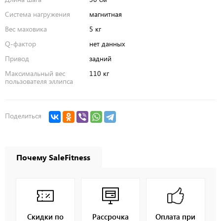
Система нагружения
магнитная
Вес маховика
5 кг
Q-фактор
нет данных
Привод
задний
Максимальный вес
110 кг
пользователя эллипса
Поделиться
Почему SaleFitness
Скидки по
Рассрочка
Оплата при