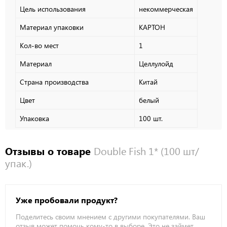
Цель использования
некоммерческая
Материал упаковки
КАРТОН
Кол-во мест
1
Материал
Целлулойд
Страна производства
Китай
Цвет
белый
Упаковка
100 шт.
Отзывы о товаре
Double Fish 1* (100 шт/
упак.)
Уже пробовали продукт?
Поделитесь своим мнением с другими покупателями. Ваш
отзыв может помочь кому-то в выборе. Это не займет