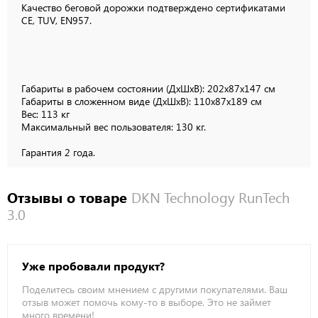
Качество беговой дорожки подтверждено сертификатами
CE, TUV, EN957.
Габариты в рабочем состоянии (ДхШхВ): 202x87x147 см
Габариты в сложенном виде (ДхШхВ): 110x87x189 см
Вес: 113 кг
Максимальный вес пользователя: 130 кг.
Гарантия 2 года.
Отзывы о товаре
DKN Technology RunTech
3.0
Уже пробовали продукт?
Поделитесь своим мнением с другими покупателями. Ваш
отзыв может помочь кому-то в выборе. Это не займет
много времени!