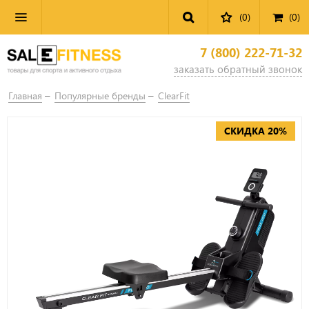
(0)
(
0
)
7 (800) 222-71-32
заказать обратный звонок
Главная
Популярные бренды
ClearFit
СКИДКА 20%