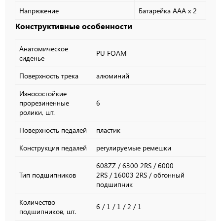
Напряжение
Батарейка AAA х 2
Конструктивные особенности
Анатомическое
PU FOAM
сиденье
Поверхность трека
алюминий
Износостойкие
прорезиненные
6
ролики, шт.
Поверхность педалей
пластик
Конструкция педалей
регулируемые ремешки
608ZZ
/
6300 2RS
/
6000
Тип подшипников
2RS
/
16003 2RS
/
обгонный
подшипник
Количество
6
/
1
/
1
/
2
/
1
подшипников, шт.