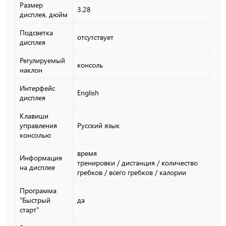
Размер
3.28
дисплея, дюйм
Подсветка
отсутствует
дисплея
Регулируемый
консоль
наклон
Интерфейс
English
дисплея
Клавиши
управления
Русский язык
консолью
время
Информация
тренировки
/
дистанция
/
количество
на дисплее
гребков
/
всего гребков
/
калории
Программа
"Быстрый
да
старт"