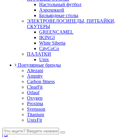
Настольный футбол
Аэрохоккей
Бильярдные столы
ЭЛЕКТРОВЕЛОСИПЕДЫ, ПИТБАЙКИ,
СКУТЕРЫ
GREENCAMEL
IKINGI
White Siberia
CityCoCo
ПАЛАТКИ
Unix
Популярные бренды
Altezani
Ammity
Carbon fitness
ClearFit
Orlauf
Oxygen
Proxima
Svensson
Titanium
UnixFit