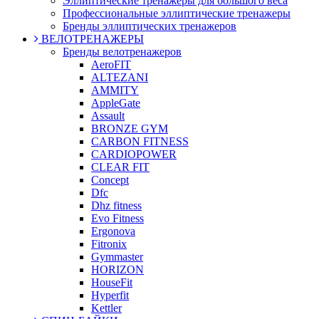
Эллиптические тренажеры для большого веса
Профессиональные эллиптические тренажеры
Бренды эллиптических тренажеров
ВЕЛОТРЕНАЖЕРЫ
Бренды велотренажеров
AeroFIT
ALTEZANI
AMMITY
AppleGate
Assault
BRONZE GYM
CARBON FITNESS
CARDIOPOWER
CLEAR FIT
Concept
Dfc
Dhz fitness
Evo Fitness
Ergonova
Fitronix
Gymmaster
HORIZON
HouseFit
Hyperfit
Kettler