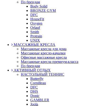
По брендам
Body Solid
BRONZE GYM
DFC
HouseFit
Oxygen
Orlauf
Smith
Protrain
UNIX
МАССАЖНЫЕ КРЕСЛА
Массажные кресла для дома
Массажные кресло-качалки
Офисные массажные кресла
Массажные кресла премиум-класса
По брендам
АКТИВНЫЙ ОТДЫХ
НАСТОЛЬНЫЙ ТЕННИС
Butterfly
Cornilleau
DFC
DHS
Donic
GAMBLER
Joola