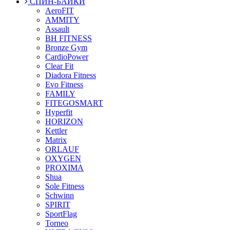
СПИН-БАЙКИ
AeroFIT
AMMITY
Assault
BH FITNESS
Bronze Gym
CardioPower
Clear Fit
Diadora Fitness
Evo Fitness
FAMILY
FITEGOSMART
Hyperfit
HORIZON
Kettler
Matrix
ORLAUF
OXYGEN
PROXIMA
Shua
Sole Fitness
Schwinn
SPIRIT
SportFlag
Torneo