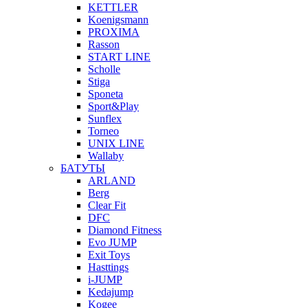
KETTLER
Koenigsmann
PROXIMA
Rasson
START LINE
Scholle
Stiga
Sponeta
Sport&Play
Sunflex
Torneo
UNIX LINE
Wallaby
БАТУТЫ
ARLAND
Berg
Clear Fit
DFC
Diamond Fitness
Evo JUMP
Exit Toys
Hasttings
i-JUMP
Kedajump
Kogee