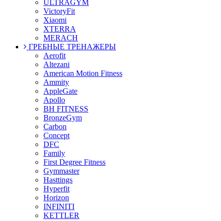
ULTRAGYM
VictoryFit
Xiaomi
XTERRA
MERACH
ГРЕБНЫЕ ТРЕНАЖЕРЫ
Aerofit
Altezani
American Motion Fitness
Ammity
AppleGate
Apollo
BH FITNESS
BronzeGym
Carbon
Concept
DFC
Family
First Degree Fitness
Gymmaster
Hasttings
Hyperfit
Horizon
INFINITI
KETTLER