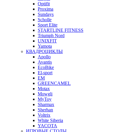
Optifit
Proxima
Sundays
Scholle
Sport Elite
STARTLINE FITNESS
Triumph Nord
UNIXFIT
Yamota
КВАДРОЦИКЛЫ
Apollo
Avantis
EcoBike
El-sport
EM
GREENCAMEL
Motax
Mowgli
MyToy
Sharmax
Sherhan
Voltrix
White Siberia
YACOTA
ИГРОВЫЕ СТОЛЫ