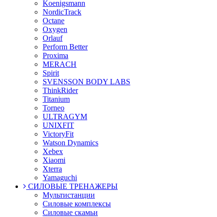
Koenigsmann
NordicTrack
Octane
Oxygen
Orlauf
Perform Better
Proxima
MERACH
Spirit
SVENSSON BODY LABS
ThinkRider
Titanium
Torneo
ULTRAGYM
UNIXFIT
VictoryFit
Watson Dynamics
Xebex
Xiaomi
Xterra
Yamaguchi
СИЛОВЫЕ ТРЕНАЖЕРЫ
Мультистанции
Силовые комплексы
Силовые скамьи