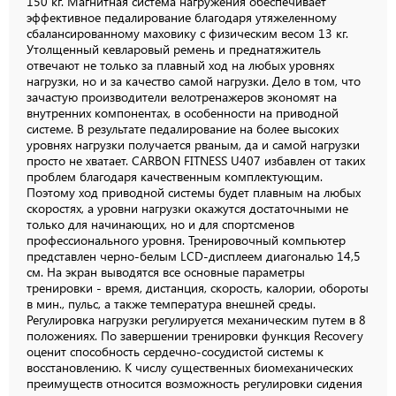
150 кг. Магнитная система нагружения обеспечивает
эффективное педалирование благодаря утяжеленному
сбалансированному маховику c физическим весом 13 кг.
Утолщенный кевларовый ремень и преднатяжитель
отвечают не только за плавный ход на любых уровнях
нагрузки, но и за качество самой нагрузки. Дело в том, что
зачастую производители велотренажеров экономят на
внутренних компонентах, в особенности на приводной
системе. В результате педалирование на более высоких
уровнях нагрузки получается рваным, да и самой нагрузки
просто не хватает. CARBON FITNESS U407 избавлен от таких
проблем благодаря качественным комплектующим.
Поэтому ход приводной системы будет плавным на любых
скоростях, а уровни нагрузки окажутся достаточными не
только для начинающих, но и для спортсменов
профессионального уровня. Тренировочный компьютер
представлен черно-белым LCD-дисплеем диагональю 14,5
см. На экран выводятся все основные параметры
тренировки - время, дистанция, скорость, калории, обороты
в мин., пульс, а также температура внешней среды.
Регулировка нагрузки регулируется механическим путем в 8
положениях. По завершении тренировки функция Recovery
оценит способность сердечно-сосудистой системы к
восстановлению. К числу существенных биомеханических
преимуществ относится возможность регулировки сидения