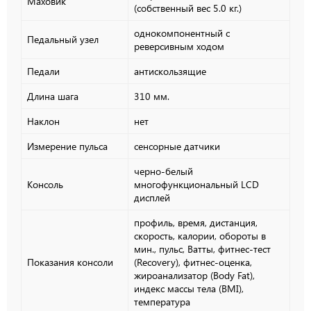
Маховик
(собственный вес 5.0 кг.)
однокомпонентный с
Педальный узел
реверсивным ходом
Педали
антискользящие
Длина шага
310 мм.
Наклон
нет
Измерение пульса
сенсорные датчики
черно-белый
Консоль
многофункциональный LCD
дисплей
профиль, время, дистанция,
скорость, калории, обороты в
мин., пульс, Ватты, фитнес-тест
Показания консоли
(Recovery), фитнес-оценка,
жироанализатор (Body Fat),
индекс массы тела (BMI),
температура