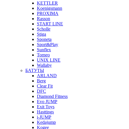
KETTLER
Koenigsmann
PROXIMA
Rasson
START LINE
Scholle
Stiga
Sponeta
Sport&Play
Sunflex
Torneo
UNIX LINE
Wallaby
БАТУТЫ
ARLAND
Berg
Clear Fit
DFC
Diamond Fitness
Evo JUMP
Exit Toys
Hasttings
i-JUMP
Kedajump
Kogee