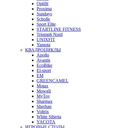
Optifit
Proxima
Sundays
Scholle
Sport Elite
STARTLINE FITNESS
Triumph Nord
UNIXFIT
Yamota
КВАДРОЦИКЛЫ
Apollo
Avantis
EcoBike
El-sport
EM
GREENCAMEL
Motax
Mowgli
MyToy
Sharmax
Sherhan
Voltrix
White Siberia
YACOTA
ИГРОВЫЕ СТОЛЫ