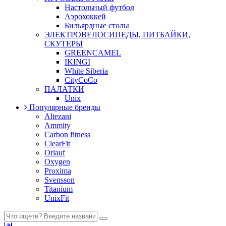
Настольный футбол
Аэрохоккей
Бильярдные столы
ЭЛЕКТРОВЕЛОСИПЕДЫ, ПИТБАЙКИ,
СКУТЕРЫ
GREENCAMEL
IKINGI
White Siberia
CityCoCo
ПАЛАТКИ
Unix
Популярные бренды
Altezani
Ammity
Carbon fitness
ClearFit
Orlauf
Oxygen
Proxima
Svensson
Titanium
UnixFit