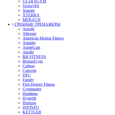
ULTRAGYM
VictoryFit
Xiaomi
XTERRA
MERACH
ГРЕБНЫЕ ТРЕНАЖЕРЫ
Aerofit
Altezani
American Motion Fitness
Ammity
AppleGate
Apollo
BH FITNESS
BronzeGym
Carbon
Concept
DFC
Family
First Degree Fitness
Gymmaster
Hasttings
Hyperfit
Horizon
INFINITI
KETTLER