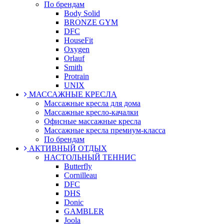
По брендам
Body Solid
BRONZE GYM
DFC
HouseFit
Oxygen
Orlauf
Smith
Protrain
UNIX
МАССАЖНЫЕ КРЕСЛА
Массажные кресла для дома
Массажные кресло-качалки
Офисные массажные кресла
Массажные кресла премиум-класса
По брендам
АКТИВНЫЙ ОТДЫХ
НАСТОЛЬНЫЙ ТЕННИС
Butterfly
Cornilleau
DFC
DHS
Donic
GAMBLER
Joola