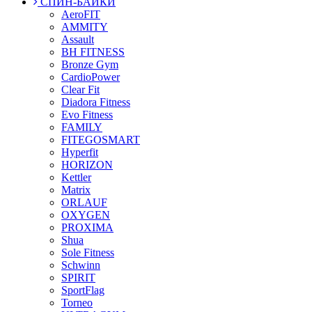
СПИН-БАЙКИ
AeroFIT
AMMITY
Assault
BH FITNESS
Bronze Gym
CardioPower
Clear Fit
Diadora Fitness
Evo Fitness
FAMILY
FITEGOSMART
Hyperfit
HORIZON
Kettler
Matrix
ORLAUF
OXYGEN
PROXIMA
Shua
Sole Fitness
Schwinn
SPIRIT
SportFlag
Torneo