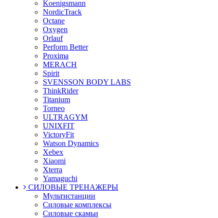
Koenigsmann
NordicTrack
Octane
Oxygen
Orlauf
Perform Better
Proxima
MERACH
Spirit
SVENSSON BODY LABS
ThinkRider
Titanium
Torneo
ULTRAGYM
UNIXFIT
VictoryFit
Watson Dynamics
Xebex
Xiaomi
Xterra
Yamaguchi
СИЛОВЫЕ ТРЕНАЖЕРЫ
Мультистанции
Силовые комплексы
Силовые скамьи