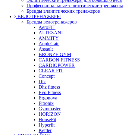
Эллиптические тренажеры для большого веса
Профессиональные эллиптические тренажеры
Бренды эллиптических тренажеров
ВЕЛОТРЕНАЖЕРЫ
Бренды велотренажеров
AeroFIT
ALTEZANI
AMMITY
AppleGate
Assault
BRONZE GYM
CARBON FITNESS
CARDIOPOWER
CLEAR FIT
Concept
Dfc
Dhz fitness
Evo Fitness
Ergonova
Fitronix
Gymmaster
HORIZON
HouseFit
Hyperfit
Kettler