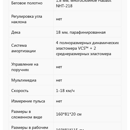
1,8 мм, многослойное Habasit
Беговое полотно
NНT-218
Регулировка угла
нет
наклона
Дека
18 мм, парафинированная
4 полноразмерных динамических
Система
эластомера VCS™ + 2
амортизации
среднеразмерных эластомера
Управление на
нет
поручнях
Мультимедиа
нет
Скорость
1-18 км/ч
Измерение пульса
нет
Размеры в
160*81*20 см
сложенном виде
Размеры в рабочем
160*81*115 см