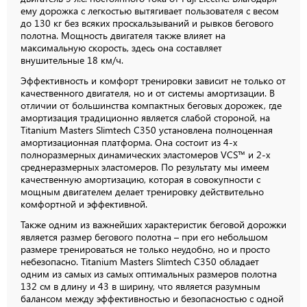
ему дорожка с легкостью вытягивает пользователя с весом
до 130 кг без всяких проскальзываний и рывков бегового
полотна. Мощность двигателя также влияет на
максимальную скорость, здесь она составляет
внушительные 18 км/ч.
Эффективность и комфорт тренировки зависит не только от
качественного двигателя, но и от системы амортизации. В
отличии от большинства компактных беговых дорожек, где
амортизация традиционно является слабой стороной, на
Titanium Masters Slimtech C350 установлена полноценная
амортизационная платформа. Она состоит из 4-х
полноразмерных динамических эластомеров VCS™ и 2-х
среднеразмерных эластомеров. По результату мы имеем
качественную амортизацию, которая в совокупности с
мощным двигателем делает тренировку действительно
комфортной и эффективной.
Также одним из важнейших характеристик беговой дорожки
является размер бегового полотна – при его небольшом
размере тренироваться не только неудобно, но и просто
небезопасно. Titanium Masters Slimtech C350 обладает
одним из самых из самых оптимальных размеров полотна
132 см в длину и 43 в ширину, что является разумным
балансом между эффективностью и безопасностью с одной