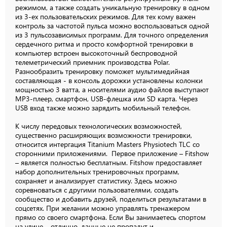
режимом, а также создать уникальную тренировку в одном
из 3-ех пользовательских режимов. Для тех кому важен
контроль за частотой пульса можно воспользоваться одной
из 3 пульсозависимых программ. Для точного определения
сердечного ритма и просто комфортной тренировки в
компьютер встроен высокоточный беспроводной
телеметрический приемник производства Polar.
Разнообразить тренировку поможет мультимедийная
составляющая - в консоль дорожки установлены колонки
мощностью 3 ватта, а носителями аудио файлов выступают
MP3-плеер, смартфон, USB-флешка или SD карта. Через
USB вход также можно зарядить мобильный телефон.
К числу передовых технологических возможностей,
существенно расширяющих возможности тренировки,
относится интергация Titanium Masters Physiotech TLC со
сторонними приложениями. Первое приложение – Fitshow
– является полностью бесплатным. Fitshow предоставляет
набор дополнительных тренировочных программ,
сохраняет и анализирует статистику. Здесь можно
соревноваться с другими пользователями, создать
сообщество и добавить друзей, поделиться результатами в
соцсетях. При желании можно управлять тренажером
прямо со своего смартфона. Если Вы занимаетесь спортом
на улице – отлично, данные не пропадут и