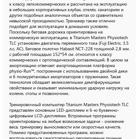
к классу легкокоммерческих и рассчитана на эксплуатацию
в небольших корпоративных клубах, отелях, санаториях и
других подобных аналогичных объектах со сравнительно
невысокой проходимостью. Тренажер также отлично
подойдет для эксплуатации в домашних условиях.
Поскольку беговая дорожка ориентирована на
коммерческую эксплуатацию, в Titanium Masters Physiotech
TLС установлен двигатель переменного тока (Fuji Electric, 3,5
л.с. AC). Беговое полотно Habasit NСT-228 толщиной 2,8 мм.
с рабочей площадью 152*54 см. относится к классу
коммерческих с ортопедической составляющей. В целом за
амортизацию отвечает амортизационная платформа
physio-Run™, построенная с использованием двойной деки
и 6 полиуретановых амортизаторов с пружинами. Такая
технология обладает великолепными демпфирующими
свойствами и оказывает минимальную ударную нагрузку на
колени, стопы и позвоночник.
Тренировочный компьютер Titanium Masters Physiotech TLС
представлен основным LED-дисплеем и 6-ю буквенно-
цифровыми LCD-дисплеями. Встроенные программы
ориентированы на любые возможные задачи - снижение
веса, тренировку выносливости или скоростных качеств.
Помимо предустановленных программ, можно
воспользоваться самостоятельно регулируемым ручным