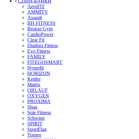
СПИН-БАЙКИ
AeroFIT
AMMITY
Assault
BH FITNESS
Bronze Gym
CardioPower
Clear Fit
Diadora Fitness
Evo Fitness
FAMILY
FITEGOSMART
Hyperfit
HORIZON
Kettler
Matrix
ORLAUF
OXYGEN
PROXIMA
Shua
Sole Fitness
Schwinn
SPIRIT
SportFlag
Torneo