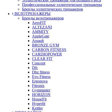
Эллиптические тренажеры для большого веса
Профессиональные эллиптические тренажеры
Бренды эллиптических тренажеров
ВЕЛОТРЕНАЖЕРЫ
Бренды велотренажеров
AeroFIT
ALTEZANI
AMMITY
AppleGate
Assault
BRONZE GYM
CARBON FITNESS
CARDIOPOWER
CLEAR FIT
Concept
Dfc
Dhz fitness
Evo Fitness
Ergonova
Fitronix
Gymmaster
HORIZON
HouseFit
Hyperfit
Kettler