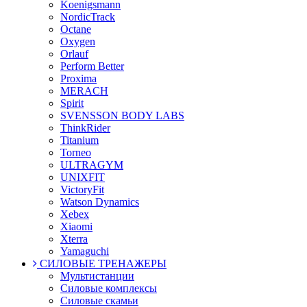
Koenigsmann
NordicTrack
Octane
Oxygen
Orlauf
Perform Better
Proxima
MERACH
Spirit
SVENSSON BODY LABS
ThinkRider
Titanium
Torneo
ULTRAGYM
UNIXFIT
VictoryFit
Watson Dynamics
Xebex
Xiaomi
Xterra
Yamaguchi
СИЛОВЫЕ ТРЕНАЖЕРЫ
Мультистанции
Силовые комплексы
Силовые скамьи