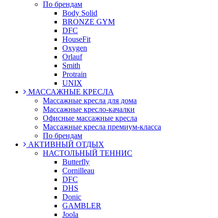
По брендам
Body Solid
BRONZE GYM
DFC
HouseFit
Oxygen
Orlauf
Smith
Protrain
UNIX
МАССАЖНЫЕ КРЕСЛА
Массажные кресла для дома
Массажные кресло-качалки
Офисные массажные кресла
Массажные кресла премиум-класса
По брендам
АКТИВНЫЙ ОТДЫХ
НАСТОЛЬНЫЙ ТЕННИС
Butterfly
Cornilleau
DFC
DHS
Donic
GAMBLER
Joola