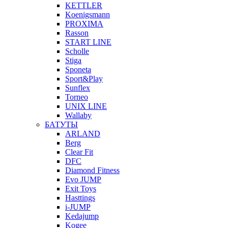
KETTLER
Koenigsmann
PROXIMA
Rasson
START LINE
Scholle
Stiga
Sponeta
Sport&Play
Sunflex
Torneo
UNIX LINE
Wallaby
БАТУТЫ
ARLAND
Berg
Clear Fit
DFC
Diamond Fitness
Evo JUMP
Exit Toys
Hasttings
i-JUMP
Kedajump
Kogee