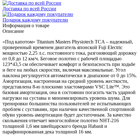
Доставка по всей России
Подарок каждому покупателю
Информация о товаре
Описание
«Под капотом» Titanium Masters Physiotech TCA – надежный,
проверенный временем двигатель японской Fuji Electric
мощностью 2,25 л.с. постоянного тока, разгоняющий дорожку
от 0,8 до 12 км/ч. Беговое полотно с рабочей площадью
123*43,5 см обеспечивает комфорт и безопасность при ходьбе
и беге на любых скоростях, включая максимальные. Угол
наклона регулируется автоматически в диапазоне от 0 до 15%.
Амортизация, настроенная на средний уровень жесткости,
представлена 8-ю плоскими эластомерами VSC Lite™. Это
базовая амортизация, она в состоянии погасить часть ударной
нагрузки на суставы и минимизировать уровень шума. Для
тренировки большинства пользователей не испытывающих
проблем с суставами, при наличии качественной спортивной
обуви уровень амортизации будет достаточным. За качество
скольжения отвечает многослойное полотно NНT-216
толщиной 1,6 мм швейцарского бренда Habasit и
парафинированная дека толщиной 16 мм.