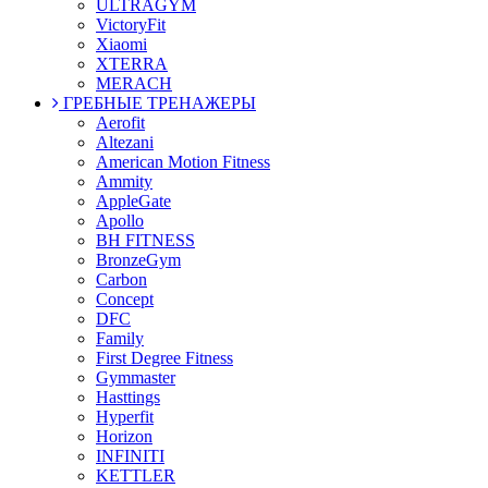
ULTRAGYM
VictoryFit
Xiaomi
XTERRA
MERACH
ГРЕБНЫЕ ТРЕНАЖЕРЫ
Aerofit
Altezani
American Motion Fitness
Ammity
AppleGate
Apollo
BH FITNESS
BronzeGym
Carbon
Concept
DFC
Family
First Degree Fitness
Gymmaster
Hasttings
Hyperfit
Horizon
INFINITI
KETTLER