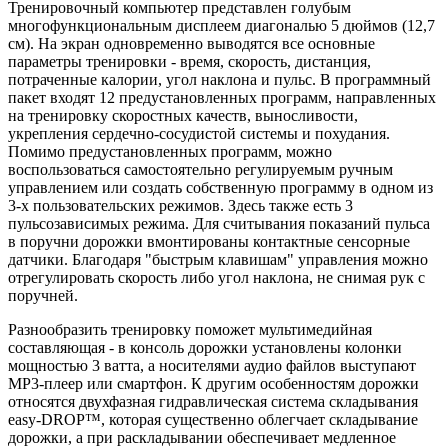
Тренировочный компьютер представлен голубым
многофункциональным дисплеем диагональю 5 дюймов (12,7
см). На экран одновременно выводятся все основные
параметры тренировки - время, скорость, дистанция,
потраченные калории, угол наклона и пульс. В программный
пакет входят 12 предустановленных программ, направленных
на тренировку скоростных качеств, выносливости,
укрепления сердечно-сосудистой системы и похудания.
Помимо предустановленных программ, можно
воспользоваться самостоятельно регулируемым ручным
управлением или создать собственную программу в одном из
3-х пользовательских режимов. Здесь также есть 3
пульсозависимых режима. Для считывания показаний пульса
в поручни дорожки вмонтированы контактные сенсорные
датчики. Благодаря "быстрым клавишам" управления можно
отрегулировать скорость либо угол наклона, не снимая рук с
поручней.
Разнообразить тренировку поможет мультимедийная
составляющая - в консоль дорожки установлены колонки
мощностью 3 ватта, а носителями аудио файлов выступают
MP3-плеер или смартфон. К другим особенностям дорожки
относятся двухфазная гидравлическая система складывания
easy-DROP™, которая существенно облегчает складывание
дорожки, а при раскладывании обеспечивает медленное