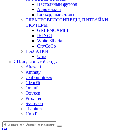
Настольный футбол
Аэрохоккей
Бильярдные столы
ЭЛЕКТРОВЕЛОСИПЕДЫ, ПИТБАЙКИ,
СКУТЕРЫ
GREENCAMEL
IKINGI
White Siberia
CityCoCo
ПАЛАТКИ
Unix
Популярные бренды
Altezani
Ammity
Carbon fitness
ClearFit
Orlauf
Oxygen
Proxima
Svensson
Titanium
UnixFit